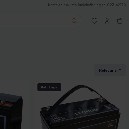
Kontakta oss:
info@miekofishing.se
,
023-62170
Search
Open favorites pa
Relevans
Slut i Lager