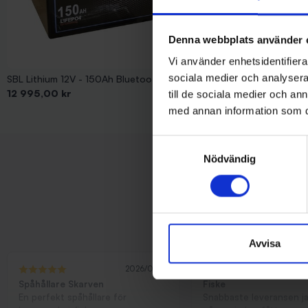
Denna webbplats använder 
Vi använder enhetsidentifierar
sociala medier och analysera 
SBL Lithium 12V - 150Ah Bluetooth 33L
Pris
12 995,00 kr
till de sociala medier och a
med annan information som du 
Visar 1-5 av 5 objekt
Samtyckesval
Nödvändig
Avvisa
2026/03/13
Spåhållare Skarven
Fiske
En perfekt spåhållare för
Snabbaste leveransen j