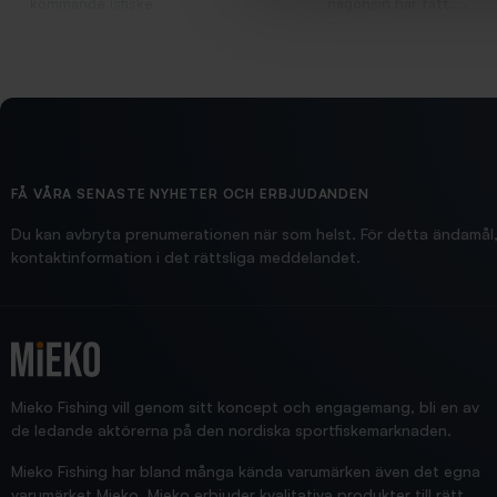
kommande isfiske.
någonsin har fått....
Danne
Erling Holmström
FÅ VÅRA SENASTE NYHETER OCH ERBJUDANDEN
Du kan avbryta prenumerationen när som helst. För detta ändamål, 
kontaktinformation i det rättsliga meddelandet.
Mieko Fishing vill genom sitt koncept och engagemang, bli en av
de ledande aktörerna på den nordiska sportfiskemarknaden.
Mieko Fishing har bland många kända varumärken även det egna
varumärket Mieko. Mieko erbjuder kvalitativa produkter till rätt