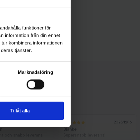
andahålla funktioner för
n information från din enhet
 tur kombinera informationen
deras tjänster.
Marknadsföring
Tillåt alla
2026/02/19
2025/12/16
ön
Blänke
bra och snabb leverans
Supersnabb leverans!