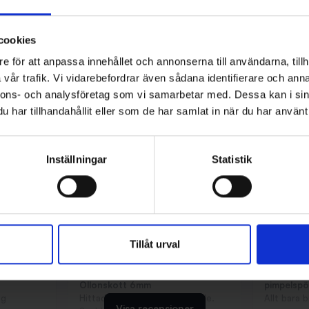
cookies
e för att anpassa innehållet och annonserna till användarna, tillh
vår trafik. Vi vidarebefordrar även sådana identifierare och anna
nnons- och analysföretag som vi samarbetar med. Dessa kan i sin
har tillhandahållit eller som de har samlat in när du har använt 
Inställningar
Statistik
KUNDOMDÖMEN
4.9
av
5
(
4020
omdömen)
Tillåt urval
2026/03/02
2026/02/19
Ollonskott 6mm
pimpelsp
ag
Hittade exakt vad jag behövde.
Allt bara 
Visa recensioner