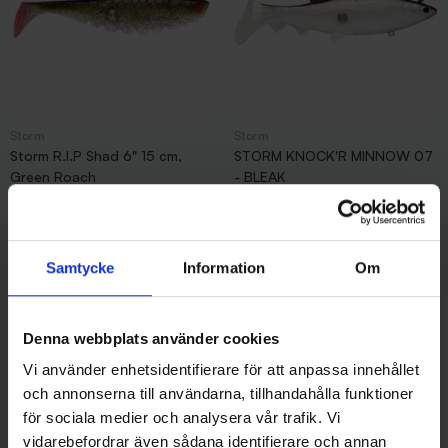
Storm
Storm
Storm R.I.P Shad 6" 15 cm,
STORM KNOCK'R MINNOW 07
Green Roach
- BLEAK
Pris
Pris
99,00 kr
99,00 kr
Visar 1-2 av 2 objekt
KUNDOMDÖMEN
Samtycke
Information
Om
4.9
av
5
(
4020
omdömen)
Denna webbplats använder cookies
Vi använder enhetsidentifierare för att anpassa innehållet
2026/03/13
och annonserna till användarna, tillhandahålla funktioner
Spåhållare Skarven
En perfekt spåhållare för kommande isfiske.
för sociala medier och analysera vår trafik. Vi
Danne
vidarebefordrar även sådana identifierare och annan