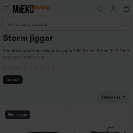
Open favorites p
Sök bland produkter
Search
Storm jiggar
Här hittar ni vårt sortiment av jiggar från Storm. Storm R.I.P Shad
är en mycket bra jigg.
Storm R.I.P Shad
Storm R.I.P Shadär ett nytt gummibete för gädd- och gösfiske.
Läs mer
Men det fungerar även väldigt bra till Norgefisket. Betet har en
cylinder i jiggkroppen med en stålkula som skickas fram och
tillbaka när jiggen simmar i vattnet. Ljudvibrationerna skickas ut i
Relevans
vattnet och triggar fisken till våldsamma hugg.
Slut i Lager