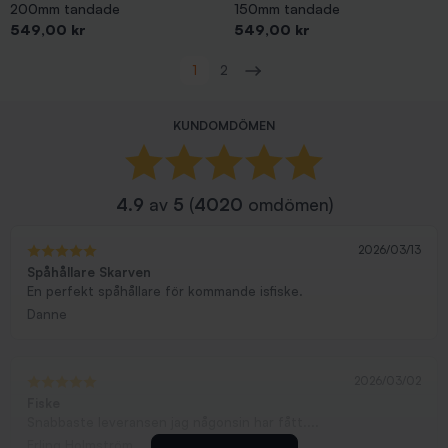
200mm tandade
150mm tandade
Pris
Pris
549,00 kr
549,00 kr
Visar 1-48 av 60 objekt
1
2
Nästa
KUNDOMDÖMEN
4.9
av
5
(
4020
omdömen)
2026/03/13
Spåhållare Skarven
En perfekt spåhållare för kommande isfiske.
Danne
2026/03/02
Fiske
Snabbaste leveransen jag någonsin har fått....
Erling Holmström