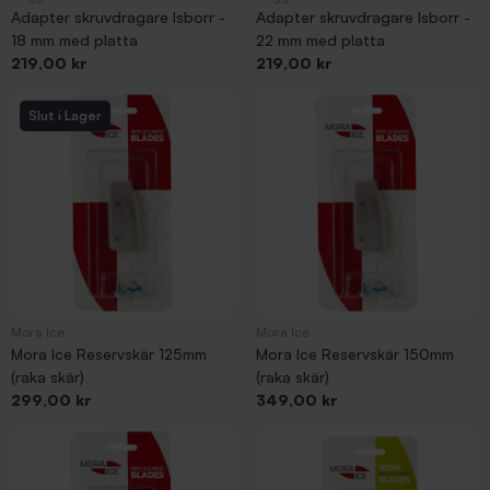
Adapter skruvdragare Isborr -
Adapter skruvdragare Isborr -
18 mm med platta
22 mm med platta
Pris
Pris
219,00 kr
219,00 kr
Slut i Lager
Mora Ice
Mora Ice
Mora Ice Reservskär 125mm
Mora Ice Reservskär 150mm
(raka skär)
(raka skär)
Pris
Pris
299,00 kr
349,00 kr