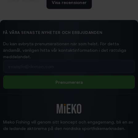
Visa recensioner
2026/02/19
Ollonskott 6mm
Hittade exakt vad jag behövde. Snabb och bra...
FÅ VÅRA SENASTE NYHETER OCH ERBJUDANDEN
Ann-Louise
Du kan avbryta prenumerationen när som helst. För detta
ändamål, vänligen hitta vår kontaktinformation i det rättsliga
meddelandet.
2026/02/19
Din e-postadress
pimpelspön
Allt bara bra och snabb leverans
Rolf
Prenumerera
2025/12/16
Blänke
Supersnabb leverans!
Jensa
Mieko Fishing vill genom sitt koncept och engagemang, bli en av
de ledande aktörerna på den nordiska sportfiskemarknaden.