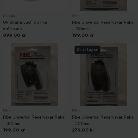
Rapala
Fibe
UR Skärhuvud 155 mm
Fibe Universal Reservskär Raka
stålkrona
- 125mm
Pris
Pris
899,00 kr
199,00 kr
Slut i Lager
Fibe
Fibe
Fibe Universal Reservskär Raka
Fibe Universal Reservskär Raka
- 150mm
- 200mm
Pris
Pris
199,00 kr
239,00 kr