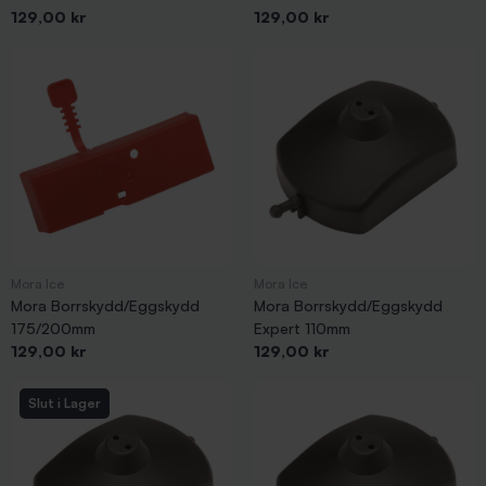
Pris
Pris
129,00 kr
129,00 kr
Mora Ice
Mora Ice
Mora Borrskydd/Eggskydd
Mora Borrskydd/Eggskydd
175/200mm
Expert 110mm
Pris
Pris
129,00 kr
129,00 kr
Slut i Lager