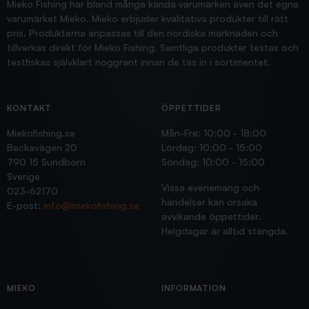
Mieko Fishing har bland många kända varumärken även det egna
varumärket Mieko. Mieko erbjuder kvalitativa produkter till rätt
pris. Produkterna anpassas till den nordiska marknaden och
tillverkas direkt för Mieko Fishing. Samtliga produkter testas och
testfiskas självklart noggrant innan de tas in i sortimentet.
KONTAKT
ÖPPETTIDER
Miekofishing.se
Mån-Fre: 10:00 - 18:00
Backavägen 20
Lördag: 10:00 - 15:00
790 15 Sundborn
Söndag: 10:00 - 15:00
Sverige
Vissa evenemang och
023-62170
händelser kan orsaka
E-post:
info@miekofishing.se
avvikande öppettider.
Helgdagar är alltid stängda.
MIEKO
INFORMATION