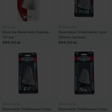
Mora Ice
Strikemaster
Mora Ice Reservskär Kupade -
Reservskär Strikemaster Lazer
110 mm
250mm tandade
Pris
Pris
399,00 kr
599,00 kr
Strikemaster
Strikemaster
Reservskär Strikemaster Lazer
Reservskär Strikemaster Lazer