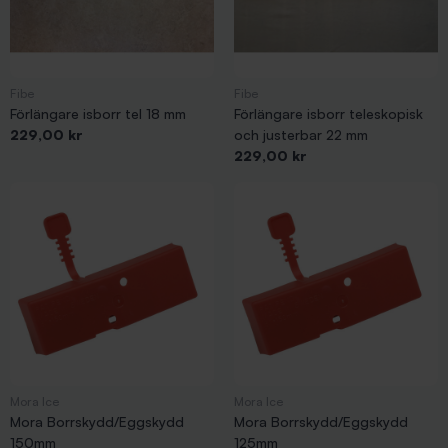
Fibe
Fibe
Förlängare isborr tel 18 mm
Förlängare isborr teleskopisk
Pris
229,00 kr
och justerbar 22 mm
Pris
229,00 kr
Mora Ice
Mora Ice
Mora Borrskydd/Eggskydd
Mora Borrskydd/Eggskydd
150mm
125mm