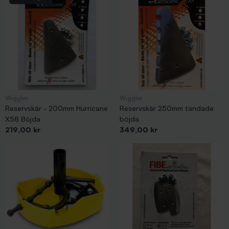
Wiggler
Wiggler
Reservskär - 200mm Hurricane
Reservskär 250mm tandade
X58 Böjda
böjda
Pris
Pris
219,00 kr
349,00 kr