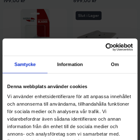
Pris
Pris
199,00 kr
599,00 kr
Slut i Lager
Samtycke
Information
Om
Mora Ice
IFISH
Mora Ice Reservskär Kupade -
IFISH Reservskär (Finnmark)
Denna webbplats använder cookies
150mm
Kupade - 150 mm
Vi använder enhetsidentifierare för att anpassa innehållet
Pris
Pris
429,00 kr
199,00 kr
och annonserna till användarna, tillhandahålla funktioner
för sociala medier och analysera vår trafik. Vi
vidarebefordrar även sådana identifierare och annan
information från din enhet till de sociala medier och
annons- och analysföretag som vi samarbetar med.