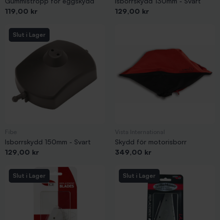
Gummistropp för eggskydd
Isborrskydd 130mm - Svart
Pris
Pris
119,00 kr
129,00 kr
Slut i Lager
Fibe
Vista International
Isborrskydd 150mm - Svart
Skydd för motorisborr
Pris
Pris
129,00 kr
349,00 kr
Slut i Lager
Slut i Lager