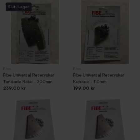
Slut i Lager
Fibe
Fibe
Fibe Universal Reservskär
Fibe Universal Reservskär
Tandade Raka - 200mm
Kupade - 110mm
Pris
Pris
239,00 kr
199,00 kr