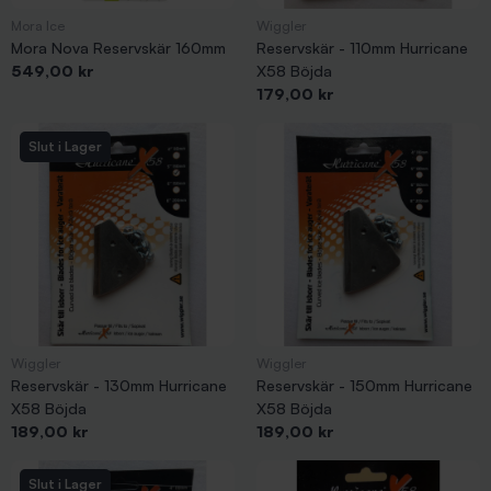
Mora Ice
Wiggler
Mora Nova Reservskär 160mm
Reservskär - 110mm Hurricane
Pris
549,00 kr
X58 Böjda
Pris
179,00 kr
Slut i Lager
Wiggler
Wiggler
Reservskär - 130mm Hurricane
Reservskär - 150mm Hurricane
X58 Böjda
X58 Böjda
Pris
Pris
189,00 kr
189,00 kr
Slut i Lager