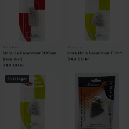
Mora Ice
Mora Ice
Mora Ice Reservskär 200mm
Mora Nova Reservskär 110mm
Pris
(raka skär)
549,00 kr
Pris
349,00 kr
Slut i Lager