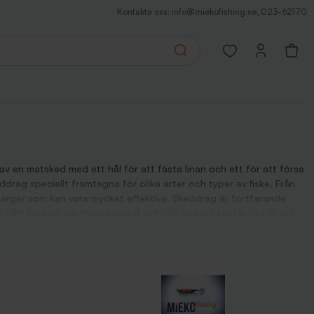
Kontakta oss:
info@miekofishing.se
,
023-62170
Search
Open favorites pa
 en matsked med ett hål för att fästa linan och ett för att förse
rag speciellt framtagna för olika arter och typer av fiske. Från
färger som kan vara mycket effektiva. Skeddrag är fortfarande
av hårt lim som har hög densitet och går bra att kasta. Det är ett
t fiske efter gädda till finlir efter öring och röding i små
. Som vanligt inom fiske är detta bara en grundregel och självklart
ormen är långsmal.
ta attraherar fisken till hugg.