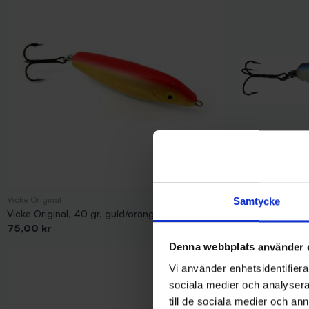
Vicke Original
Vicke Original
Samtycke
Vicke Original, 40 gr, guld/orange
Vicke Original, 
Pris
Pris
75,00 kr
75,00 kr
Denna webbplats använder 
Vi använder enhetsidentifierar
sociala medier och analysera 
till de sociala medier och a