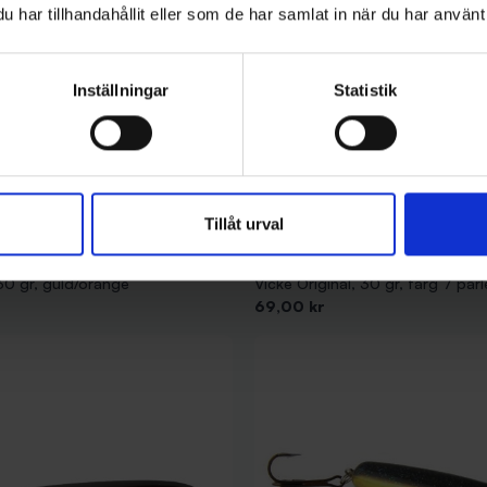
har tillhandahållit eller som de har samlat in när du har använt 
Inställningar
Statistik
Tillåt urval
Vicke Original
 30 gr, guld/orange
Vicke Original, 30 gr, färg 7 pär
Pris
69,00 kr