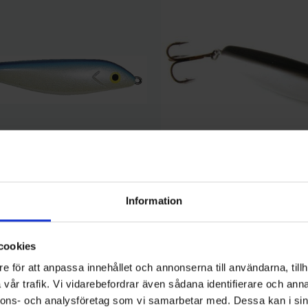
Vicke Original
Information
40 gr, blå/vit
Vicke Original, 30 gr, svart/silver
Pris
69,00 kr
cookies
e för att anpassa innehållet och annonserna till användarna, tillh
vår trafik. Vi vidarebefordrar även sådana identifierare och anna
nnons- och analysföretag som vi samarbetar med. Dessa kan i sin