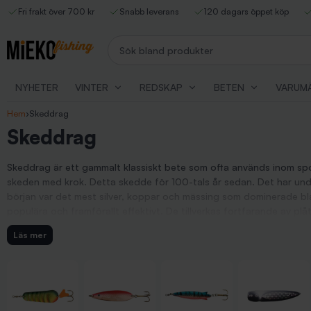
Fri frakt över 700 kr
Snabb leverans
120 dagars öppet köp
Sök bland produkter
NYHETER
VINTER
REDSKAP
BETEN
VARUM
Hem
›
Skeddrag
Skeddrag
Skeddrag är ett gammalt klassiskt bete som ofta används inom spor
skeden med krok. Detta skedde för 100-tals år sedan. Det har under
början var det mest silver, koppar och mässing som dominerade bla
populära och framförallt effektivt. De tillverkas fortfarande av plå
bete som finns i de flesta fiskelådor. Om det inte finns i din så är de
Läs mer
fjällvatten. Generellt kan man säga att långsmala skeddrag används 
fungerar det ibland omvänt. Havsöringsdrag påminner mycket om ske
Hur fiskar man med skeddrag?
När du fiskar med skeddrag kan du gärna göra så kallade spinnstop