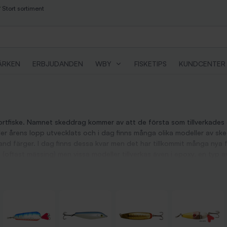
Stort sortiment
ÄRKEN
ERBJUDANDEN
WBY
FISKETIPS
KUNDCENTER
tfiske. Namnet skeddrag kommer av att de första som tillverkades av
 årens lopp utvecklats och i dag finns många olika modeller av skedd
nd färger. I dag finns dessa kvar men det har tillkommit många nya 
t (oftast mässing) men vissa modeller tillverkas även i epoxy, en typ 
t dags att införskaffa ett gäng nu. Skeddrag fungerar till allt från tuff
vid fiske efter kust och älv medan de bredare används vid insjöfiske
ddrag men är ibland tillverkade i epoxy i stället för mässing och f
p under invevning. Det ger draget en mer oregelbunden gång vilket of