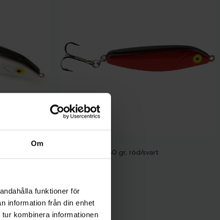
Vicke Original
Om
Vicke Original, 30 gr, röd/svart
Pris
69,00 kr
andahålla funktioner för
n information från din enhet
 tur kombinera informationen