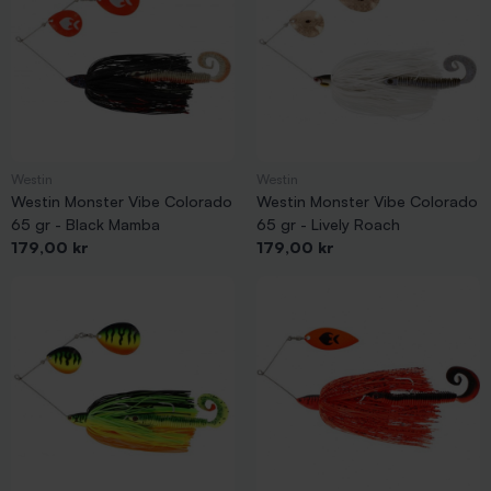
spinnarkroppen går en arm av pianotrid till linfästet och vidare
till spinnarskeden.
Monster Vibe är en effektiv gäddspinnare från Westin
Finns i flera fina färger
Försedd med två kraftiga japanska enkelkrokar som krokar
bra
Spinner fint i vattnet
Westin
Westin
Savage Gear P-Spinner
Westin Monster Vibe Colorado
Westin Monster Vibe Colorado
65 gr - Black Mamba
65 gr - Lively Roach
P-Spinner är en stor spinnare från Savage Gear, en sk.
Pris
Pris
179,00 kr
179,00 kr
gäddspinnare. Den har en stor sked som lockar och sänder
effektivt ut ljudvågor när du vevar in den. P-Spinner är
egentligen en traditionell spinnare men med mycket flash på
kroppen som rör sig i vattnet. Den är försedd med stor vass
trekrok.
Savage Gear P-spinner är en effektiv spinnare
Försedd med mycket flash som rör sig i vattnet
Stor vass trekrok