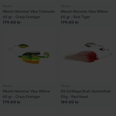
Westin
Westin
Westin Monster Vibe Colorado
Westin Monster Vibe Willow
65 gr - Crazy Firetiger
65 gr - Red Tiger
Pris
Pris
179,00 kr
179,00 kr
Westin
Westin
Westin Monster Vibe Willow
SG Da'Mega Bush Spinnerbait
65 gr - Crazy Firetiger
55g - Red Head
Pris
Pris
179,00 kr
169,00 kr