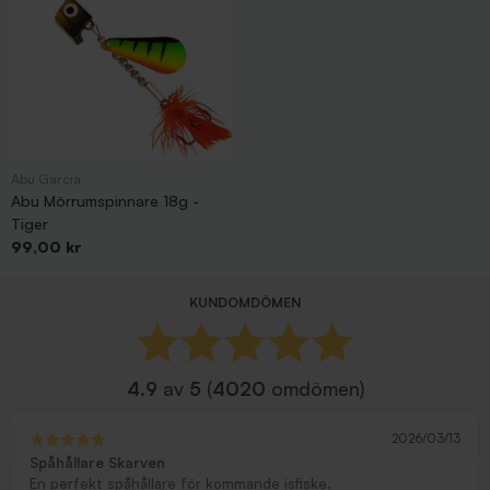
Abu Garcia
Abu Mörrumspinnare 18g -
Tiger
Pris
99,00 kr
Visar 1-25 av 25 objekt
KUNDOMDÖMEN
4.9
av
5
(
4020
omdömen)
2026/03/13
Spåhållare Skarven
En perfekt spåhållare för kommande isfiske.