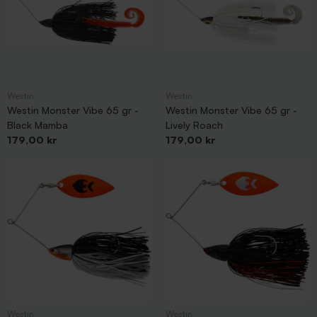
hugga på. Gäddspinnare har ofta stora krokar för att kroka
gäddan bra. Både tre- och enkelkrokar förekommer, men det
sistnämnda är helt klart vanligast. Många kan tro att
enkelkrokarna skall kroka sämre men så är inte fallet. Enkelkrokar
sitter tvärtom ofta bättre än trekrokar när de väl satt sig i en
fiskkäft.
Westin
Westin
Varför gäddspinnare?
Westin Monster Vibe 65 gr -
Westin Monster Vibe 65 gr -
Black Mamba
Lively Roach
En gäddspinnare fungerar precis som en vanlig spinnare. De är
Pris
Pris
179,00 kr
179,00 kr
ofta större än de traditionella spinnarna. Spinnarskedarna
snurrar runt kroppen då betet rör sig i vattnet. Det skapas
väldigt mycket vibrationer och ljud under vattnet som verkligen
lockar till sig gäddorna. Det är få om ens något bete ger lioka
mycket ljudvibrationer i vattnet som en gäddspinnare. Därför
bör du ha några olika modeller och storlekar i din fiskeväska. Då
spinnarskedarna snurrar runt så snabbt ge de även siluetten av
ett stort bete. Perfekt vid trögt fiske, eller förhållanden då
storgäddorna vilar, som under sommartid. Det är ingen slump att
många stora gäddor under sommartid fångas på just spinnare.
En gäddspinnare är mycket olikt andra fiskedrag och är därför
Westin
Westin
ett riktigt bra ess i rockärmen. Många gäddspinnare brukar