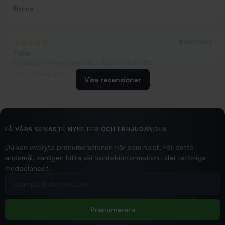
Danne
2026/03/02
Fiske
Snabbaste leveransen jag någonsin har fått....
Erling Holmström
Visa recensioner
2026/02/19
Ollonskott 6mm
Hittade exakt vad jag behövde. Snabb och bra...
FÅ VÅRA SENASTE NYHETER OCH ERBJUDANDEN
Ann-Louise
Du kan avbryta prenumerationen när som helst. För detta
ändamål, vänligen hitta vår kontaktinformation i det rättsliga
meddelandet.
2026/02/19
Din e-postadress
pimpelspön
Allt bara bra och snabb leverans
Rolf
Prenumerera