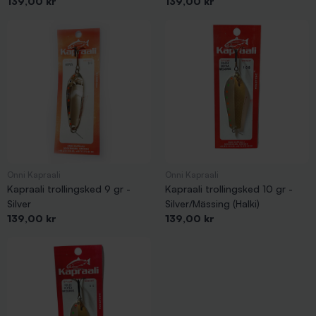
Pris
Pris
139,00 kr
139,00 kr
Onni Kapraali
Onni Kapraali
Kapraali trollingsked 9 gr -
Kapraali trollingsked 10 gr -
Silver
Silver/Mässing (Halki)
Pris
Pris
139,00 kr
139,00 kr