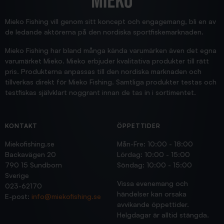
Supersnabb leverans!
Jensa
Mieko Fishing vill genom sitt koncept och engagemang, bli en av
de ledande aktörerna på den nordiska sportfiskemarknaden.
Mieko Fishing har bland många kända varumärken även det egna
varumärket Mieko. Mieko erbjuder kvalitativa produkter till rätt
pris. Produkterna anpassas till den nordiska marknaden och
tillverkas direkt för Mieko Fishing. Samtliga produkter testas och
testfiskas självklart noggrant innan de tas in i sortimentet.
KONTAKT
ÖPPETTIDER
Miekofishing.se
Mån-Fre: 10:00 - 18:00
Backavägen 20
Lördag: 10:00 - 15:00
790 15 Sundborn
Söndag: 10:00 - 15:00
Sverige
Vissa evenemang och
023-62170
händelser kan orsaka
E-post:
info@miekofishing.se
avvikande öppettider.
Helgdagar är alltid stängda.