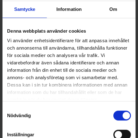
Samtycke
Information
Om
Onni Kapraali
Onni Kapraali
Kapraali trollingsked 13 gr -
Kapraali trollingsked 13 gr -
Silver
Silver/Mässing (Halki)
Denna webbplats använder cookies
Pris
Pris
139,00 kr
139,00 kr
Vi använder enhetsidentifierare för att anpassa innehållet
och annonserna till användarna, tillhandahålla funktioner
för sociala medier och analysera vår trafik. Vi
vidarebefordrar även sådana identifierare och annan
information från din enhet till de sociala medier och
annons- och analysföretag som vi samarbetar med.
Dessa kan i sin tur kombinera informationen med annan
information som du har tillhandahållit eller som de har
samlat in när du har använt deras tjänster.
Samtyckesval
Onni Kapraali
Onni Kapraali
Nödvändig
Kapraali trollingsked 13 gr -
Kapraali trollingsked 13 gr -
Silver (Koppar på baksida)
Koppar
Pris
Pris
139,00 kr
139,00 kr
Inställningar