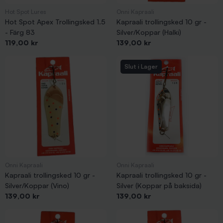
Hot Spot Lures
Onni Kapraali
Hot Spot Apex Trollingsked 1.5
Kapraali trollingsked 10 gr -
- Färg 83
Silver/Koppar (Halki)
Pris
Pris
119,00 kr
139,00 kr
Slut i Lager
Onni Kapraali
Onni Kapraali
Kapraali trollingsked 10 gr -
Kapraali trollingsked 10 gr -
Silver/Koppar (Vino)
Silver (Koppar på baksida)
Pris
Pris
139,00 kr
139,00 kr