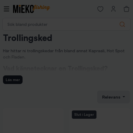
Open favorites p
Sök bland produkter
Search
Trollingsked
Här hittar ni trollingskedar från bland annat Kapraali, Hot Spot
och Fladen.
Vad kännetecknar en Trollingsked?
En trollingsked är egentligen ett skeddrag. Den största
Läs mer
skillnaden är att man inte kastar med trollingskedar. De behöver
med andra ord inte vara tunga för att få kastlängder. De är i
stället ofta tunna för att få en livlig gång i vattnet även vid låga
Relevans
farter. Trollingfiskare använder ofta trollingskedar och det har sin
orsk; -De är effektiva!
Slut i Lager
Trollingskedar finns i många olika modeller men de påminner ofta
om varandra i formen. Det som sticker ut är ofta färgerna. Vilken
färg som är bäst går självklart inte att ge något svar på. Det