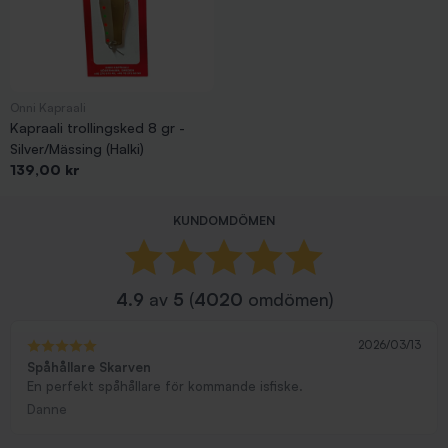
Onni Kapraali
Kapraali trollingsked 8 gr -
Silver/Mässing (Halki)
Pris
139,00 kr
Visar 1-27 av 27 objekt
KUNDOMDÖMEN
4.9
av
5
(
4020
omdömen)
2026/03/13
Spåhållare Skarven
En perfekt spåhållare för kommande isfiske.
Danne