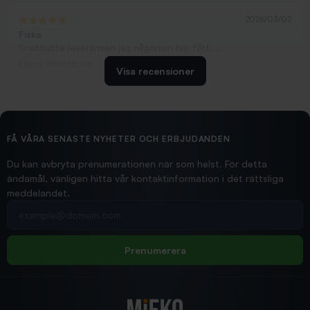
2026/03/02
Fiske
Snabbaste leveransen jag någonsin har fått....
Erling Holmström
Visa recensioner
2026/02/19
Ollonskott 6mm
Hittade exakt vad jag behövde. Snabb och bra...
FÅ VÅRA SENASTE NYHETER OCH ERBJUDANDEN
Ann-Louise
Du kan avbryta prenumerationen när som helst. För detta
ändamål, vänligen hitta vår kontaktinformation i det rättsliga
meddelandet.
2026/02/19
Din e-postadress
pimpelspön
Allt bara bra och snabb leverans
Rolf
Prenumerera
2025/12/16
Blänke