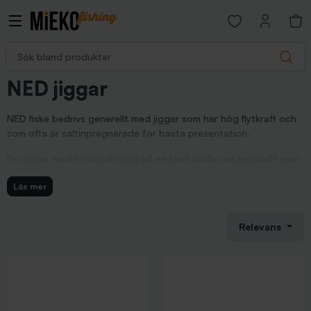
Open favorites p
Sök bland produkter
Search
NED jiggar
NED fiske bedrivs generellt med jiggar som har hög flytkraft och
som ofta är saltinpregnerade för bästa presentation.
Du riggar med fördel din jigg på en Ned-skalle (en jiggskalle som
är platt framtill så att den kan ställa sig fint på botten.
Läs mer
Mest vanligt förekommande är mask/blodigels- imitationer, men
finns även i kräft-, creaturebait- och shad varianter.
Relevans