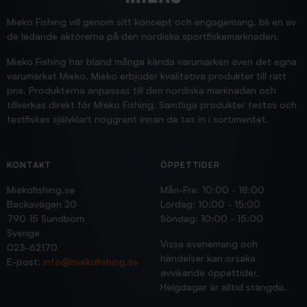
Supersnabb leverans!
Jensa
Mieko Fishing vill genom sitt koncept och engagemang, bli en av
de ledande aktörerna på den nordiska sportfiskemarknaden.
Mieko Fishing har bland många kända varumärken även det egna
varumärket Mieko. Mieko erbjuder kvalitativa produkter till rätt
pris. Produkterna anpassas till den nordiska marknaden och
tillverkas direkt för Mieko Fishing. Samtliga produkter testas och
testfiskas självklart noggrant innan de tas in i sortimentet.
KONTAKT
ÖPPETTIDER
Miekofishing.se
Mån-Fre: 10:00 - 18:00
Backavägen 20
Lördag: 10:00 - 15:00
790 15 Sundborn
Söndag: 10:00 - 15:00
Sverige
Vissa evenemang och
023-62170
händelser kan orsaka
E-post:
info@miekofishing.se
avvikande öppettider.
Helgdagar är alltid stängda.