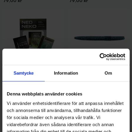
Pris
Pris
79,00 kr
79,00 kr
Samtycke
Information
Om
Darts
Darts
Darts NED & NEKO rig-kit
Big Bite Baits "Trick Stick" -
Pris
199,00 kr
Junebug 10.5cm (10-pack)
Pris
99,00 kr
Denna webbplats använder cookies
Vi använder enhetsidentifierare för att anpassa innehållet
och annonserna till användarna, tillhandahålla funktioner
för sociala medier och analysera vår trafik. Vi
vidarebefordrar även sådana identifierare och annan
information från din enhet till de sociala medier och