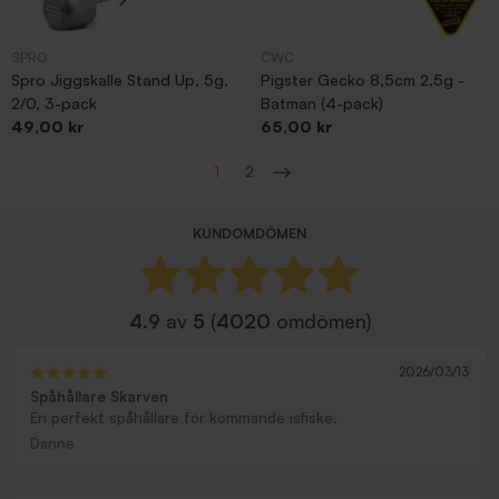
SPRO
CWC
Spro Jiggskalle Stand Up, 5g,
Pigster Gecko 8,5cm 2,5g -
2/0, 3-pack
Batman (4-pack)
Pris
Pris
49,00 kr
65,00 kr
Visar 1-48 av 72 objekt
1
2
Nästa
KUNDOMDÖMEN
4.9
av
5
(
4020
omdömen)
2026/03/13
Spåhållare Skarven
En perfekt spåhållare för kommande isfiske.
Danne