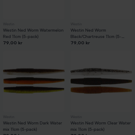
Westin
Westin
Westin Ned Worm Watermelon
Westin Ned Worm
Red 11cm (5-pack)
Black/Chartreuse 11cm (5-
Pris
Pris
79,00 kr
pack)
79,00 kr
Westin
Westin
Westin Ned Worm Dark Water
Westin Ned Worm Clear Water
mix 11cm (5-pack)
mix 11cm (5-pack)