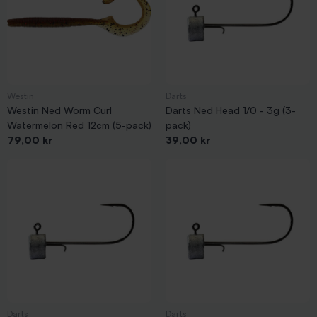
Westin
Darts
Westin Ned Worm Curl
Darts Ned Head 1/0 - 3g (3-
Watermelon Red 12cm (5-pack)
pack)
Pris
Pris
79,00 kr
39,00 kr
Darts
Darts