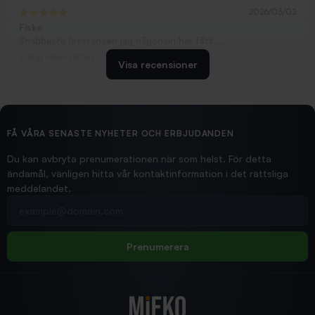
2026/03/02
Fiske
Snabbaste leveransen jag någonsin har fått....
Erling Holmström
Visa recensioner
2026/02/19
Ollonskott 6mm
Hittade exakt vad jag behövde. Snabb och bra...
FÅ VÅRA SENASTE NYHETER OCH ERBJUDANDEN
Ann-Louise
Du kan avbryta prenumerationen när som helst. För detta
ändamål, vänligen hitta vår kontaktinformation i det rättsliga
meddelandet.
2026/02/19
Din e-postadress
pimpelspön
Allt bara bra och snabb leverans
Rolf
Prenumerera
2025/12/16
Blänke