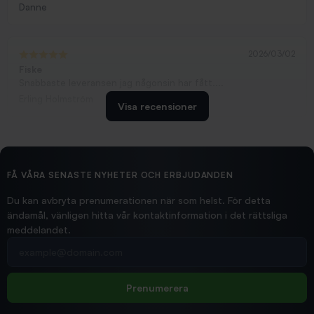
Danne
2026/03/02
Fiske
Snabbaste leveransen jag någonsin har fått....
Erling Holmström
Visa recensioner
2026/02/19
Ollonskott 6mm
Hittade exakt vad jag behövde. Snabb och bra...
FÅ VÅRA SENASTE NYHETER OCH ERBJUDANDEN
Ann-Louise
Du kan avbryta prenumerationen när som helst. För detta
ändamål, vänligen hitta vår kontaktinformation i det rättsliga
meddelandet.
2026/02/19
Din e-postadress
pimpelspön
Allt bara bra och snabb leverans
Rolf
Prenumerera