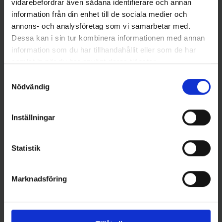
vidarebefordrar även sådana identifierare och annan
information från din enhet till de sociala medier och
annons- och analysföretag som vi samarbetar med.
Dessa kan i sin tur kombinera informationen med annan
information som du har tillhandahållit eller som de har
samlat in när du har använt deras tjänster.
Samtyckesval
Nödvändig
Sølvkroken
Sølvkroken
Sölvkroken Svenskepilk Deco
Sölvkroken Svenskepilk Deco
175 gr
110 gr
Inställningar
Pris
Pris
149,00 kr
139,00 kr
Statistik
Marknadsföring