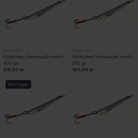
Sølvkroken
Sølvkroken
Sölvkroken Svenskepilk rostfri
Sölvkroken Svenskepilk rostfri
400 gr
250 gr
Pris
Pris
219,00 kr
169,00 kr
Slut i Lager