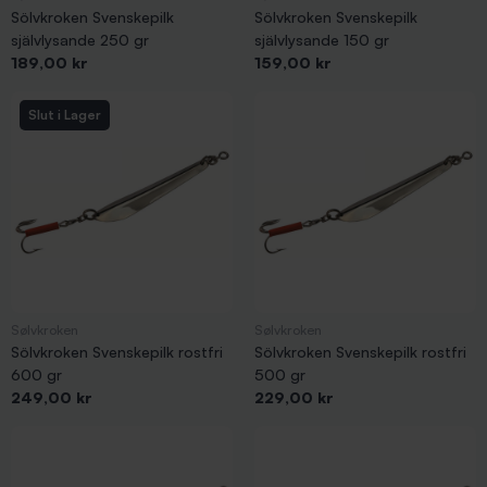
Sölvkroken Svenskepilk
Sölvkroken Svenskepilk
självlysande 250 gr
självlysande 150 gr
Pris
Pris
189,00 kr
159,00 kr
Slut i Lager
Sølvkroken
Sølvkroken
Sölvkroken Svenskepilk rostfri
Sölvkroken Svenskepilk rostfri
600 gr
500 gr
Pris
Pris
249,00 kr
229,00 kr