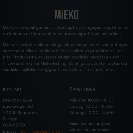
2025/12/16
Blänke
Supersnabb leverans!
Jensa
Mieko Fishing vill genom sitt koncept och engagemang, bli en av
de ledande aktörerna på den nordiska sportfiskemarknaden.
Mieko Fishing har bland många kända varumärken även det egna
varumärket Mieko. Mieko erbjuder kvalitativa produkter till rätt
pris. Produkterna anpassas till den nordiska marknaden och
tillverkas direkt för Mieko Fishing. Samtliga produkter testas och
testfiskas självklart noggrant innan de tas in i sortimentet.
KONTAKT
ÖPPETTIDER
Miekofishing.se
Mån-Fre: 10:00 - 18:00
Backavägen 20
Lördag: 10:00 - 15:00
790 15 Sundborn
Söndag: 10:00 - 15:00
Sverige
Vissa evenemang och
023-62170
händelser kan orsaka
E-post:
info@miekofishing.se