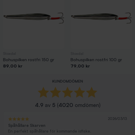
Stoxdal
Stoxdal
Bohuspilken rostfri 150 gr
Bohuspilken rostfri 100 gr
Pris
Pris
89,00 kr
79,00 kr
Visar 1-20 av 20 objekt
KUNDOMDÖMEN
4.9
av
5
(
4020
omdömen)
2026/03/13
Spåhållare Skarven
En perfekt spåhållare för kommande isfiske.