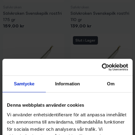
Sølvkroken
Sølvkroken
Sölvkroken Svenskepilk rostfri
Sölvkroken Svenskepilk rostfri
175 gr
110 gr
Pris
Pris
159,00 kr
139,00 kr
Slut i Lager
Samtycke
Information
Om
Sølvkroken
Sølvkroken
Denna webbplats använder cookies
Sölvkroken Svenskepilk Deco
Sölvkroken Svenskepilk Deco
400 gr
250 gr
Vi använder enhetsidentifierare för att anpassa innehållet
Pris
Pris
219,00 kr
169,00 kr
och annonserna till användarna, tillhandahålla funktioner
för sociala medier och analysera vår trafik. Vi