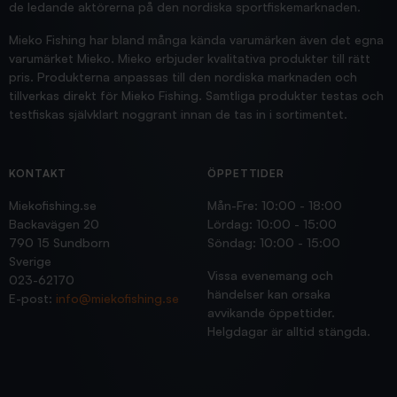
de ledande aktörerna på den nordiska sportfiskemarknaden.
Mieko Fishing har bland många kända varumärken även det egna
varumärket Mieko. Mieko erbjuder kvalitativa produkter till rätt
pris. Produkterna anpassas till den nordiska marknaden och
tillverkas direkt för Mieko Fishing. Samtliga produkter testas och
testfiskas självklart noggrant innan de tas in i sortimentet.
KONTAKT
ÖPPETTIDER
Miekofishing.se
Mån-Fre: 10:00 - 18:00
Backavägen 20
Lördag: 10:00 - 15:00
790 15 Sundborn
Söndag: 10:00 - 15:00
Sverige
Vissa evenemang och
023-62170
händelser kan orsaka
E-post:
info@miekofishing.se
avvikande öppettider.
Helgdagar är alltid stängda.