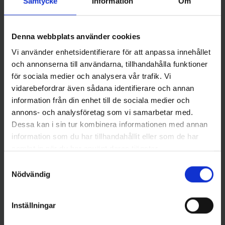
Samtycke
Information
Om
Wiggler
Vista International
Hurricane X58 Motorspiral
Väska till motorisborr
Pris
200mm
699,00 kr
Denna webbplats använder cookies
Pris
1 099,00 kr
Vi använder enhetsidentifierare för att anpassa innehållet
och annonserna till användarna, tillhandahålla funktioner
för sociala medier och analysera vår trafik. Vi
vidarebefordrar även sådana identifierare och annan
information från din enhet till de sociala medier och
annons- och analysföretag som vi samarbetar med.
Dessa kan i sin tur kombinera informationen med annan
information som du har tillhandahållit eller som de har
samlat in när du har använt deras tjänster.
Samtyckesval
Strikemaster
Strikemaster
Nödvändig
STRIKEMASTER Lite-Flite
STRIKEMASTER Lite-Flite
200mm underdel m adapter
250mm Spiral Lazer underdel
Pris
Pris
2 199,00 kr
2 399,00 kr
Inställningar