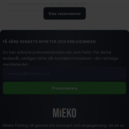
Snabbaste leveransen jag någonsin har fått....
Erling Holmström
Visa recensioner
2026/02/19
Ollonskott 6mm
Hittade exakt vad jag behövde. Snabb och bra...
FÅ VÅRA SENASTE NYHETER OCH ERBJUDANDEN
Ann-Louise
Du kan avbryta prenumerationen när som helst. För detta
ändamål, vänligen hitta vår kontaktinformation i det rättsliga
meddelandet.
2026/02/19
Din e-postadress
pimpelspön
Allt bara bra och snabb leverans
Rolf
Prenumerera
2025/12/16
Blänke
Supersnabb leverans!
Jensa
Mieko Fishing vill genom sitt koncept och engagemang, bli en av