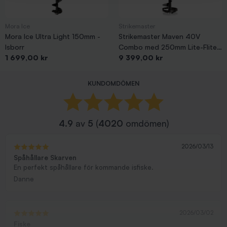
Mora Ice
Strikemaster
Mora Ice Ultra Light 150mm -
Strikemaster Maven 40V
Isborr
Combo med 250mm Lite-Flite
Pris
Pris
1 699,00 kr
(El-motorborr)
9 399,00 kr
Visar 1-16 av 16 objekt
KUNDOMDÖMEN
4.9
av
5
(
4020
omdömen)
2026/03/13
Spåhållare Skarven
En perfekt spåhållare för kommande isfiske.
Danne
2026/03/02
Fiske