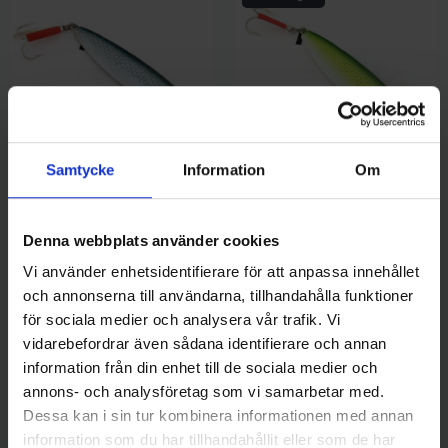
Samtycke
Information
Om
Sølvkroken
Sølvkroken
Sölvkroken Stingsilda 200 gr -
Sölvkroken Stingsilda 200 gr -
S/G
GYW
Denna webbplats använder cookies
Pris
Pris
149,00 kr
149,00 kr
Vi använder enhetsidentifierare för att anpassa innehållet
och annonserna till användarna, tillhandahålla funktioner
för sociala medier och analysera vår trafik. Vi
vidarebefordrar även sådana identifierare och annan
information från din enhet till de sociala medier och
annons- och analysföretag som vi samarbetar med.
Dessa kan i sin tur kombinera informationen med annan
information som du har tillhandahållit eller som de har