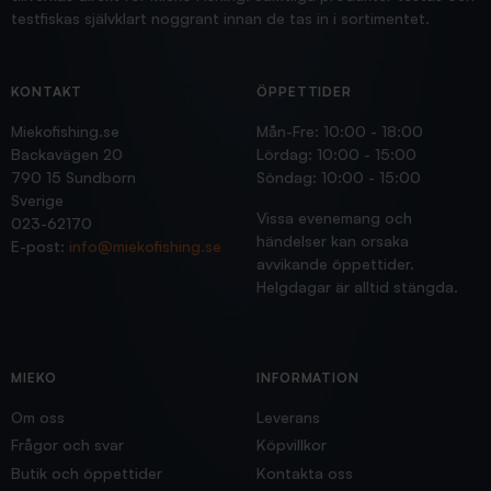
testfiskas självklart noggrant innan de tas in i sortimentet.
KONTAKT
ÖPPETTIDER
Miekofishing.se
Mån-Fre: 10:00 - 18:00
Backavägen 20
Lördag: 10:00 - 15:00
790 15 Sundborn
Söndag: 10:00 - 15:00
Sverige
Vissa evenemang och
023-62170
händelser kan orsaka
E-post:
info@miekofishing.se
avvikande öppettider.
Helgdagar är alltid stängda.
MIEKO
INFORMATION
Om oss
Leverans
Frågor och svar
Köpvillkor
Butik och öppettider
Kontakta oss