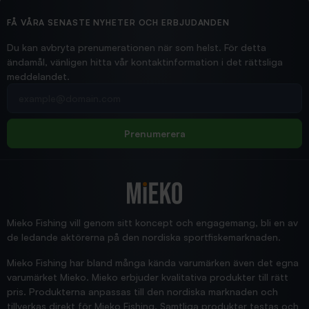
Ollonskott 6mm
Hittade exakt vad jag behövde. Snabb och bra...
FÅ VÅRA SENASTE NYHETER OCH ERBJUDANDEN
Ann-Louise
Du kan avbryta prenumerationen när som helst. För detta
ändamål, vänligen hitta vår kontaktinformation i det rättsliga
meddelandet.
2026/02/19
Din e-postadress
pimpelspön
Allt bara bra och snabb leverans
Rolf
Prenumerera
2025/12/16
Blänke
Supersnabb leverans!
Jensa
Mieko Fishing vill genom sitt koncept och engagemang, bli en av
de ledande aktörerna på den nordiska sportfiskemarknaden.
Mieko Fishing har bland många kända varumärken även det egna
varumärket Mieko. Mieko erbjuder kvalitativa produkter till rätt
pris. Produkterna anpassas till den nordiska marknaden och
tillverkas direkt för Mieko Fishing. Samtliga produkter testas och