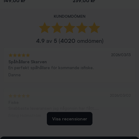
Pris
Pris
149,00 kr
239,00 kr
Visar 1-24 av 24 objekt
KUNDOMDÖMEN
4.9
av
5
(
4020
omdömen)
2026/03/13
Spåhållare Skarven
En perfekt spåhållare för kommande isfiske.
Danne
2026/03/02
Fiske
Snabbaste leveransen jag någonsin har fått....
Erling Holmström
Visa recensioner
2026/02/19