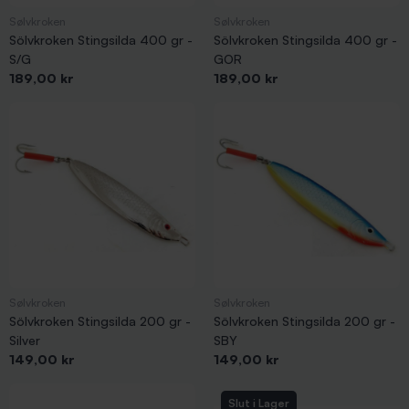
Sølvkroken
Sølvkroken
Sölvkroken Stingsilda 400 gr -
Sölvkroken Stingsilda 400 gr -
S/G
GOR
Pris
Pris
189,00 kr
189,00 kr
Sølvkroken
Sølvkroken
Sölvkroken Stingsilda 200 gr -
Sölvkroken Stingsilda 200 gr -
Silver
SBY
Pris
Pris
149,00 kr
149,00 kr
Slut i Lager