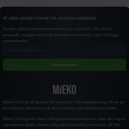
2026/02/19
Ollonskott 6mm
Hittade exakt vad jag behövde. Snabb och bra...
FÅ VÅRA SENASTE NYHETER OCH ERBJUDANDEN
Ann-Louise
Du kan avbryta prenumerationen när som helst. För detta
ändamål, vänligen hitta vår kontaktinformation i det rättsliga
meddelandet.
2026/02/19
Din e-postadress
pimpelspön
Allt bara bra och snabb leverans
Rolf
Prenumerera
2025/12/16
Blänke
Supersnabb leverans!
Jensa
Mieko Fishing vill genom sitt koncept och engagemang, bli en av
de ledande aktörerna på den nordiska sportfiskemarknaden.
Mieko Fishing har bland många kända varumärken även det egna
varumärket Mieko. Mieko erbjuder kvalitativa produkter till rätt