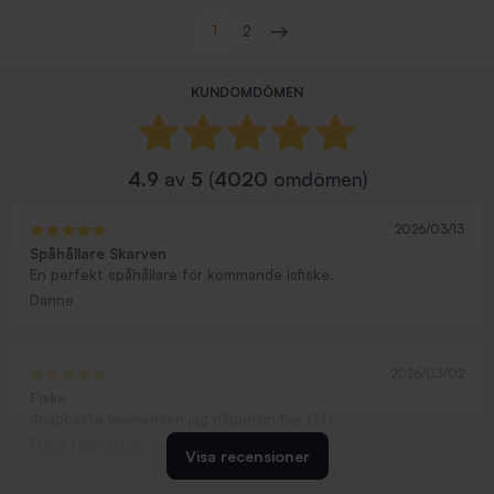
Visar 1-48 av 57 objekt
1
2
Nästa
KUNDOMDÖMEN
4.9
av
5
(
4020
omdömen)
2026/03/13
Spåhållare Skarven
En perfekt spåhållare för kommande isfiske.
Danne
2026/03/02
Fiske
Snabbaste leveransen jag någonsin har fått....
Erling Holmström
Visa recensioner