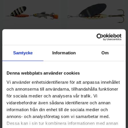
Abu Garcia
Abu Garcia
ABU Reflex Fish Spinnare 12g -
ABU Reflex 7g Arctic -
Samtycke
Information
Om
Zebra
Black/Gold
Pris
Pris
-10,00 kr
Pris
69,00 kr
59,00 kr
69,00 kr
Denna webbplats använder cookies
Vi använder enhetsidentifierare för att anpassa innehållet
och annonserna till användarna, tillhandahålla funktioner
för sociala medier och analysera vår trafik. Vi
vidarebefordrar även sådana identifierare och annan
information från din enhet till de sociala medier och
annons- och analysföretag som vi samarbetar med.
Dessa kan i sin tur kombinera informationen med annan