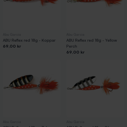
Abu Garcia
Abu Garcia
ABU Reflex red 18g - Koppar
ABU Reflex red 18g - Yellow
Pris
69,00 kr
Perch
Pris
69,00 kr
Abu Garcia
Abu Garcia