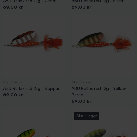
ABU Reflex red 12g - Zebra
ABU Reflex red 12g - Silver
Pris
Pris
69,00 kr
69,00 kr
Abu Garcia
Abu Garcia
ABU Reflex red 12g - Koppar
ABU Reflex red 12g - Yellow
Pris
69,00 kr
Perch
Pris
69,00 kr
Slut i Lager