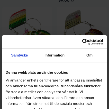
Pris
199,00 kr
Samtycke
Information
Om
Sølvkroken
Sølvkroken
Sölvkroken Långedrag (Spesial
Sölvkroken Långedrag (Spesial
Markdrag) - Holographic FT
Markdrag) - Holographic
Denna webbplats använder cookies
Pris
Pris
199,00 kr
199,00 kr
Vi använder enhetsidentifierare för att anpassa innehållet
och annonserna till användarna, tillhandahålla funktioner
för sociala medier och analysera vår trafik. Vi
vidarebefordrar även sådana identifierare och annan
information från din enhet till de sociala medier och