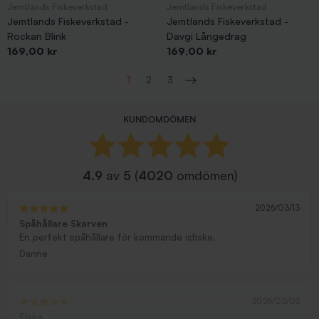
Jemtlands Fiskeverkstad
Jemtlands Fiskeverkstad
Jemtlands Fiskeverkstad -
Jemtlands Fiskeverkstad -
Rockan Blink
Davgi Långedrag
Pris
Pris
169,00 kr
169,00 kr
Visar 1-48 av 101 objekt
1
2
3
Nästa
KUNDOMDÖMEN
4.9
av
5
(
4020
omdömen)
2026/03/13
Spåhållare Skarven
En perfekt spåhållare för kommande isfiske.
Danne
2026/03/02
Fiske