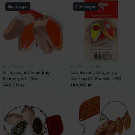
Slut i Lager
Slut i Lager
G. Erikssons Fiske
G. Erikssons Fiske
G. Erikssons Långedrag
G. Erikssons Långedrag
Kvarting 50 - Röd
Kvarting 50 Special - KSG
Pris
Pris
149,00 kr
149,00 kr