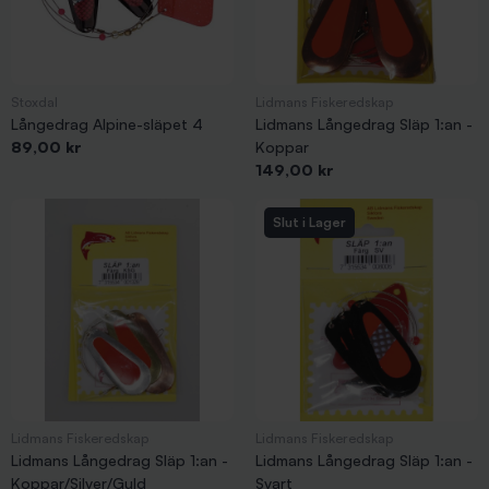
Stoxdal
Lidmans Fiskeredskap
Långedrag Alpine-släpet 4
Lidmans Långedrag Släp 1:an -
Pris
89,00 kr
Koppar
Pris
149,00 kr
Slut i Lager
Lidmans Fiskeredskap
Lidmans Fiskeredskap
Lidmans Långedrag Släp 1:an -
Lidmans Långedrag Släp 1:an -
Koppar/Silver/Guld
Svart