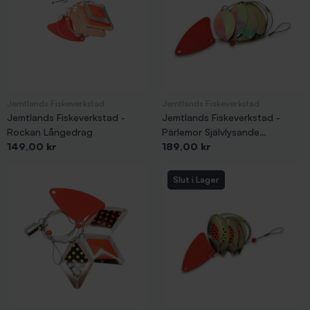
Jemtlands Fiskeverkstad
Jemtlands Fiskeverkstad
Jemtlands Fiskeverkstad -
Jemtlands Fiskeverkstad -
Rockan Långedrag
Pärlemor Självlysande
Pris
Pris
149,00 kr
Långedrag
189,00 kr
Slut i Lager