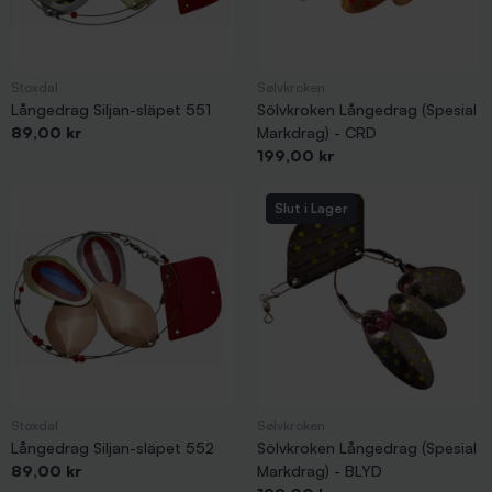
Stoxdal
Sølvkroken
Långedrag Siljan-släpet 551
Sölvkroken Långedrag (Spesial
Pris
89,00 kr
Markdrag) - CRD
Pris
199,00 kr
Slut i Lager
Stoxdal
Sølvkroken
Långedrag Siljan-släpet 552
Sölvkroken Långedrag (Spesial
Pris
89,00 kr
Markdrag) - BLYD