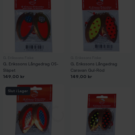
G. Erikssons Fiske
G. Erikssons Fiske
G. Erikssons Långedrag OS-
G. Erikssons Långedrag
Släpet
Caravan Gul-Röd
Pris
Pris
149,00 kr
149,00 kr
Slut i Lager