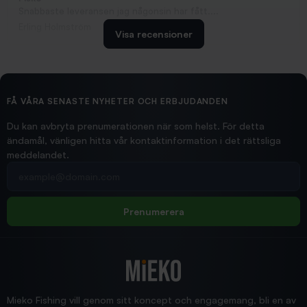
Snabbaste leveransen jag någonsin har fått....
Erling Holmström
Visa recensioner
2026/02/19
Ollonskott 6mm
Hittade exakt vad jag behövde. Snabb och bra...
FÅ VÅRA SENASTE NYHETER OCH ERBJUDANDEN
Ann-Louise
Du kan avbryta prenumerationen när som helst. För detta
ändamål, vänligen hitta vår kontaktinformation i det rättsliga
meddelandet.
2026/02/19
Din e-postadress
pimpelspön
Allt bara bra och snabb leverans
Rolf
Prenumerera
2025/12/16
Blänke
Supersnabb leverans!
Jensa
Mieko Fishing vill genom sitt koncept och engagemang, bli en av