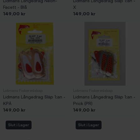
Lidmans Långedrag Neon-
Lidmans Långedrag Släp 1:an -
Facett - Blå
X
Pris
Pris
149,00 kr
149,00 kr
Lidmans Fiskeredskap
Lidmans Fiskeredskap
Lidmans Långedrag Släp 1:an -
Lidmans Långedrag Släp 1:an -
KPÄ
Prick (PR)
Pris
Pris
149,00 kr
149,00 kr
Slut i Lager
Slut i Lager