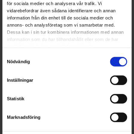
för sociala medier och analysera vår trafik. Vi
vidarebefordrar även sådana identifierare och annan
information från din enhet till de sociala medier och
annons- och analysföretag som vi samarbetar med.
Dessa kan i sin tur kombinera informationen med annan
information som du har tillhandahållit eller som de har
samlat in när du har använt deras tjänster.
Kanalgratis
Kanalgratis
Samtyckesval
M-WAR Jiggskallar 3/0 (BKK)
MWAR Baby Lobster 8cm -
Nödvändig
7gr 4-pack
Pumpkin/Chartreuse (10-p)
59 kr
89 kr
Inställningar
Statistik
16 andra produkter i samma kategori:
Marknadsföring