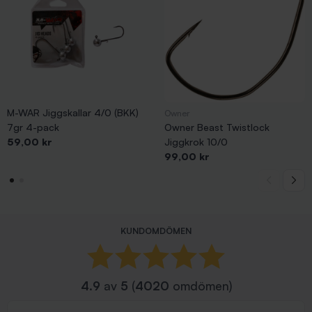
M-WAR Jiggskallar 4/0 (BKK)
Owner
7gr 4-pack
Owner Beast Twistlock
Pris
59,00 kr
Jiggkrok 10/0
Pris
99,00 kr
KUNDOMDÖMEN
4.9
av
5
(
4020
omdömen)