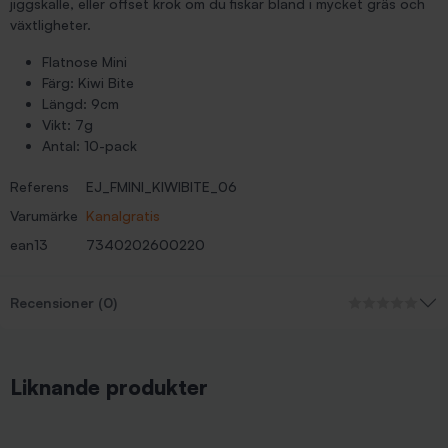
jiggskalle, eller offset krok om du fiskar bland i mycket gräs och
växtligheter.
Flatnose Mini
Färg: Kiwi Bite
Längd: 9cm
Vikt: 7g
Antal: 10-pack
Referens
EJ_FMINI_KIWIBITE_06
Varumärke
Kanalgratis
ean13
7340202600220
Recensioner (0)
Liknande produkter