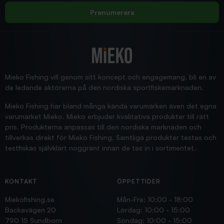
Rolf
Prenumerera
2025/12/16
Blänke
Supersnabb leverans!
Jensa
Mieko Fishing vill genom sitt koncept och engagemang, bli en av
de ledande aktörerna på den nordiska sportfiskemarknaden.
Mieko Fishing har bland många kända varumärken även det egna
varumärket Mieko. Mieko erbjuder kvalitativa produkter till rätt
pris. Produkterna anpassas till den nordiska marknaden och
tillverkas direkt för Mieko Fishing. Samtliga produkter testas och
testfiskas självklart noggrant innan de tas in i sortimentet.
KONTAKT
ÖPPETTIDER
Miekofishing.se
Mån-Fre: 10:00 - 18:00
Backavägen 20
Lördag: 10:00 - 15:00
790 15 Sundborn
Söndag: 10:00 - 15:00