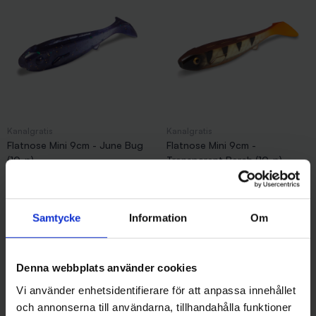
Kanalgratis
Kanalgratis
Flatnose Mini 9cm - June Bug
Flatnose Mini 9cm -
(10-p)
Transparent Perch (10-p)
139 kr
139 kr
Samtycke
Information
Om
Andra gillade även
Denna webbplats använder cookies
Vi använder enhetsidentifierare för att anpassa innehållet
och annonserna till användarna, tillhandahålla funktioner