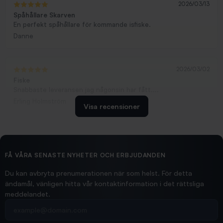
2026/03/13
Spåhållare Skarven
En perfekt spåhållare för kommande isfiske.
Danne
2026/03/02
Fiske
Snabbaste leveransen jag någonsin har fått....
Erling Holmström
Visa recensioner
2026/02/19
Ollonskott 6mm
Hittade exakt vad jag behövde. Snabb och bra...
FÅ VÅRA SENASTE NYHETER OCH ERBJUDANDEN
Ann-Louise
Du kan avbryta prenumerationen när som helst. För detta
ändamål, vänligen hitta vår kontaktinformation i det rättsliga
meddelandet.
2026/02/19
Din e-postadress
pimpelspön
Allt bara bra och snabb leverans