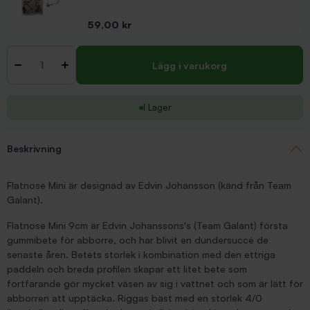
Pris
59,00 kr
Antal
-
+
Lägg i varukorg
I Lager
Beskrivning
Flatnose Mini är designad av Edvin Johansson (känd från Team
Galant).
Flatnose Mini 9cm är Edvin Johanssons's (Team Galant) första
gummibete för abborre, och har blivit en dundersuccé de
senaste åren. Betets storlek i kombination med den ettriga
paddeln och breda profilen skapar ett litet bete som
fortfarande gör mycket väsen av sig i vattnet och som är lätt för
abborren att upptäcka. Riggas bäst med en storlek 4/0