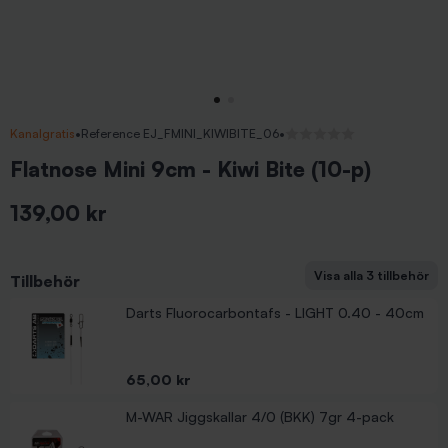
Kanalgratis
•
Reference EJ_FMINI_KIWIBITE_06
•
Inga recensioner
Flatnose Mini 9cm - Kiwi Bite (10-p)
139,00 kr
Inkl. moms
Visa alla 3 tillbehör
Tillbehör
M-WAR Jiggskallar 4/0 (BKK) 10gr 4-pack
Darts Fluorocarbontafs - LIGHT 0.40 - 40cm
Pris
59,00 kr
Pris
65,00 kr
M-WAR Jiggskallar 4/0 (BKK) 7gr 4-pack