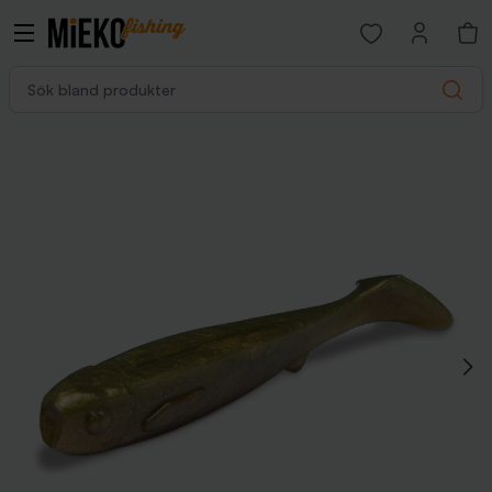
Open favorites p
Sök bland produkter
Search