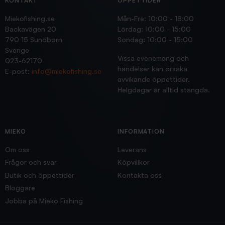
KONTAKT
ÖPPETTIDER
Miekofishing.se
Mån-Fre: 10:00 - 18:00
Backavägen 20
Lördag: 10:00 - 15:00
790 15 Sundborn
Söndag: 10:00 - 15:00
Sverige
Vissa evenemang och
023-62170
händelser kan orsaka
E-post:
info@miekofishing.se
avvikande öppettider.
Helgdagar är alltid stängda.
MIEKO
INFORMATION
Om oss
Leverans
Frågor och svar
Köpvillkor
Butik och öppettider
Kontakta oss
Bloggare
Jobba på Mieko Fishing