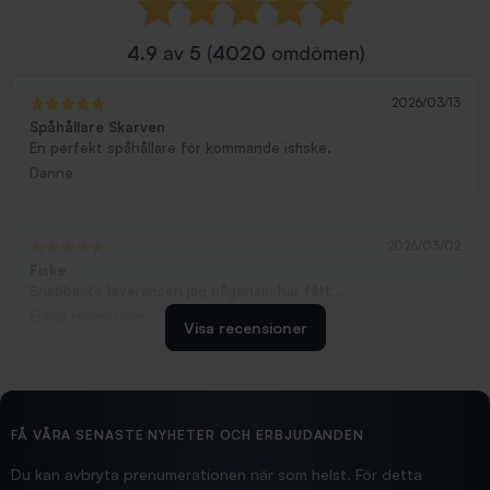
4.9
av
5
(
4020
omdömen)
2026/03/13
Spåhållare Skarven
En perfekt spåhållare för kommande isfiske.
Danne
2026/03/02
Fiske
Snabbaste leveransen jag någonsin har fått....
Erling Holmström
Visa recensioner
2026/02/19
Ollonskott 6mm
Hittade exakt vad jag behövde. Snabb och bra...
FÅ VÅRA SENASTE NYHETER OCH ERBJUDANDEN
Ann-Louise
Du kan avbryta prenumerationen när som helst. För detta