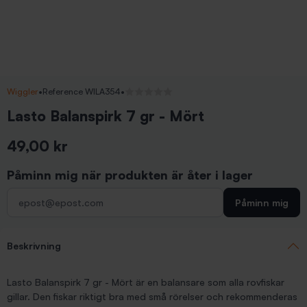
Wiggler
•
Reference WILA354
•
Inga recensioner
Lasto Balanspirk 7 gr - Mört
49,00 kr
Inkl. moms
Påminn mig när produkten är åter i lager
Påminn mig
Beskrivning
Lasto Balanspirk 7 gr - Mört är en balansare som alla rovfiskar
gillar. Den fiskar riktigt bra med små rörelser och rekommenderas