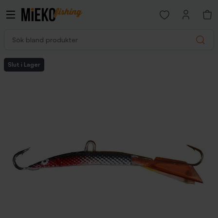
Open favorites p
Sök bland produkter
Search
Slut i Lager