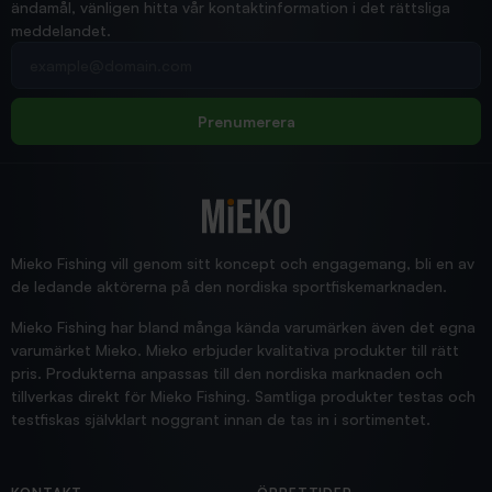
ändamål, vänligen hitta vår kontaktinformation i det rättsliga
meddelandet.
2026/02/19
Din e-postadress
pimpelspön
Allt bara bra och snabb leverans
Rolf
Prenumerera
2025/12/16
Blänke
Supersnabb leverans!
Jensa
Mieko Fishing vill genom sitt koncept och engagemang, bli en av
de ledande aktörerna på den nordiska sportfiskemarknaden.
Mieko Fishing har bland många kända varumärken även det egna
varumärket Mieko. Mieko erbjuder kvalitativa produkter till rätt
pris. Produkterna anpassas till den nordiska marknaden och
tillverkas direkt för Mieko Fishing. Samtliga produkter testas och
testfiskas självklart noggrant innan de tas in i sortimentet.