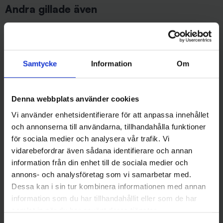
Andra gillade även
Samtycke
Information
Om
Denna webbplats använder cookies
Vi använder enhetsidentifierare för att anpassa innehållet
och annonserna till användarna, tillhandahålla funktioner
Wiggler
Stoxdal
för sociala medier och analysera vår trafik. Vi
Lasto Balanspirk 7 gr - Blå
Alpina Blinken - Koppar Flash
vidarebefordrar även sådana identifierare och annan
49 kr
119 kr
information från din enhet till de sociala medier och
annons- och analysföretag som vi samarbetar med.
Dessa kan i sin tur kombinera informationen med annan
information som du har tillhandahållit eller som de har
samlat in när du har använt deras tjänster.