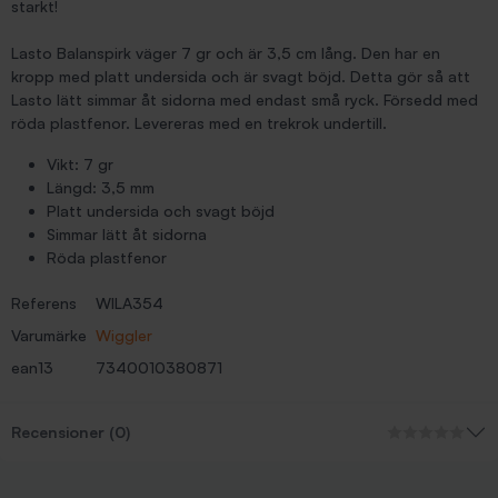
starkt!
Lasto Balanspirk väger 7 gr och är 3,5 cm lång. Den har en
kropp med platt undersida och är svagt böjd. Detta gör så att
Lasto lätt simmar åt sidorna med endast små ryck. Försedd med
röda plastfenor. Levereras med en trekrok undertill.
Vikt: 7 gr
Längd: 3,5 mm
Platt undersida och svagt böjd
Simmar lätt åt sidorna
Röda plastfenor
Referens
WILA354
Varumärke
Wiggler
ean13
7340010380871
Recensioner (0)