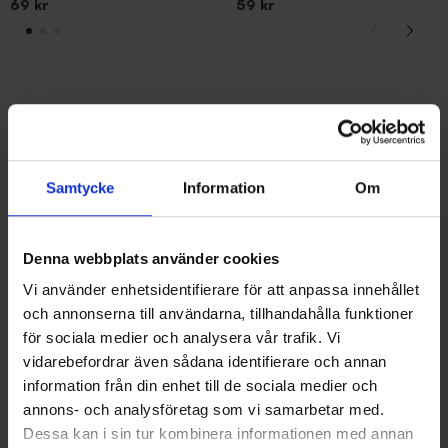
69 kr
59 kr
Andra gillade även
Samtycke
Information
Om
Denna webbplats använder cookies
Vi använder enhetsidentifierare för att anpassa innehållet
och annonserna till användarna, tillhandahålla funktioner
för sociala medier och analysera vår trafik. Vi
vidarebefordrar även sådana identifierare och annan
Wiggler
Sølvkroken
information från din enhet till de sociala medier och
Lasto Balanspirk 7 gr - Blå
Sölvkroken Jensen Mini-Pirken
annons- och analysföretag som vi samarbetar med.
49 kr
7g - C/R
Dessa kan i sin tur kombinera informationen med annan
69 kr