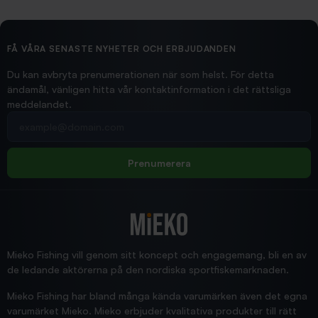
2026/02/19
Ollonskott 6mm
Hittade exakt vad jag behövde. Snabb och bra...
FÅ VÅRA SENASTE NYHETER OCH ERBJUDANDEN
Ann-Louise
Du kan avbryta prenumerationen när som helst. För detta
ändamål, vänligen hitta vår kontaktinformation i det rättsliga
meddelandet.
2026/02/19
Din e-postadress
pimpelspön
Allt bara bra och snabb leverans
Rolf
Prenumerera
2025/12/16
Blänke
Supersnabb leverans!
Jensa
Mieko Fishing vill genom sitt koncept och engagemang, bli en av
de ledande aktörerna på den nordiska sportfiskemarknaden.
Mieko Fishing har bland många kända varumärken även det egna
varumärket Mieko. Mieko erbjuder kvalitativa produkter till rätt