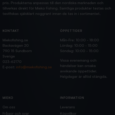
pris. Produkterna anpassas till den nordiska marknaden och
tillverkas direkt för Mieko Fishing. Samtliga produkter testas och
testfiskas självklart noggrant innan de tas in i sortimentet.
KONTAKT
ÖPPETTIDER
Miekofishing.se
Mån-Fre: 10:00 - 18:00
Backavägen 20
Lördag: 10:00 - 15:00
790 15 Sundborn
Söndag: 10:00 - 15:00
Sverige
Vissa evenemang och
023-62170
händelser kan orsaka
E-post:
info@miekofishing.se
avvikande öppettider.
Helgdagar är alltid stängda.
MIEKO
INFORMATION
Om oss
Leverans
Frågor och svar
Köpvillkor