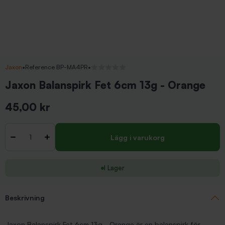
Jaxon
•
Reference BP-MA4PR
•
Inga recensioner
Jaxon Balanspirk Fet 6cm 13g - Orange
45,00 kr
Inkl. moms
Antal
-
+
Lägg i varukorg
I Lager
Beskrivning
Jaxon Balanspirk Fet 6cm 13g - Orange är en balanspirk för