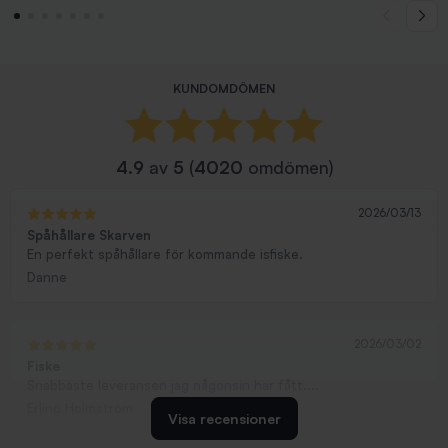
KUNDOMDÖMEN
4.9
av
5
(
4020
omdömen)
2026/03/13
Spåhållare Skarven
En perfekt spåhållare för kommande isfiske.
Danne
2026/03/02
Fiske
Snabbaste leveransen jag någonsin har fått....
Erling Holmström
Visa recensioner