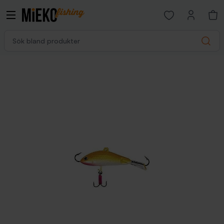
Open favorites p
Sök bland produkter
Search