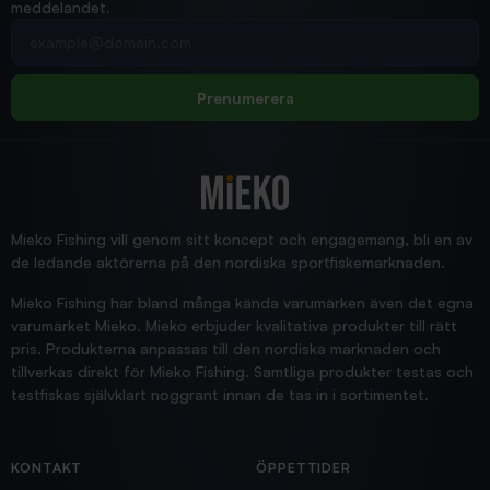
meddelandet.
2026/02/19
Din e-postadress
pimpelspön
Allt bara bra och snabb leverans
Rolf
Prenumerera
2025/12/16
Blänke
Supersnabb leverans!
Jensa
Mieko Fishing vill genom sitt koncept och engagemang, bli en av
de ledande aktörerna på den nordiska sportfiskemarknaden.
Mieko Fishing har bland många kända varumärken även det egna
varumärket Mieko. Mieko erbjuder kvalitativa produkter till rätt
pris. Produkterna anpassas till den nordiska marknaden och
tillverkas direkt för Mieko Fishing. Samtliga produkter testas och
testfiskas självklart noggrant innan de tas in i sortimentet.
KONTAKT
ÖPPETTIDER