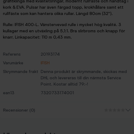
grafitklinga med kvalitetsringar, modernt rullfäste och handtag i
kork & EVA. Pulsar har även färgad topp, krokhållare samt ett
rullfäste som kan hantera olika rullar. Längd 80cm (32'').
Rulle: IFISH 400-L. Vänstervevad rulle i mycket hög kvalité. 3
kullager med en utväxling på 5,1:1. Bra slirbroms och knapp för
knarr. Linkapacitet: 110 m 0,43 mm.
Referens
20193174
Varumärke
IFISH
Skrymmande frakt
Denna produkt är skrymmande, skickas med
DHL och levereras till din närmsta Service
Point. Kostar alltid 79:-!
ean13
7320733174001
Recensioner (0)