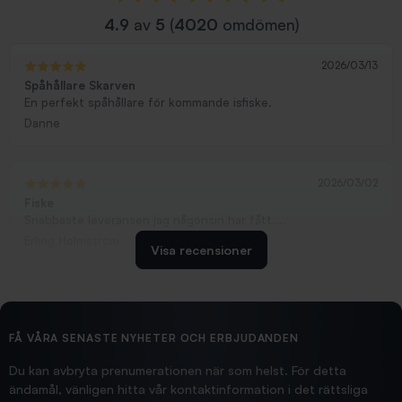
4.9
av
5
(
4020
omdömen)
2026/03/13
Spåhållare Skarven
En perfekt spåhållare för kommande isfiske.
Danne
2026/03/02
Fiske
Snabbaste leveransen jag någonsin har fått....
Erling Holmström
Visa recensioner
2026/02/19
Ollonskott 6mm
Hittade exakt vad jag behövde. Snabb och bra...
FÅ VÅRA SENASTE NYHETER OCH ERBJUDANDEN
Ann-Louise
Du kan avbryta prenumerationen när som helst. För detta
ändamål, vänligen hitta vår kontaktinformation i det rättsliga