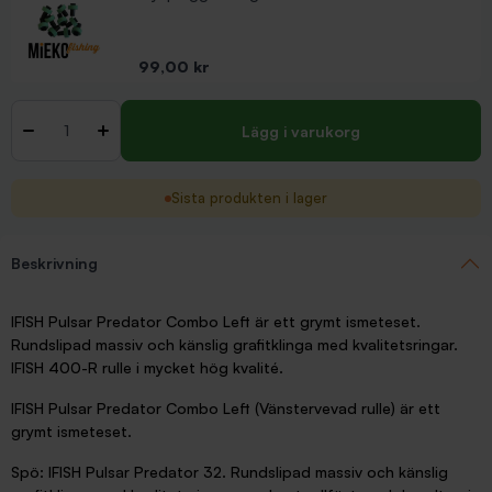
Pris
99,00 kr
Antal
-
+
Lägg i varukorg
Sista produkten i lager
Beskrivning
IFISH Pulsar Predator Combo Left är ett grymt ismeteset.
Rundslipad massiv och känslig grafitklinga med kvalitetsringar.
IFISH 400-R rulle i mycket hög kvalité.
IFISH Pulsar Predator Combo Left (Vänstervevad rulle) är ett
grymt ismeteset.
Spö: IFISH Pulsar Predator 32. Rundslipad massiv och känslig