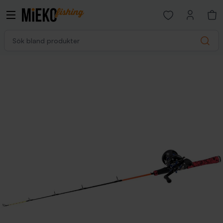
Open favorites p
Sök bland produkter
Search