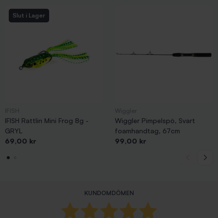
Slut i Lager
IFISH
Wiggler
IFISH Rattlin Mini Frog 8g -
Wiggler Pimpelspö, Svart
GRYL
foamhandtag, 67cm
Pris
Pris
69,00 kr
99,00 kr
KUNDOMDÖMEN