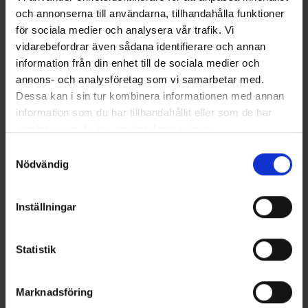
och annonserna till användarna, tillhandahålla funktioner
för sociala medier och analysera vår trafik. Vi
vidarebefordrar även sådana identifierare och annan
information från din enhet till de sociala medier och
annons- och analysföretag som vi samarbetar med.
Dessa kan i sin tur kombinera informationen med annan
information som du har tillhandahållit eller som de har
samlat in när du har använt deras tjänster.
Samtyckesval
Nödvändig
Stoxdal
X Raiden - Röd/frossa
Ollonskott till WM-mekanismen
(Blinkpirk 68mm 17g)
215 kr
Inställningar
119 kr
Statistik
Marknadsföring
16 andra produkter i samma kategori: