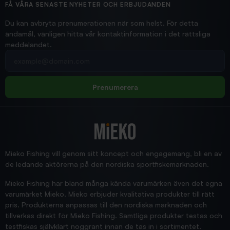
Hittade exakt vad jag behövde. Snabb och bra...
FÅ VÅRA SENASTE NYHETER OCH ERBJUDANDEN
Ann-Louise
Du kan avbryta prenumerationen när som helst. För detta
ändamål, vänligen hitta vår kontaktinformation i det rättsliga
meddelandet.
2026/02/19
Din e-postadress
pimpelspön
Allt bara bra och snabb leverans
Rolf
Prenumerera
2025/12/16
Blänke
Supersnabb leverans!
Jensa
Mieko Fishing vill genom sitt koncept och engagemang, bli en av
de ledande aktörerna på den nordiska sportfiskemarknaden.
Mieko Fishing har bland många kända varumärken även det egna
varumärket Mieko. Mieko erbjuder kvalitativa produkter till rätt
pris. Produkterna anpassas till den nordiska marknaden och
tillverkas direkt för Mieko Fishing. Samtliga produkter testas och
testfiskas självklart noggrant innan de tas in i sortimentet.