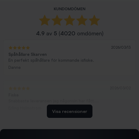
KUNDOMDÖMEN
4.9
av
5
(
4020
omdömen)
2026/03/13
Spåhållare Skarven
En perfekt spåhållare för kommande isfiske.
Danne
2026/03/02
Fiske
Snabbaste leveransen jag någonsin har fått....
Erling Holmström
Visa recensioner
2026/02/19
Ollonskott 6mm