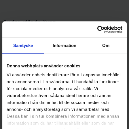
Andra gillade även
31%
Samtycke
Information
Om
Denna webbplats använder cookies
Vi använder enhetsidentifierare för att anpassa innehållet
och annonserna till användarna, tillhandahålla funktioner
för sociala medier och analysera vår trafik. Vi
Mieko Predator
vidarebefordrar även sådana identifierare och annan
Ismetehållare Skarven med
Ollonskott till WM-mekanismen
information från din enhet till de sociala medier och
tillbehör De Luxe (vänstervev)
215 kr
annons- och analysföretag som vi samarbetar med.
-31%
249 kr
359 kr
Dessa kan i sin tur kombinera informationen med annan
information som du har tillhandahållit eller som de har