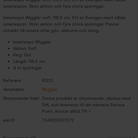
ismetespön. Skön aktion och fyra stora spöringar.
Ismetespö Wiggler soft, 118,5 cm. Ett av Sveriges mest sålda
ismetespön. Skön aktion och fyra stora spöringar. Passar
utmärkt till ismete efter gös, abborre och öring.
Ismetespö Wiggler
Aktion: Soft
Färg: Gul
Längd: 118,5 cm
4 st spöringar
Referens
R1221
Varumärke
Wiggler
Skrymmande frakt
Denna produkt är skrymmande, skickas med
DHL och levereras till din närmsta Service
Point. Kostar alltid 79:-!
ean13
7340010311172
Recensioner (0)