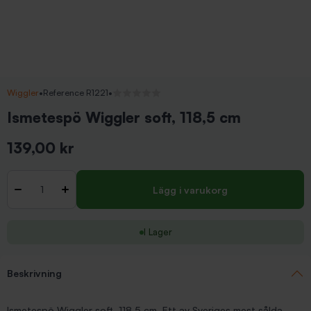
Wiggler
•
Reference R1221
•
Inga recensioner
Ismetespö Wiggler soft, 118,5 cm
139,00 kr
Inkl. moms
Antal
-
+
Lägg i varukorg
I Lager
Beskrivning
Ismetespö Wiggler soft, 118,5 cm. Ett av Sveriges mest sålda