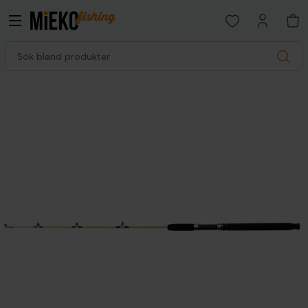
Open favorites p
Sök bland produkter
Search