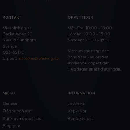
KONTAKT
ÖPPETTIDER
Miekofishing.se
Mån-Fre: 10:00 - 18:00
Backavägen 20
Lördag: 10:00 - 15:00
790 15 Sundborn
Söndag: 10:00 - 15:00
Sverige
Vissa evenemang och
023-62170
händelser kan orsaka
E-post:
info@miekofishing.se
avvikande öppettider.
Helgdagar är alltid stängda.
MIEKO
INFORMATION
Om oss
Leverans
Frågor och svar
Köpvillkor
Butik och öppettider
Kontakta oss
Bloggare