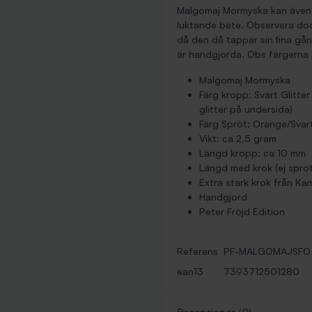
Malgomaj Mormyska kan även f
luktande bete. Observera do
då den då tappar sin fina gån
är handgjorda. Obs färgerna ä
Malgomaj Mormyska
Färg kropp: Svart Glitter
glitter på undersida)
Färg Spröt: Orange/Svar
Vikt: ca 2,5 gram
Längd kropp: ca 10 mm
Längd med krok (ej sprö
Extra stark krok från K
Handgjord
Peter Fröjd Edition
Referens
PF-MALGOMAJSFO
ean13
7393712501280
Recensioner (0)