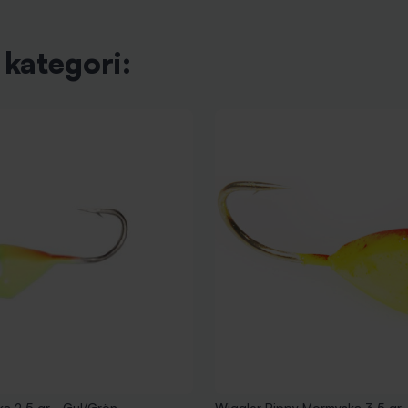
kategori:
a 2,5 gr - Gul/Grön
Wiggler Rippy Mormyska 3,5 gr 