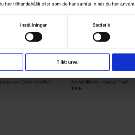
har tillhandahållit eller som de har samlat in när du har använt 
Inställningar
Statistik
Tillåt urval
Stoxdal
ska - Lys Glitter och Fluo
Alpina Blinken - Koppar Flash
119 kr