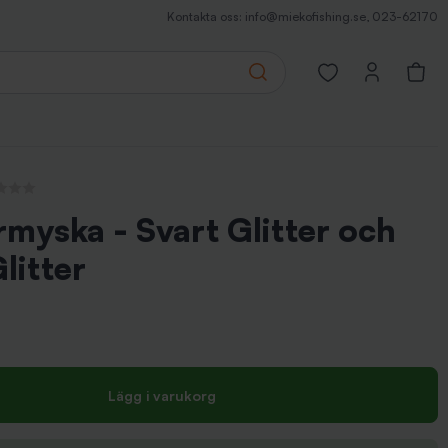
Kontakta oss:
info@miekofishing.se
,
023-62170
Search
Open favorites pa
ecensioner
myska - Svart Glitter och
litter
Lägg i varukorg