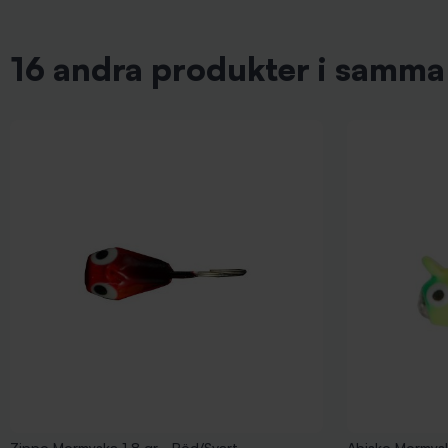
16 andra produkter i samma 
Zippo Mormyska 1,8 gr - Röd/Svart
Abisko Mormysk