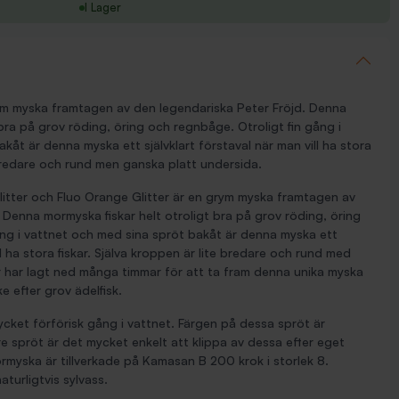
I Lager
m myska framtagen av den legendariska Peter Fröjd. Denna
 bra på grov röding, öring och regnbåge. Otroligt fin gång i
kåt är denna myska ett självklart förstaval när man vill ha stora
e bredare och rund men ganska platt undersida.
itter och Fluo Orange Glitter är en grym myska framtagen av
 Denna mormyska fiskar helt otroligt bra på grov röding, öring
ång i vattnet och med sina spröt bakåt är denna myska ett
ll ha stora fiskar. Själva kroppen är lite bredare och rund med
er har lagt ned många timmar för att ta fram denna unika myska
ke efter grov ädelfisk.
ket förförisk gång i vattnet. Färgen på dessa spröt är
re spröt är det mycket enkelt att klippa av dessa efter eget
myska är tillverkade på Kamasan B 200 krok i storlek 8.
turligtvis sylvass.