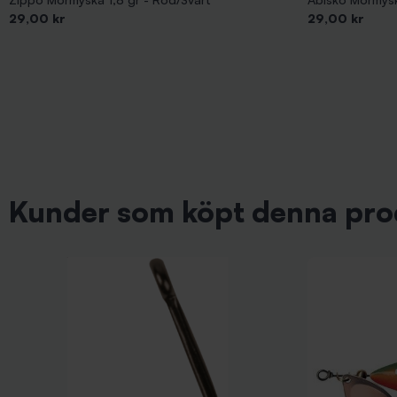
Pris
Pris
29,00 kr
29,00 kr
Kunder som köpt denna pro