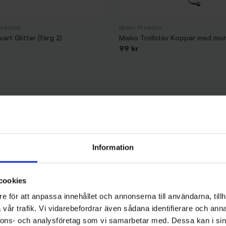
erkstad
Mieko Predator
vart Glitter (färg 2)
Mieko Trollstav Koppar med mo
99 kr
Information
cookies
e för att anpassa innehållet och annonserna till användarna, tillh
vår trafik. Vi vidarebefordrar även sådana identifierare och anna
nnons- och analysföretag som vi samarbetar med. Dessa kan i sin