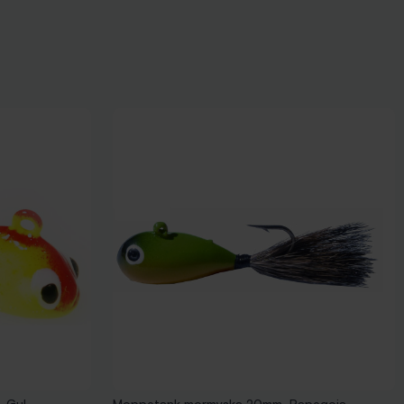
- Gul
Moppetank mormyska 20mm, Papegoja