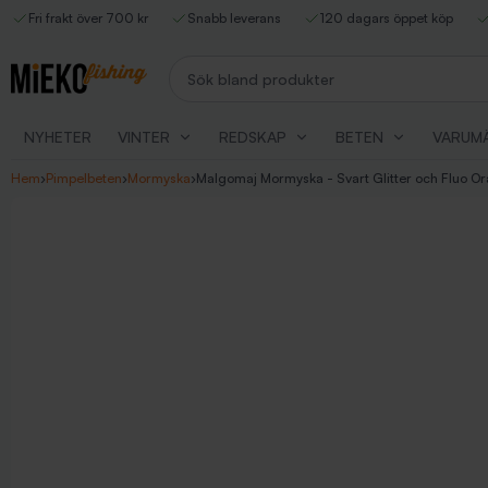
Fri frakt över 700 kr
Snabb leverans
120 dagars öppet köp
Sök bland produkter
NYHETER
VINTER
REDSKAP
BETEN
VARUM
Hem
›
Pimpelbeten
›
Mormyska
›
Malgomaj Mormyska - Svart Glitter och Fluo Or