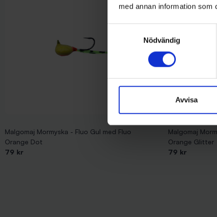
med annan information som du 
Samtyckesval
Nödvändig
Avvisa
Malgomaj Mormyska - Fluo Gul med Fluo
Malgomaj Mormy
Orange Dot
Orange Glitter
79 kr
79 kr