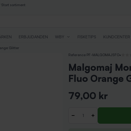
Stort sortiment
ÄRKEN
ERBJUDANDEN
WBY
FISKETIPS
KUNDCENTER
ange Glitter
Reference PF-MALGOMAJSFO
•
Inga r
Malgomaj Mor
Fluo Orange G
79,00 kr
Inkl. moms
Antal
-
+