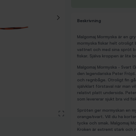
Beskrivning
Malgomaj Mormyska är en gry
mormyska fiskar helt otroligt
vattnet och med sina spröt ba
fiskar. Själva kroppen är lit
Malgomaj Mormyska - Svart Gl
den legendariska Peter Fröjd.
och regnbåge. Otroligt fin g
självklart förstaval när man vi
relativt platt undersida. Pet
som levererar sjukt bra vid fis
Spröten ger mormyskan en myc
View large image
orange/svart. Vill du ha korta
tycke och smak. Malgomaj Mor
Kroken är extremt stark och na