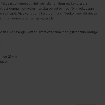
iskas med maggot, mjölmask eller en liten bit konstgjort
ck att denna mormyska inte ska belastas med för mycket agn
g i vattnet. Viss variation i färg och form förekommer då dessa
r inte fluorescerande (självlysande).
 och Fluo Orange Glitter (svart ovansida med glitter, fluo orange
t
t): ca 21 mm
amasan