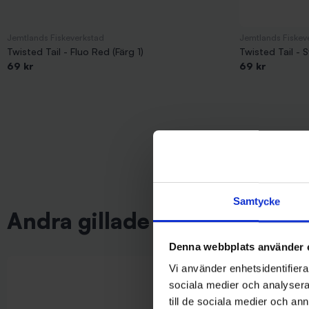
Jemtlands Fiskeverkstad
Jemtlands Fiskev
Twisted Tail - Fluo Red (Färg 1)
Twisted Tail - S
69 kr
69 kr
Samtycke
Andra gillade även
Denna webbplats använder 
Vi använder enhetsidentifierar
sociala medier och analysera 
till de sociala medier och a