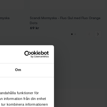
rmyska
Scandi Mormyska - Fluo Gul med Fluo Orange
Dots
69 kr
Om
andahålla funktioner för
n information från din enhet
 tur kombinera informationen