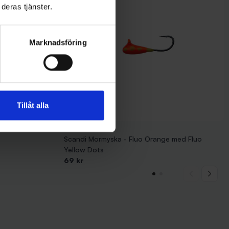
deras tjänster.
Marknadsföring
Tillåt alla
Scandi Mormyska - Fluo Orange med Fluo
Yellow Dots
69 kr