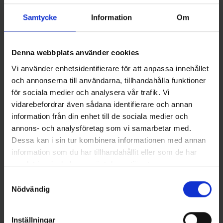
Samtycke
Information
Om
Jemtlands Fiskeverkstad
Twisted Tail - Svart Glitter
Malgomaj Mormyska - Svart
Denna webbplats använder cookies
(färg 2)
Glitter och Fluo Orange Glitter
Vi använder enhetsidentifierare för att anpassa innehållet
69 kr
79 kr
och annonserna till användarna, tillhandahålla funktioner
för sociala medier och analysera vår trafik. Vi
vidarebefordrar även sådana identifierare och annan
information från din enhet till de sociala medier och
annons- och analysföretag som vi samarbetar med.
Andra gillade även
Dessa kan i sin tur kombinera informationen med annan
information som du har tillhandahållit eller som de har
samlat in när du har använt deras tjänster.
Samtyckesval
Nödvändig
Inställningar