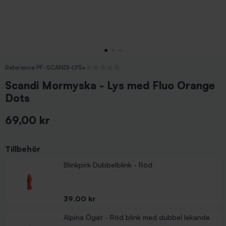
Reference PF-SCANDI-LYS
•
Inga recensioner
Scandi Mormyska - Lys med Fluo Orange
Dots
69,00 kr
Inkl. moms
Tillbehör
Blinkpirk Dubbelblink - Röd
Pris
39,00 kr
Alpina Ögat - Röd blink med dubbel lekande