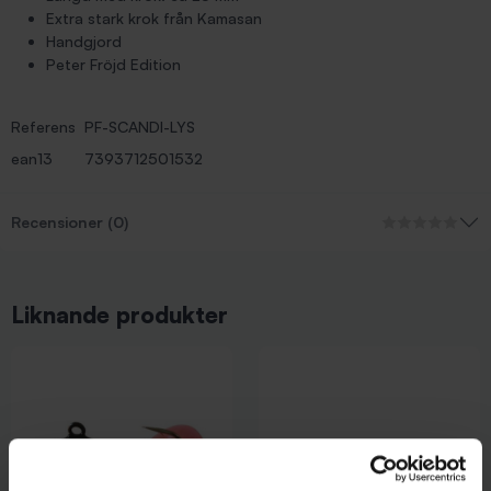
Extra stark krok från Kamasan
Handgjord
Peter Fröjd Edition
Referens
PF-SCANDI-LYS
ean13
7393712501532
Recensioner (0)
Liknande produkter