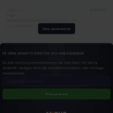
2026/03/02
Fiske
Snabbaste leveransen jag någonsin har fått....
Erling Holmström
Visa recensioner
2026/02/19
Ollonskott 6mm
Hittade exakt vad jag behövde. Snabb och bra...
FÅ VÅRA SENASTE NYHETER OCH ERBJUDANDEN
Ann-Louise
Du kan avbryta prenumerationen när som helst. För detta
ändamål, vänligen hitta vår kontaktinformation i det rättsliga
meddelandet.
2026/02/19
Din e-postadress
pimpelspön
Allt bara bra och snabb leverans
Rolf
Prenumerera
2025/12/16