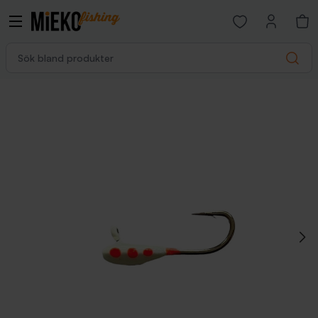
Open favorites p
Sök bland produkter
Search