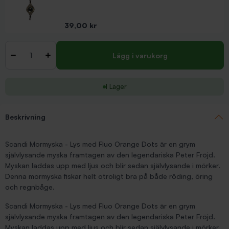
Pris
39,00 kr
Antal
-
+
Lägg i varukorg
I Lager
Beskrivning
Scandi Mormyska - Lys med Fluo Orange Dots är en grym
självlysande myska framtagen av den legendariska Peter Fröjd.
Myskan laddas upp med ljus och blir sedan självlysande i mörker.
Denna mormyska fiskar helt otroligt bra på både röding, öring
och regnbåge.
Scandi Mormyska - Lys med Fluo Orange Dots är en grym
självlysande myska framtagen av den legendariska Peter Fröjd.
Myskan laddas upp med ljus och blir sedan självlysande i mörker.