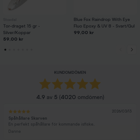
Blue Fox Raindrop With Eye
Stoxdal
Tor-draget 15 gr -
Fluo Epoxy & UV 8 - Svart/Gul
Pris
Silver/Koppar
99,00 kr
Pris
59,00 kr
KUNDOMDÖMEN
4.9
av
5
(
4020
omdömen)
2026/03/13
Spåhållare Skarven
En perfekt spåhållare för kommande isfiske.
Danne