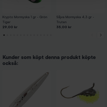
Krypto Mormyska 1 gr - Grön
Såjva Mormyska 4,3 gr -
Tiger
Truten
Pris
Pris
29,00 kr
35,00 kr
Kunder som köpt denna produkt köpte
också: