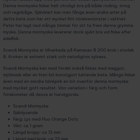
Denna mormyska fiskar helt otroligt bra på både röding, öring
och regnbåge. Självklart kan man fånga även andra arter på
detta bete som har ett mycket fint rörelsemönster i vattnet.
Peter har lagt ned många timmar för att ta fram denna grymma
myska. Denna mormyska levererar dock sjukt bra vid fiske efter
ädelfisk.
Scandi Mormyska är tillverkade på Kamasan B 200 krok i storlek
8. Kroken är extremt stark och naturligtvis sylvass.
Scandi Mormyska kan med fördel också fiskas med maggot,
mjölmask eller en liten bit konstgjort luktande bete. Många fiskar
även med en mindre blinkpirk en bit ovanför denna mormyska
med mycket gott resultat. Viss variation i färg och form
förekommer då dessa är handgjorda.
Scandi Mormyska
Självlysande
Färg: Lys med Fluo Orange Dots
Vikt: ca 1 gram
Längd kropp: ca 13 mm
Längd med krok: ca 23 mm