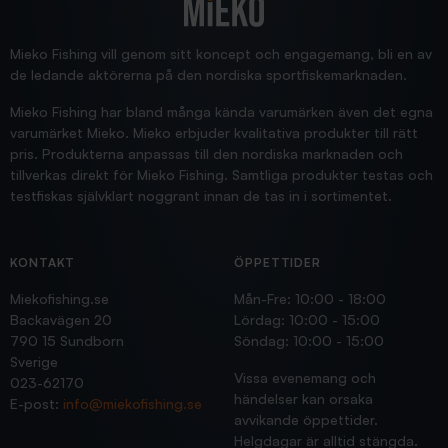
Blänke
Supersnabb leverans!
Jensa
Mieko Fishing vill genom sitt koncept och engagemang, bli en av
de ledande aktörerna på den nordiska sportfiskemarknaden.
Mieko Fishing har bland många kända varumärken även det egna
varumärket Mieko. Mieko erbjuder kvalitativa produkter till rätt
pris. Produkterna anpassas till den nordiska marknaden och
tillverkas direkt för Mieko Fishing. Samtliga produkter testas och
testfiskas självklart noggrant innan de tas in i sortimentet.
KONTAKT
ÖPPETTIDER
Miekofishing.se
Mån-Fre: 10:00 - 18:00
Backavägen 20
Lördag: 10:00 - 15:00
790 15 Sundborn
Söndag: 10:00 - 15:00
Sverige
Vissa evenemang och
023-62170
händelser kan orsaka
E-post:
info@miekofishing.se
avvikande öppettider.
Helgdagar är alltid stängda.