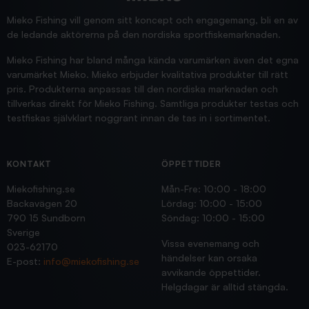
Supersnabb leverans!
Jensa
Mieko Fishing vill genom sitt koncept och engagemang, bli en av
de ledande aktörerna på den nordiska sportfiskemarknaden.
Mieko Fishing har bland många kända varumärken även det egna
varumärket Mieko. Mieko erbjuder kvalitativa produkter till rätt
pris. Produkterna anpassas till den nordiska marknaden och
tillverkas direkt för Mieko Fishing. Samtliga produkter testas och
testfiskas självklart noggrant innan de tas in i sortimentet.
KONTAKT
ÖPPETTIDER
Miekofishing.se
Mån-Fre: 10:00 - 18:00
Backavägen 20
Lördag: 10:00 - 15:00
790 15 Sundborn
Söndag: 10:00 - 15:00
Sverige
Vissa evenemang och
023-62170
händelser kan orsaka
E-post:
info@miekofishing.se
avvikande öppettider.
Helgdagar är alltid stängda.