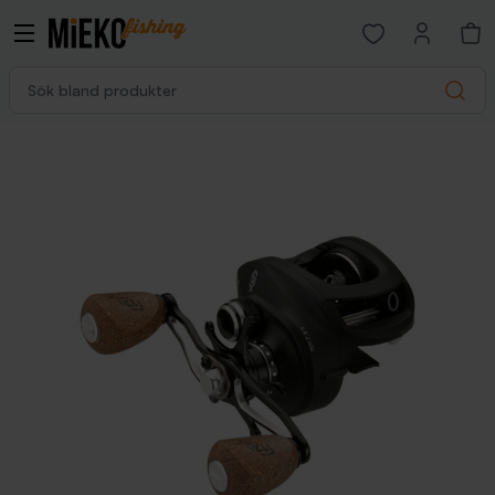
Open favorites p
Sök bland produkter
Search