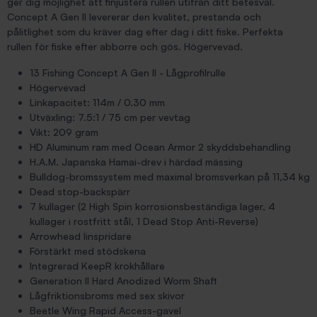
ger dig möjlighet att finjustera rullen utifrån ditt betesval.
Concept A Gen II levererar den kvalitet, prestanda och
pålitlighet som du kräver dag efter dag i ditt fiske. Perfekta
rullen för fiske efter abborre och gös. Högervevad.
13 Fishing Concept A Gen II - Lågprofilrulle
Högervevad
Linkapacitet: 114m / 0.30 mm
Utväxling: 7.5:1 / 75 cm per vevtag
Vikt: 209 gram
HD Aluminum ram med Ocean Armor 2 skyddsbehandling
H.A.M. Japanska Hamai-drev i härdad mässing
Bulldog-bromssystem med maximal bromsverkan på 11,34 kg
Dead stop-backspärr
7 kullager (2 High Spin korrosionsbeständiga lager, 4
kullager i rostfritt stål, 1 Dead Stop Anti-Reverse)
Arrowhead linspridare
Förstärkt med stödskena
Integrerad KeepR krokhållare
Generation II Hard Anodized Worm Shaft
Lågfriktionsbroms med sex skivor
Beetle Wing Rapid Access-gavel