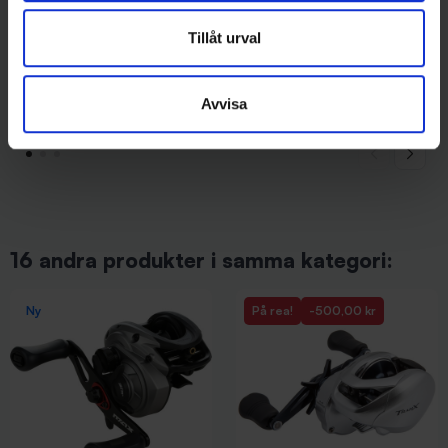
Tillåt urval
Rapala
13 Fishing
Rapala Super Shadow Rap 16
13 Fishing Concept Z Slide BC
Avvisa
cm - Blue Ghost
6.8:1 RH
169 kr
3 199 kr
16 andra produkter i samma kategori:
Ny
På rea!
-500,00 kr