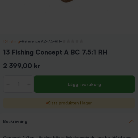
13 Fishing
•
Reference A2-7.5-RH
•
Inga recensioner
13 Fishing Concept A BC 7.5:1 RH
2 399,00 kr
Inkl. moms
Antal
-
+
Lägg i varukorg
Sista produkten i lager
Beskrivning
Concept A Gen II är den bästa fiskekompis du kan ha. Hård som