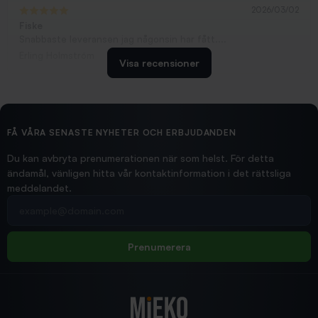
2026/03/02
Fiske
Snabbaste leveransen jag någonsin har fått....
Erling Holmström
Visa recensioner
2026/02/19
Ollonskott 6mm
Hittade exakt vad jag behövde. Snabb och bra...
FÅ VÅRA SENASTE NYHETER OCH ERBJUDANDEN
Ann-Louise
Du kan avbryta prenumerationen när som helst. För detta
ändamål, vänligen hitta vår kontaktinformation i det rättsliga
meddelandet.
2026/02/19
Din e-postadress
pimpelspön
Allt bara bra och snabb leverans
Rolf
Prenumerera
2025/12/16
Blänke