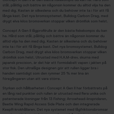
stål, pålitlig och bättre än någonsin kommer du alltid vilja ha den
med dig. Kasten är silkeslena och du behöver inte ta i för att få
långa kast. Det nya bromssystemet, Bulldog Carbon Drag, med
drygt elva kilos bromsverkan stoppar vilken drömfisk som helst.
Concept A Gen II lågprofilrulle är den bästa fiskekompis du kan
ha. Hård som stål, pålitlig och bättre än någonsin kommer du
alltid vilja ha den med dig. Kasten är silkeslena och du behöver
inte ta i för att få långa kast. Det nya bromssystemet, Bulldog
Carbon Drag, med drygt elva kilos bromsverkan stoppar vilken
drömfisk som helst. Utrustad med H.A.M-drev, skurna med
japansk precision, är det här ett formidabelt vapen i jakten på
stor fisk. Den ultralåga designen gör att rullen ligger bra i
handen samtidigt som den rymmer 25 % mer lina än
föregångaren utan att vara större.
Styrkan och hållbarheten i Concept A Gen II har förbättrats på
en lång rad punkter och rullen är utrustad med flera unika och
patenterade lösningar från 13 Fishing; Arrowhead-linspridaren,
Beetle Wing Rapid Access Side Plate och den integrerade
KeepR-krokhållaren. Det nya systemet med lågfriktionsbromsar