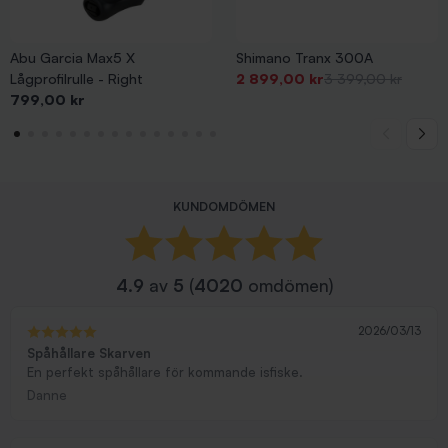
Abu Garcia Max5 X
Shimano Tranx 300A
Pris
-500,00 kr
Pris
Lågprofilrulle - Right
2 899,00 kr
3 399,00 kr
Pris
799,00 kr
KUNDOMDÖMEN
4.9
av
5
(
4020
omdömen)
2026/03/13
Spåhållare Skarven
En perfekt spåhållare för kommande isfiske.
Danne