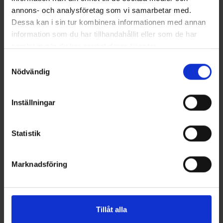
annons- och analysföretag som vi samarbetar med.
Dessa kan i sin tur kombinera informationen med annan
information som du har tillhandahållit eller som de har
13 Fishing
Daiwa
13 Fishing Concept Z Slide BC
Daiwa 18 Tatula 200H -
samlat in när du har använt deras tjänster.
6.8:1 LH
Högervevad lågprofilrulle
Samtyckesval
-30%
3 199 kr
1 399 kr
1 999 kr
Nödvändig
Inställningar
Andra gillade även
Statistik
Marknadsföring
Tillåt alla