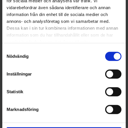
för sociala medier och analysera vår trafik. Vi
vidarebefordrar även sådana identifierare och annan
information från din enhet till de sociala medier och
annons- och analysföretag som vi samarbetar med.
Dessa kan i sin tur kombinera informationen med annan
information som du har tillhandahållit eller som de har
samlat in när du har använt deras tjänster.
Samtyckesval
Kinetic
Okuma
Nödvändig
Kinetic Depth Diver 300g -
Okuma Magda Linecounter
Green/Yellow
30DT
59 kr
799 kr
Inställningar
Statistik
16 andra produkter i samma kategori:
Marknadsföring
Ny