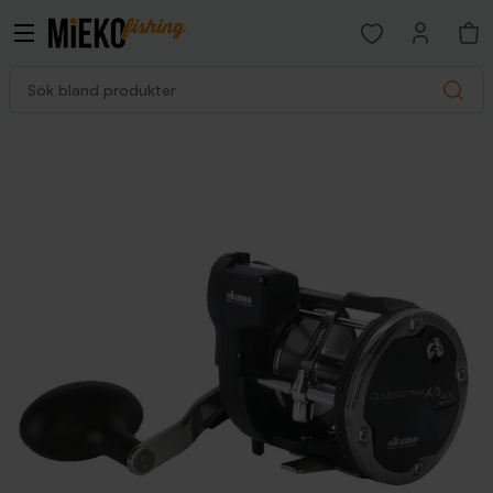
Open favorites p
Sök bland produkter
Search