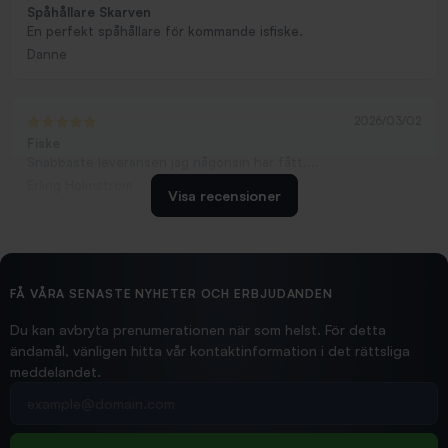
Spåhållare Skarven
En perfekt spåhållare för kommande isfiske.
Danne
2026/03/02
Fiske
Snabbaste leveransen jag någonsin har fått....
Erling Holmström
Visa recensioner
2026/02/19
Ollonskott 6mm
Hittade exakt vad jag behövde. Snabb och bra...
FÅ VÅRA SENASTE NYHETER OCH ERBJUDANDEN
Ann-Louise
Du kan avbryta prenumerationen när som helst. För detta
ändamål, vänligen hitta vår kontaktinformation i det rättsliga
meddelandet.
2026/02/19
Din e-postadress
pimpelspön
Allt bara bra och snabb leverans
Rolf