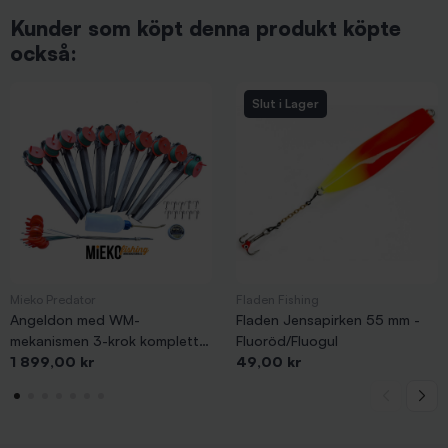
Kunder som köpt denna produkt köpte
också:
Slut i Lager
Mieko Predator
Fladen Fishing
Angeldon med WM-
Fladen Jensapirken 55 mm -
mekanismen 3-krok komplett
Fluoröd/Fluogul
Pris
Pris
sats 10-pack
1 899,00 kr
49,00 kr