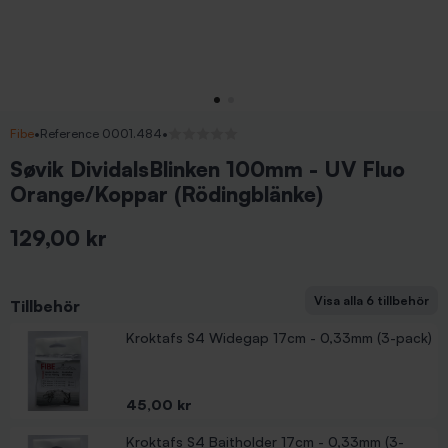
Fibe
•
Reference 0001.484
•
Inga recensioner
Søvik DividalsBlinken 100mm - UV Fluo
Orange/Koppar (Rödingblänke)
129,00 kr
Inkl. moms
Visa alla 6 tillbehör
Tillbehör
Kroktafs S4 Baitholder 12cm - 0,33mm (3-pack)
Kroktafs S4 Widegap 12cm - 0,33mm (3-pack)
FIBE Mikroblink - Röd
FIBE Mikroblink - Multi
Kroktafs S4 Widegap 17cm - 0,33mm (3-pack)
Pris
Pris
Pris
Pris
45,00 kr
45,00 kr
39,00 kr
39,00 kr
Pris
45,00 kr
Kroktafs S4 Baitholder 17cm - 0,33mm (3-