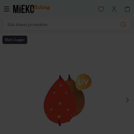
Open favorites p
Sök bland produkter
Search
Slut i Lager