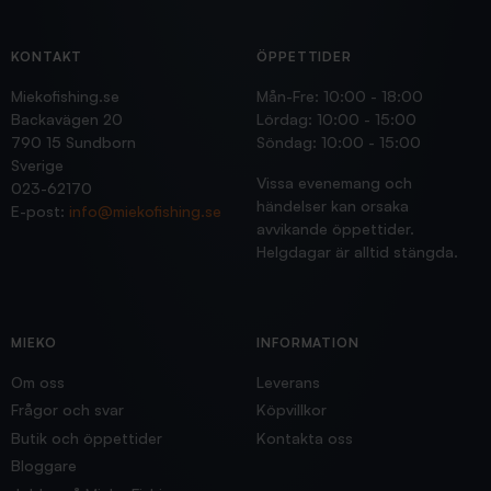
KONTAKT
ÖPPETTIDER
Miekofishing.se
Mån-Fre: 10:00 - 18:00
Backavägen 20
Lördag: 10:00 - 15:00
790 15 Sundborn
Söndag: 10:00 - 15:00
Sverige
Vissa evenemang och
023-62170
händelser kan orsaka
E-post:
info@miekofishing.se
avvikande öppettider.
Helgdagar är alltid stängda.
MIEKO
INFORMATION
Om oss
Leverans
Frågor och svar
Köpvillkor
Butik och öppettider
Kontakta oss
Bloggare