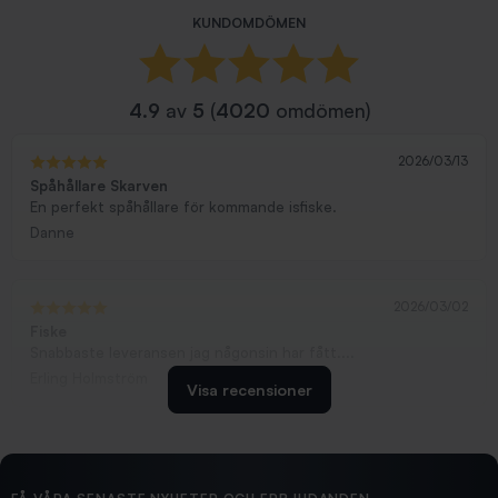
KUNDOMDÖMEN
4.9
av
5
(
4020
omdömen)
2026/03/13
Spåhållare Skarven
En perfekt spåhållare för kommande isfiske.
Danne
2026/03/02
Fiske
Snabbaste leveransen jag någonsin har fått....
Erling Holmström
Visa recensioner
2026/02/19
Ollonskott 6mm