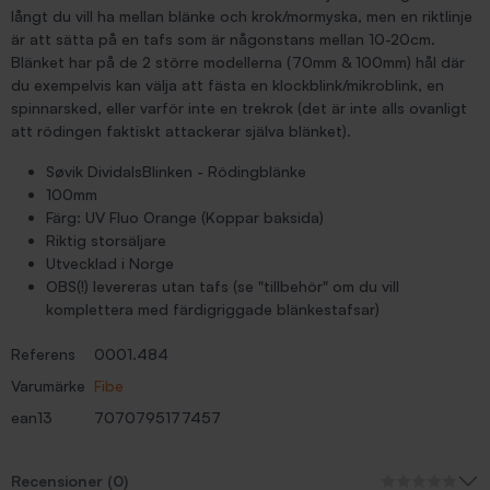
långt du vill ha mellan blänke och krok/mormyska, men en riktlinje
är att sätta på en tafs som är någonstans mellan 10-20cm.
Blänket har på de 2 större modellerna (70mm & 100mm) hål där
du exempelvis kan välja att fästa en klockblink/mikroblink, en
spinnarsked, eller varför inte en trekrok (det är inte alls ovanligt
att rödingen faktiskt attackerar själva blänket).
Søvik DividalsBlinken - Rödingblänke
100mm
Färg: UV Fluo Orange (Koppar baksida)
Riktig storsäljare
Utvecklad i Norge
OBS(!) levereras utan tafs (se "tillbehör" om du vill
komplettera med färdigriggade blänkestafsar)
Referens
0001.484
Varumärke
Fibe
ean13
7070795177457
Recensioner (0)