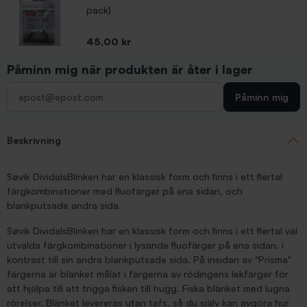
pack)
Pris
45,00 kr
Påminn mig när produkten är åter i lager
Påminn mig
Beskrivning
Søvik DividalsBlinken har en klassisk form och finns i ett flertal
färgkombinationer med fluofärger på ena sidan, och
blankputsade andra sida.
Søvik DividalsBlinken har en klassisk form och finns i ett flertal väl
utvalda färgkombinationer i lysande fluofärger på ena sidan, i
kontrast till sin andra blankputsade sida. På insidan av "Prisma"
färgerna är blänket målat i färgerna av rödingens lekfärger för
att hjälpa till att trigga fisken till hugg. Fiska blänket med lugna
rörelser. Blänket levereras utan tafs, så du själv kan avgöra hur