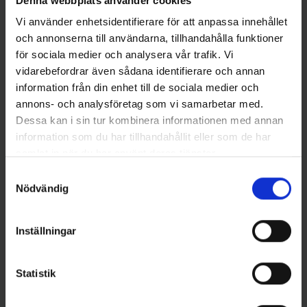
Denna webbplats använder cookies
Vi använder enhetsidentifierare för att anpassa innehållet
och annonserna till användarna, tillhandahålla funktioner
Andra gillade även
för sociala medier och analysera vår trafik. Vi
vidarebefordrar även sådana identifierare och annan
information från din enhet till de sociala medier och
annons- och analysföretag som vi samarbetar med.
Dessa kan i sin tur kombinera informationen med annan
information som du har tillhandahållit eller som de har
samlat in när du har använt deras tjänster.
Samtyckesval
Nödvändig
Fibe
Søvik DividalsBlinken 70mm -
Ollonskott till WM-mekanismen
Inställningar
UV Fluo Gul/Guld
215 kr
(Rödingblänke)
99 kr
Statistik