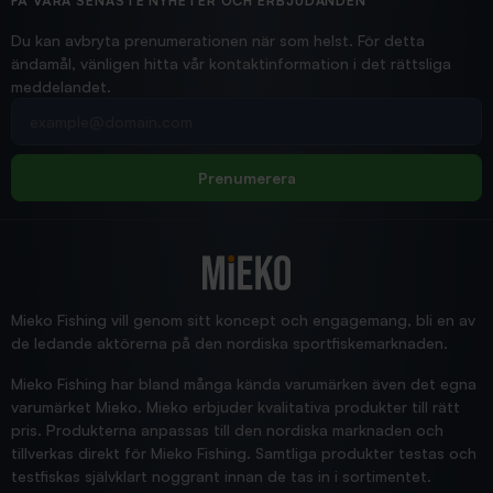
Hittade exakt vad jag behövde. Snabb och bra...
FÅ VÅRA SENASTE NYHETER OCH ERBJUDANDEN
Ann-Louise
Du kan avbryta prenumerationen när som helst. För detta
ändamål, vänligen hitta vår kontaktinformation i det rättsliga
meddelandet.
2026/02/19
Din e-postadress
pimpelspön
Allt bara bra och snabb leverans
Rolf
Prenumerera
2025/12/16
Blänke
Supersnabb leverans!
Jensa
Mieko Fishing vill genom sitt koncept och engagemang, bli en av
de ledande aktörerna på den nordiska sportfiskemarknaden.
Mieko Fishing har bland många kända varumärken även det egna
varumärket Mieko. Mieko erbjuder kvalitativa produkter till rätt
pris. Produkterna anpassas till den nordiska marknaden och
tillverkas direkt för Mieko Fishing. Samtliga produkter testas och
testfiskas självklart noggrant innan de tas in i sortimentet.