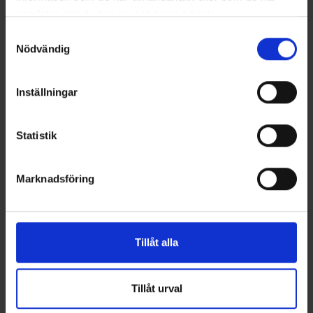
samlat in när du har använt deras tjänster.
Samtyckesval
Nödvändig
Andra gillade även
Inställningar
Statistik
Marknadsföring
Tillåt alla
VMC
Stoxdal
Tungsten Fly Jig 1,8 g - MS (2-
Alpina Blinken - Koppar Flash
pack) strl.10
119 kr
Tillåt urval
79 kr