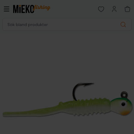
Open favorites p
Sök bland produkter
Search