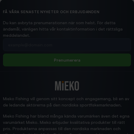
Ollonskott 6mm
Hittade exakt vad jag behövde. Snabb och bra...
FÅ VÅRA SENASTE NYHETER OCH ERBJUDANDEN
Ann-Louise
Du kan avbryta prenumerationen när som helst. För detta
ändamål, vänligen hitta vår kontaktinformation i det rättsliga
meddelandet.
2026/02/19
Din e-postadress
pimpelspön
Allt bara bra och snabb leverans
Rolf
Prenumerera
2025/12/16
Blänke
Supersnabb leverans!
Jensa
Mieko Fishing vill genom sitt koncept och engagemang, bli en av
de ledande aktörerna på den nordiska sportfiskemarknaden.
Mieko Fishing har bland många kända varumärken även det egna
varumärket Mieko. Mieko erbjuder kvalitativa produkter till rätt
pris. Produkterna anpassas till den nordiska marknaden och