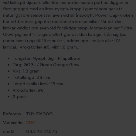
vid fiske på djupare eller lite mer strömmande partier. Jiggen är
färdigriggad med en liten nymph-kropp i gummi som ger ett
naturligt rörelsemönster även vid små spölyft. Power Gap-kroken
har ett bredare gap än traditionella krokar vilket för att den
krokar väldigt bra även vid försiktiga napp. Mormyskan har "Ultra
Glow-pigment" i färgen, vilket gör att den kan ge ifrån sig ljus
under isen i upp till 15 minuter (Laddas upp i solljus eller UV-
lampa). Krokstorlek #8, vikt 1,8 gram.
Tungsten Nymph Jig - Pimpelbete
Färg: GOGL / Green Orange Glow
Vikt: 1,8 gram
Totallängd: 38 mm
Längd skalle+krok: 18 mm
Krokstorlek: #8
2-pack
Referens
TNYJ116GOGL
Varumärke
VMC
ean13
043193124573