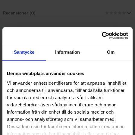
Recensioner (0)
Liknande produkter
Samtycke
Information
Om
Denna webbplats använder cookies
Vi använder enhetsidentifierare för att anpassa innehållet
och annonserna till användarna, tillhandahålla funktioner
för sociala medier och analysera vår trafik. Vi
vidarebefordrar även sådana identifierare och annan
information från din enhet till de sociala medier och
Jemtlands Fiskeverkstad
Jemtlands Fiskeverkstad
Twisted Tail - Fluo Red (Färg 1)
Twisted Tail - Svart Glitter
annons- och analysföretag som vi samarbetar med.
69 kr
(färg 2)
Dessa kan i sin tur kombinera informationen med annan
69 kr
information som du har tillhandahållit eller som de har