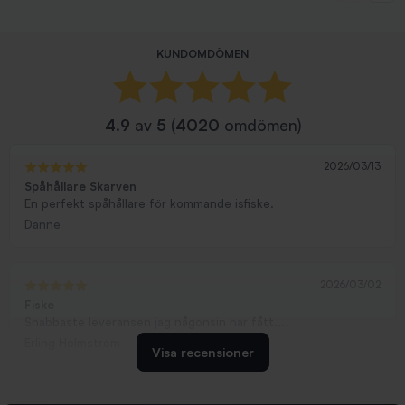
KUNDOMDÖMEN
4.9
av
5
(
4020
omdömen)
2026/03/13
Spåhållare Skarven
En perfekt spåhållare för kommande isfiske.
Danne
2026/03/02
Fiske
Snabbaste leveransen jag någonsin har fått....
Erling Holmström
Visa recensioner
2026/02/19