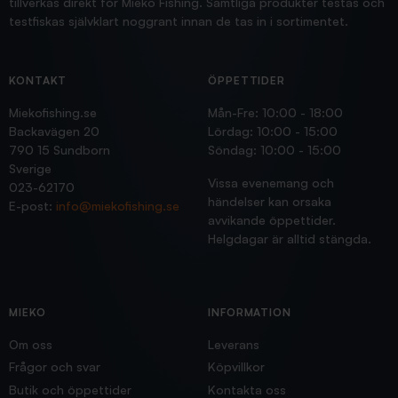
tillverkas direkt för Mieko Fishing. Samtliga produkter testas och
testfiskas självklart noggrant innan de tas in i sortimentet.
KONTAKT
ÖPPETTIDER
Miekofishing.se
Mån-Fre: 10:00 - 18:00
Backavägen 20
Lördag: 10:00 - 15:00
790 15 Sundborn
Söndag: 10:00 - 15:00
Sverige
Vissa evenemang och
023-62170
händelser kan orsaka
E-post:
info@miekofishing.se
avvikande öppettider.
Helgdagar är alltid stängda.
MIEKO
INFORMATION
Om oss
Leverans
Frågor och svar
Köpvillkor
Butik och öppettider
Kontakta oss