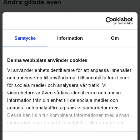
Andra gillade även
Samtycke
Information
Om
Denna webbplats använder cookies
Vi använder enhetsidentifierare för att anpassa innehållet
och annonserna till användarna, tillhandahålla funktioner
Wiggler
för sociala medier och analysera vår trafik. Vi
Landöblinken Koppar - Röd
Ollonskott till WM-mekanismen
49 kr
215 kr
vidarebefordrar även sådana identifierare och annan
information från din enhet till de sociala medier och
annons- och analysföretag som vi samarbetar med.
Dessa kan i sin tur kombinera informationen med annan
information som du har tillhandahållit eller som de har
samlat in när du har använt deras tjänster.
16 andra produkter i samma kategori:
Samtyckesval