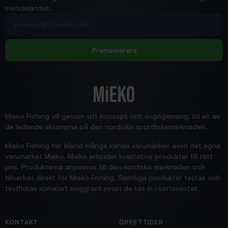
meddelandet.
2026/02/19
Din e-postadress
pimpelspön
Allt bara bra och snabb leverans
Rolf
Prenumerera
2025/12/16
Blänke
Supersnabb leverans!
Jensa
Mieko Fishing vill genom sitt koncept och engagemang, bli en av
de ledande aktörerna på den nordiska sportfiskemarknaden.
Mieko Fishing har bland många kända varumärken även det egna
varumärket Mieko. Mieko erbjuder kvalitativa produkter till rätt
pris. Produkterna anpassas till den nordiska marknaden och
tillverkas direkt för Mieko Fishing. Samtliga produkter testas och
testfiskas självklart noggrant innan de tas in i sortimentet.
KONTAKT
ÖPPETTIDER