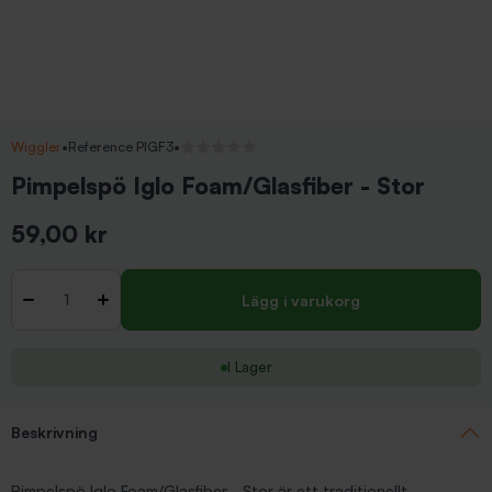
Wiggler
•
Reference PIGF3
•
Inga recensioner
Pimpelspö Iglo Foam/Glasfiber - Stor
59,00 kr
Inkl. moms
Antal
-
+
Lägg i varukorg
I Lager
Beskrivning
Pimpelspö Iglo Foam/Glasfiber - Stor är ett traditionellt