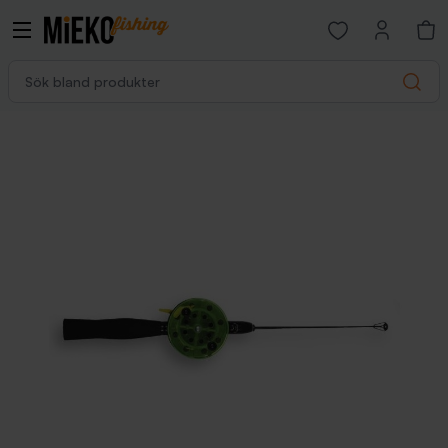
Open favorites p
Sök bland produkter
Search