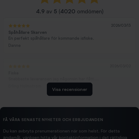
4.9
av
5
(
4020
omdömen)
2026/03/13
Spåhållare Skarven
En perfekt spåhållare för kommande isfiske.
Danne
2026/03/02
Fiske
Snabbaste leveransen jag någonsin har fått....
Erling Holmström
Visa recensioner
2026/02/19
Ollonskott 6mm
Hittade exakt vad jag behövde. Snabb och bra...
FÅ VÅRA SENASTE NYHETER OCH ERBJUDANDEN
Ann-Louise
Du kan avbryta prenumerationen när som helst. För detta
ändamål, vänligen hitta vår kontaktinformation i det rättsliga