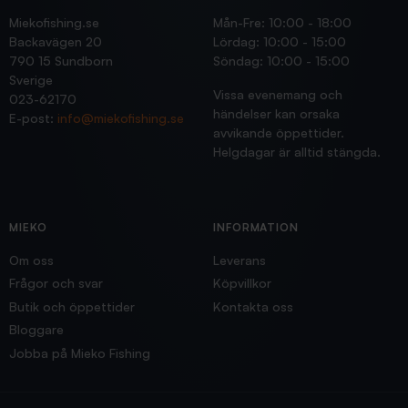
Miekofishing.se
Mån-Fre: 10:00 - 18:00
Backavägen 20
Lördag: 10:00 - 15:00
790 15 Sundborn
Söndag: 10:00 - 15:00
Sverige
Vissa evenemang och
023-62170
händelser kan orsaka
E-post:
info@miekofishing.se
avvikande öppettider.
Helgdagar är alltid stängda.
MIEKO
INFORMATION
Om oss
Leverans
Frågor och svar
Köpvillkor
Butik och öppettider
Kontakta oss
Bloggare
Jobba på Mieko Fishing