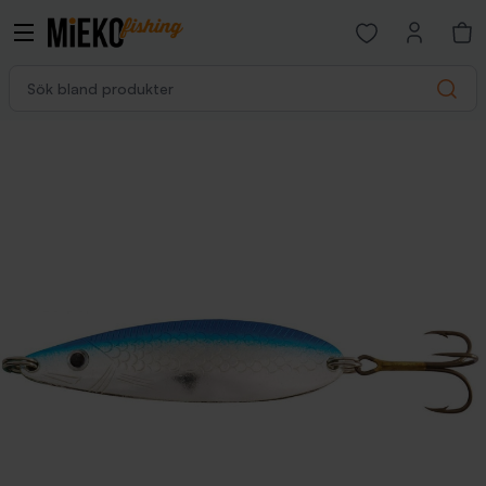
Open favorites p
Sök bland produkter
Search