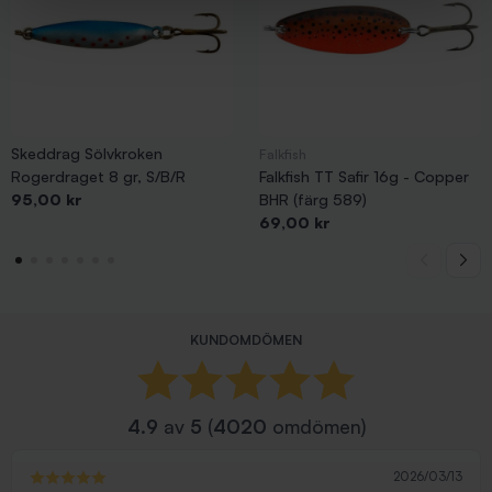
Skeddrag Sölvkroken
Falkfish
Rogerdraget 8 gr, S/B/R
Falkfish TT Safir 16g - Copper
Pris
95,00 kr
BHR (färg 589)
Pris
69,00 kr
KUNDOMDÖMEN
4.9
av
5
(
4020
omdömen)
2026/03/13