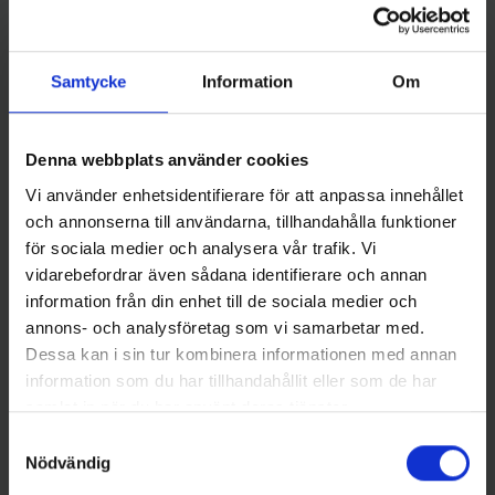
Samtycke
Information
Om
Denna webbplats använder cookies
Sølvkroken
Sølvkroken
Vi använder enhetsidentifierare för att anpassa innehållet
Laxdrag Sölvkroken Storlaksen
Skeddrag Sölvkroken
45 gr, Koppar/Röd
Salamander Allround 16 g, R/C
och annonserna till användarna, tillhandahålla funktioner
89 kr
89 kr
för sociala medier och analysera vår trafik. Vi
vidarebefordrar även sådana identifierare och annan
information från din enhet till de sociala medier och
annons- och analysföretag som vi samarbetar med.
Dessa kan i sin tur kombinera informationen med annan
information som du har tillhandahållit eller som de har
16 andra produkter i samma kategori:
samlat in när du har använt deras tjänster.
Samtyckesval
Ny
Nödvändig