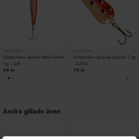
Sølvkroken
Sølvkroken
Sölvkroken Jensen Mini-Pirken
Sölvkroken Spesial Classic 7 gr
7g - C/R
- C/R/D
69 kr
79 kr
Andra gillade även