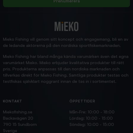
Prenumerera
2025/12/16
Blänke
Supersnabb leverans!
Jensa
Mieko Fishing vill genom sitt koncept och engagemang, bli en av
de ledande aktörerna på den nordiska sportfiskemarknaden.
Mieko Fishing har bland många kända varumärken även det egna
varumärket Mieko. Mieko erbjuder kvalitativa produkter till rätt
pris. Produkterna anpassas till den nordiska marknaden och
tillverkas direkt för Mieko Fishing. Samtliga produkter testas och
testfiskas självklart noggrant innan de tas in i sortimentet.
KONTAKT
ÖPPETTIDER
Miekofishing.se
Mån-Fre: 10:00 - 18:00
Backavägen 20
Lördag: 10:00 - 15:00
790 15 Sundborn
Söndag: 10:00 - 15:00
Sverige