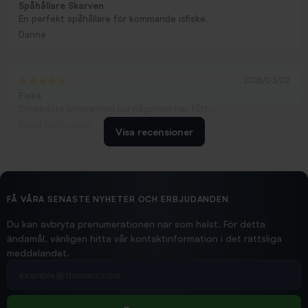
Spåhållare Skarven
En perfekt spåhållare för kommande isfiske.
Danne
2026/03/02
Fiske
Snabbaste leveransen jag någonsin har fått....
Erling Holmström
Visa recensioner
2026/02/19
Ollonskott 6mm
Hittade exakt vad jag behövde. Snabb och bra...
FÅ VÅRA SENASTE NYHETER OCH ERBJUDANDEN
Ann-Louise
Du kan avbryta prenumerationen när som helst. För detta
ändamål, vänligen hitta vår kontaktinformation i det rättsliga
meddelandet.
2026/02/19
Din e-postadress
pimpelspön
Allt bara bra och snabb leverans
Rolf