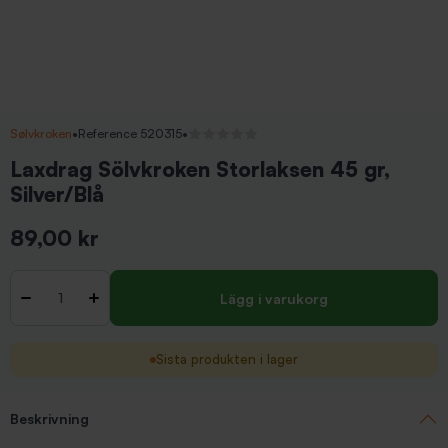
Sølvkroken
•
Reference 520315
•
Inga recensioner
Laxdrag Sölvkroken Storlaksen 45 gr,
Silver/Blå
89,00 kr
Inkl. moms
Antal
-
+
Lägg i varukorg
Sista produkten i lager
Beskrivning