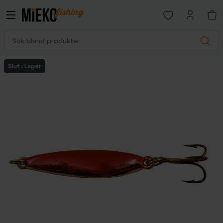
Open favorites p
Sök bland produkter
Search
Slut i Lager