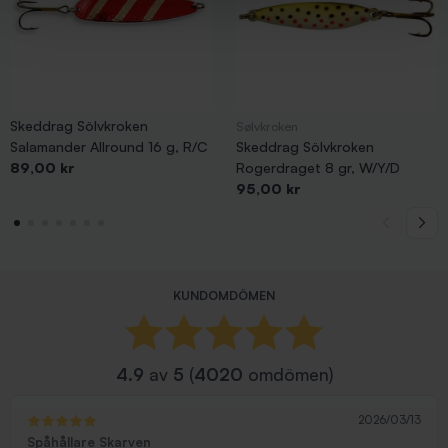
Skeddrag Sölvkroken
Sølvkroken
Salamander Allround 16 g, R/C
Skeddrag Sölvkroken
Pris
89,00 kr
Rogerdraget 8 gr, W/Y/D
Pris
95,00 kr
KUNDOMDÖMEN
4.9
av
5
(
4020
omdömen)
2026/03/13
Spåhållare Skarven