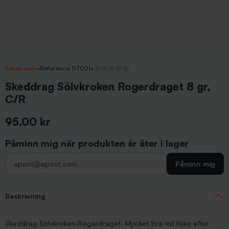
Sølvkroken
•
Reference 117021
•
Inga recensioner
Skeddrag Sölvkroken Rogerdraget 8 gr,
C/R
95,00 kr
Inkl. moms
Påminn mig när produkten är åter i lager
Påminn mig
Beskrivning
Skeddrag Sölvkroken Rogerdraget. Mycket bra vid fiske efter