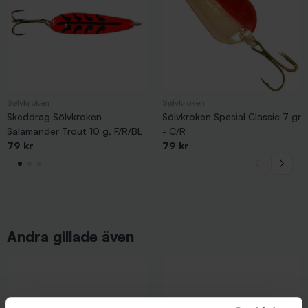
Sølvkroken
Sølvkroken
Skeddrag Sölvkroken
Sölvkroken Spesial Classic 7 gr
Salamander Trout 10 g, F/R/BL
- C/R
79 kr
79 kr
Andra gillade även