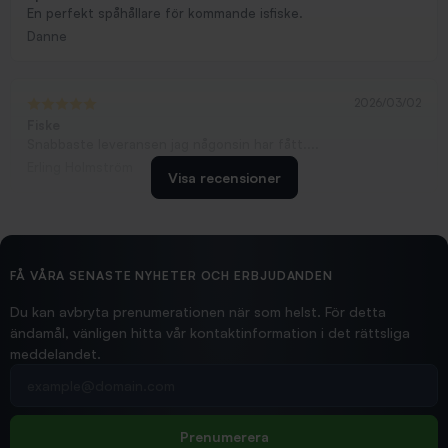
En perfekt spåhållare för kommande isfiske.
Danne
2026/03/02
Fiske
Snabbaste leveransen jag någonsin har fått....
Erling Holmström
Visa recensioner
2026/02/19
Ollonskott 6mm
Hittade exakt vad jag behövde. Snabb och bra...
FÅ VÅRA SENASTE NYHETER OCH ERBJUDANDEN
Ann-Louise
Du kan avbryta prenumerationen när som helst. För detta
ändamål, vänligen hitta vår kontaktinformation i det rättsliga
meddelandet.
2026/02/19
Din e-postadress
pimpelspön
Allt bara bra och snabb leverans
Rolf
Prenumerera