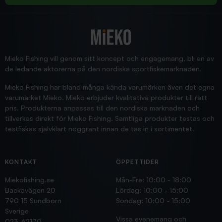
2025/12/16
Blänke
Supersnabb leverans!
Jensa
Mieko Fishing vill genom sitt koncept och engagemang, bli en av
de ledande aktörerna på den nordiska sportfiskemarknaden.
Mieko Fishing har bland många kända varumärken även det egna
varumärket Mieko. Mieko erbjuder kvalitativa produkter till rätt
pris. Produkterna anpassas till den nordiska marknaden och
tillverkas direkt för Mieko Fishing. Samtliga produkter testas och
testfiskas självklart noggrant innan de tas in i sortimentet.
KONTAKT
ÖPPETTIDER
Miekofishing.se
Mån-Fre: 10:00 - 18:00
Backavägen 20
Lördag: 10:00 - 15:00
790 15 Sundborn
Söndag: 10:00 - 15:00
Sverige
Vissa evenemang och
023-62170