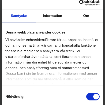
Samtycke
Information
Om
Denna webbplats använder cookies
Sølvkroken
Sølvkroken
Skeddrag Sölvkroken
Skeddrag Sölvkroken
Vi använder enhetsidentifierare för att anpassa innehållet
Rogerdraget 8 gr, BL/Y
Salamander Allround 16 g, S/D
och annonserna till användarna, tillhandahålla funktioner
95 kr
89 kr
för sociala medier och analysera vår trafik. Vi
vidarebefordrar även sådana identifierare och annan
information från din enhet till de sociala medier och
annons- och analysföretag som vi samarbetar med.
Dessa kan i sin tur kombinera informationen med annan
16 andra produkter i samma kategori:
information som du har tillhandahållit eller som de har
samlat in när du har använt deras tjänster.
Ny
Samtyckesval
Nödvändig