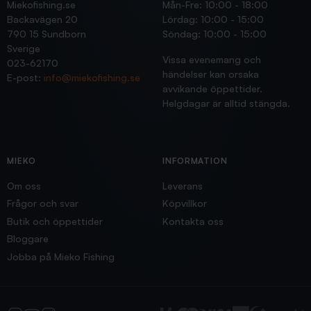
Miekofishing.se
Mån-Fre: 10:00 - 18:00
Backavägen 20
Lördag: 10:00 - 15:00
790 15 Sundborn
Söndag: 10:00 - 15:00
Sverige
Vissa evenemang och
023-62170
händelser kan orsaka
E-post:
info@miekofishing.se
avvikande öppettider.
Helgdagar är alltid stängda.
MIEKO
INFORMATION
Om oss
Leverans
Frågor och svar
Köpvillkor
Butik och öppettider
Kontakta oss
Bloggare
Jobba på Mieko Fishing