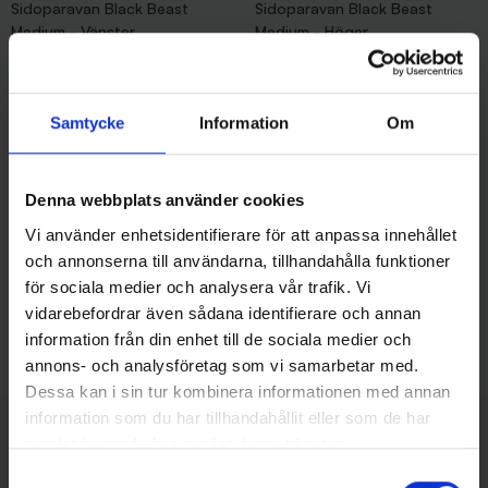
Sidoparavan Black Beast
Sidoparavan Black Beast
Medium - Vänster
Medium - Höger
Pris
Pris
349,00 kr
349,00 kr
Slut i Lager
Samtycke
Information
Om
Denna webbplats använder cookies
Vi använder enhetsidentifierare för att anpassa innehållet
och annonserna till användarna, tillhandahålla funktioner
för sociala medier och analysera vår trafik. Vi
vidarebefordrar även sådana identifierare och annan
LMP
LMP
information från din enhet till de sociala medier och
LMP Spöhållare Blå
LMP Spöhållare Silver
annons- och analysföretag som vi samarbetar med.
Pris
Pris
299,00 kr
299,00 kr
Dessa kan i sin tur kombinera informationen med annan
Visar 1-6 av 6 objekt
information som du har tillhandahållit eller som de har
KUNDOMDÖMEN
samlat in när du har använt deras tjänster.
Samtyckesval