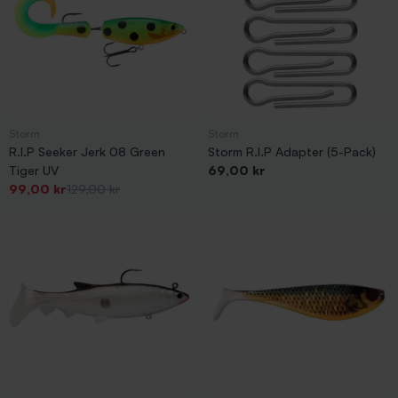
Storm
Storm
R.I.P Seeker Jerk 08 Green
Storm R.I.P Adapter (5-Pack)
Pris
Tiger UV
69,00 kr
Pris
-30,00 kr
Pris
99,00 kr
129,00 kr