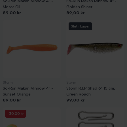
So-Run Makan Minnow 4" -
So-Run Makan Minnow 4" -
Motor Oil
Golden Shiner
Pris
Pris
89,00 kr
89,00 kr
Slut i Lager
Storm
Storm
So-Run Makan Minnow 4" -
Storm R.I.P Shad 6" 15 cm,
Sunset Orange
Green Roach
Pris
Pris
89,00 kr
99,00 kr
-30,00 kr