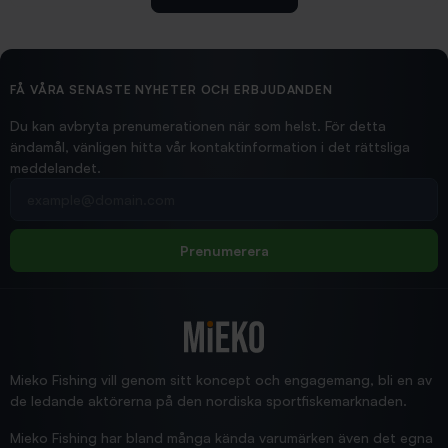
2026/02/19
Ollonskott 6mm
Hittade exakt vad jag behövde. Snabb och bra...
FÅ VÅRA SENASTE NYHETER OCH ERBJUDANDEN
Ann-Louise
Du kan avbryta prenumerationen när som helst. För detta
ändamål, vänligen hitta vår kontaktinformation i det rättsliga
meddelandet.
2026/02/19
Din e-postadress
pimpelspön
Allt bara bra och snabb leverans
Rolf
Prenumerera
2025/12/16
Blänke
Supersnabb leverans!
Jensa
Mieko Fishing vill genom sitt koncept och engagemang, bli en av
de ledande aktörerna på den nordiska sportfiskemarknaden.
Mieko Fishing har bland många kända varumärken även det egna