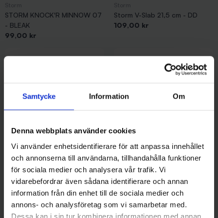
Storm
Storm
STORM KNOCK'R MINNOW 07
Storm V-Slab 21,5 cm - DD
Pris
- BLEAK
109,00 kr
Pris
99,00 kr
Samtycke
Information
Om
Denna webbplats använder cookies
Vi använder enhetsidentifierare för att anpassa innehållet
Storm
Storm
och annonserna till användarna, tillhandahålla funktioner
Storm V-Slab 21,5 cm -
Storm V-Slab 21,5 cm - FTGPK
för sociala medier och analysera vår trafik. Vi
Pris
FROACH
109,00 kr
vidarebefordrar även sådana identifierare och annan
Pris
109,00 kr
information från din enhet till de sociala medier och
annons- och analysföretag som vi samarbetar med.
Dessa kan i sin tur kombinera informationen med annan