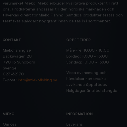
varumärket Mieko. Mieko erbjuder kvalitativa produkter till rätt
pris. Produkterna anpassas till den nordiska marknaden och
tillverkas direkt för Mieko Fishing. Samtliga produkter testas och
testfiskas självklart noggrant innan de tas in i sortimentet.
KONTAKT
ÖPPETTIDER
Miekofishing.se
Mån-Fre: 10:00 - 18:00
Backavägen 20
Lördag: 10:00 - 15:00
790 15 Sundborn
Söndag: 10:00 - 15:00
Sverige
Vissa evenemang och
023-62170
händelser kan orsaka
E-post:
info@miekofishing.se
avvikande öppettider.
Helgdagar är alltid stängda.
MIEKO
INFORMATION
Om oss
Leverans