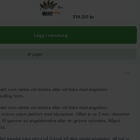
Pris
319,00 kr
Lägg i varukorg
I Lager
fekt som sänke vid ismete eller vid fiske med angeldon.
avlång form.
fekt som sänke vid ismete eller vid fiske med angeldon.
te större volym jämfört med blysänken. Hålet är ca 2 mm i diameter
 få igenom en angeldonslina eller en grövre nylonlina. Något
té.
ller kanske bara sätta på 3-krok på dina gamla angeldon, då har vi