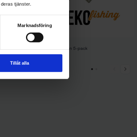
deras tjänster.
Marknadsföring
Mieko Predator
WM-mekanismen 5-pack
319 kr
Tillåt alla