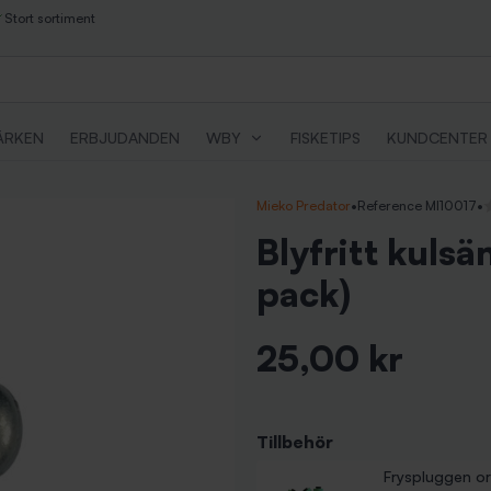
Stort sortiment
ÄRKEN
ERBJUDANDEN
WBY
FISKETIPS
KUNDCENTER
Mieko Predator
•
Reference MI10017
•
I
Blyfritt kuls
pack)
25,00 kr
Inkl. moms
Tillbehör
Angelrulle med 
Angeldonslina 
Bästa signalfjäd
Pinnar till ang
Fryspluggen or
Pris
Pris
Pris
Pris
29,00 kr
149,00 kr
189,00 kr
219,00 kr