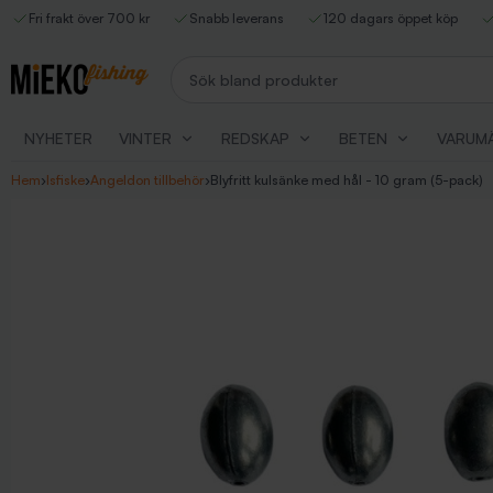
Fri frakt över 700 kr
Snabb leverans
120 dagars öppet köp
Sök bland produkter
NYHETER
VINTER
REDSKAP
BETEN
VARUM
Hem
›
Isfiske
›
Angeldon tillbehör
›
Blyfritt kulsänke med hål - 10 gram (5-pack)