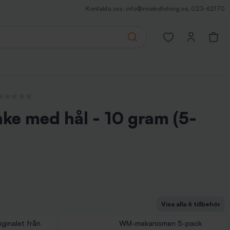
Kontakta oss:
info@miekofishing.se
,
023-62170
Search
Open favorites pa
nga recensioner
änke med hål - 10 gram (5-
Visa alla 6 tillbehör
vev, extra bred
175 m - vaxad
rarna till ismete/angelfiske, 10-pack
eldon 5-pack
iginalet från
WM-mekanismen 5-pack