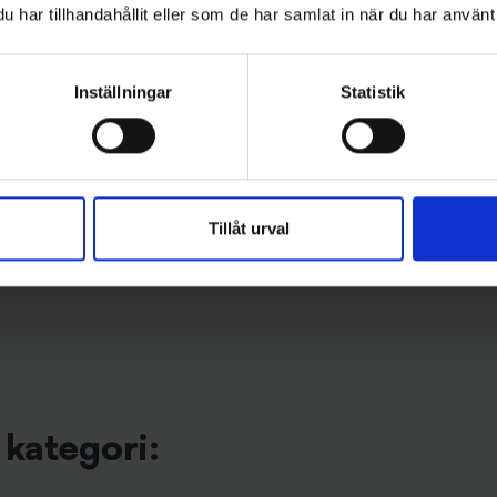
har tillhandahållit eller som de har samlat in när du har använt 
Inställningar
Statistik
e - Ismetehållare Skarven
Ollonskott till WM-mekanismen
215 kr
Tillåt urval
kategori: