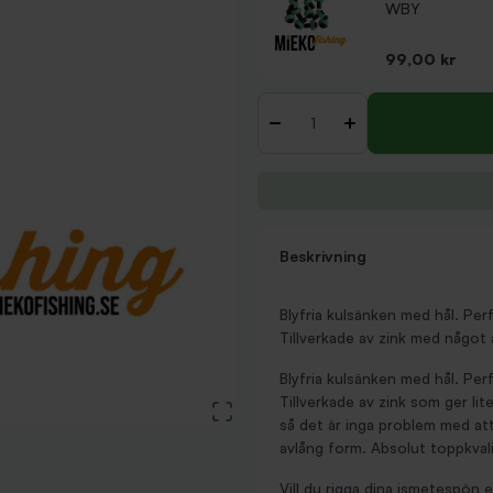
WBY
Pris
99,00 kr
Antal
-
+
Beskrivning
Blyfria kulsänken med hål. Per
Tillverkade av zink med något 
Blyfria kulsänken med hål. Per
Tillverkade av zink som ger li
View large image
så det är inga problem med att
avlång form. Absolut toppkvali
Vill du rigga dina ismetespön e