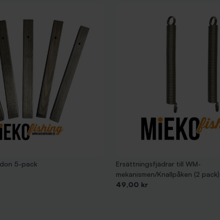
eldon 5-pack
Ersättningsfjädrar till WM-
mekanismen/Knallpåken (2 pack)
Pris
49,00 kr