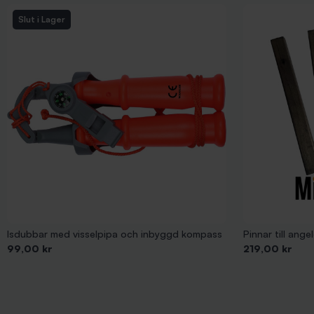
Slut i Lager
Isdubbar med visselpipa och inbyggd kompass
Pinnar till ang
Pris
Pris
99,00 kr
219,00 kr