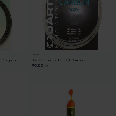
Darts
,3 kg - 5 m
Darts Fluorocarbon 0,80 mm - 5 m
Pris
99,00 kr