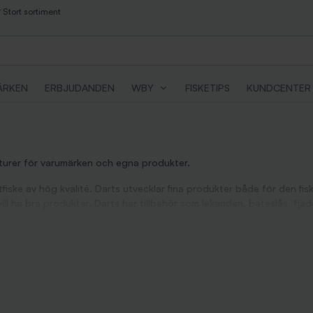
Stort sortiment
ÄRKEN
ERBJUDANDEN
WBY
FISKETIPS
KUNDCENTER
nturer för varumärken och egna produkter.
fiske av hög kvalité. Darts utvecklar fina produkter både för den f
 vill ha bra produkter. Darts har tillbehör som lekanden, beteslås, fjäd
et ger produkter som är anpassade för vårt fiske i Sverige. Många med
alité och är användarvänliga. De har gjort sig kända för sina tillbe
 jiggar, tackel för mete mm. De har även fina jiggar som är framtagna 