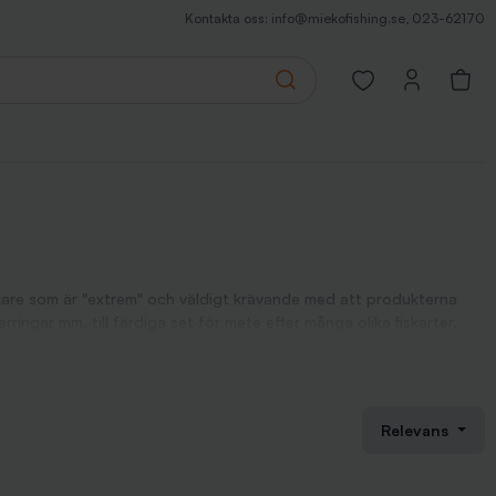
Kontakta oss:
info@miekofishing.se
,
023-62170
Search
Open favorites pa
iskare som är "extrem" och väldigt krävande med att produkterna
erringar mm. till färdiga set för mete efter många olika fiskarter.
arbetare på Darts har fiske som huvudintresse och är med i hela
hör som håller mycket hög kvalité. Det är genomtänkta produkter
Relevans
främst för fiske efter abborre.