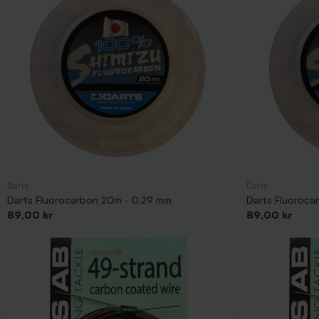
Darts
Darts
Darts Fluorocarbon 20m - 0,29 mm
Darts Fluoroca
Pris
Pris
89,00 kr
89,00 kr