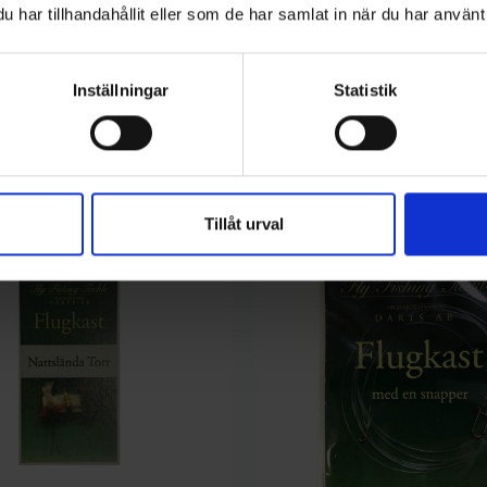
har tillhandahållit eller som de har samlat in när du har använt 
Inställningar
Statistik
Darts
ga 2 dubbelkrok
Flugkast Våtfluga 1 dubbelkrok
Pris
99,00 kr
Tillåt urval