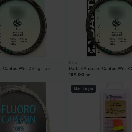
Darts
d Coated Wire 34 kg - 5 m
Darts 49-strand Coated Wire 45
Pris
189,00 kr
Slut i Lager