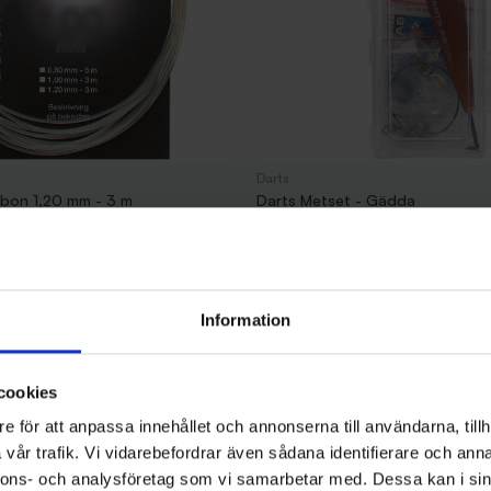
Darts
rbon 1,20 mm - 3 m
Darts Metset - Gädda
Pris
129,00 kr
Slut i Lager
Information
cookies
e för att anpassa innehållet och annonserna till användarna, tillh
vår trafik. Vi vidarebefordrar även sådana identifierare och anna
nnons- och analysföretag som vi samarbetar med. Dessa kan i sin