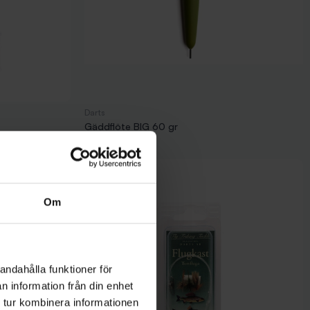
Darts
Gäddflöte BIG 60 gr
Pris
75,00 kr
Om
andahålla funktioner för
n information från din enhet
 tur kombinera informationen