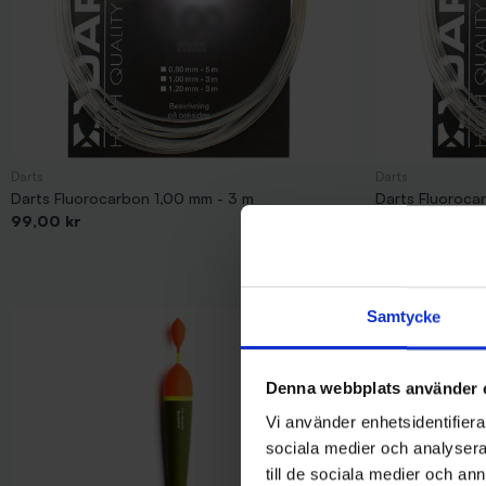
Darts
Darts
Darts Fluorocarbon 1,00 mm - 3 m
Darts Fluoroca
Pris
Pris
99,00 kr
99,00 kr
Samtycke
Denna webbplats använder 
Vi använder enhetsidentifierar
sociala medier och analysera 
till de sociala medier och a