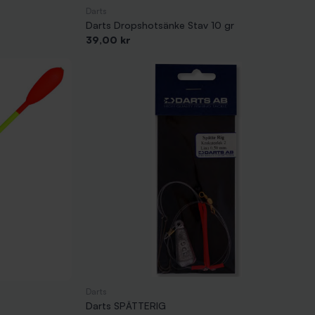
Darts
Darts Dropshotsänke Stav 10 gr
Pris
39,00 kr
Darts
Darts SPÄTTERIG