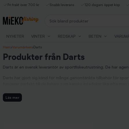
Fri frakt över 700 kr
Snabb leverans
120 dagars öppet köp
Sök bland produkter
NYHETER
VINTER
REDSKAP
BETEN
VARUM
Hem
›
Varumärken
›
Darts
Produkter från Darts
Darts är en svensk leverantör av sportfiskeutrustning. De har age
Darts har gjort sig känd för många genomtänkta tillbehör för sport
fungerar perfekt till de fiskare som kanske inte fiskar lika ofta men
Darts AB
Läs mer
Darts tillverkar produkter för fiske och har sitt säte i Sverige. D
processen av utveckling. Detta medför produkter som håller hög kv
som lekanden, beteslås, fjäderringar, shallowskruvar, olika set med
Darts Flugkast