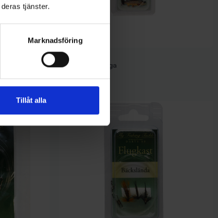
deras tjänster.
Marknadsföring
Darts
Flugkast Torrfluga
Pris
79,00 kr
Tillåt alla