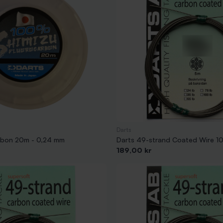
Darts
rbon 20m - 0,24 mm
Darts 49-strand Coated Wire 10
Pris
189,00 kr