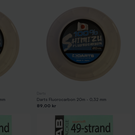
ok, streamer, torrfluga, nattslända torr, nattslända våt,
 fiske.
vävar några cm ovanför botten.
 kvalité.
Darts
 mm
Darts Fluorocarbon 20m - 0,32 mm
Pris
89,00 kr