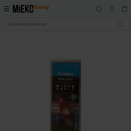
Open favorites p
Sök bland produkter
Search