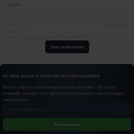
Danne
2026/03/02
Fiske
Snabbaste leveransen jag någonsin har fått....
Erling Holmström
Visa recensioner
2026/02/19
Ollonskott 6mm
Hittade exakt vad jag behövde. Snabb och bra...
FÅ VÅRA SENASTE NYHETER OCH ERBJUDANDEN
Ann-Louise
Du kan avbryta prenumerationen när som helst. För detta
ändamål, vänligen hitta vår kontaktinformation i det rättsliga
meddelandet.
2026/02/19
Din e-postadress
pimpelspön
Allt bara bra och snabb leverans
Rolf
Prenumerera