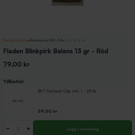
Fladen Fishing
•
Reference 467-04
•
Inga recensioner
Fladen Blinkpirk Balans 13 gr - Röd
79,00 kr
Inkl. moms
Tillbehör
BFT Fastach Clip strl. 1 - 25 lb
Pris
59,00 kr
Antal
-
+
Lägg i varukorg