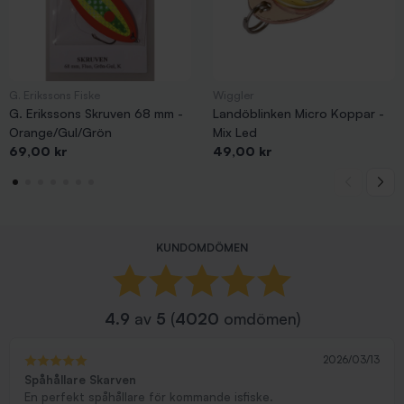
G. Erikssons Fiske
Wiggler
G. Erikssons Skruven 68 mm -
Landöblinken Micro Koppar -
Orange/Gul/Grön
Mix Led
Pris
Pris
69,00 kr
49,00 kr
KUNDOMDÖMEN
4.9
av
5
(
4020
omdömen)
2026/03/13
Spåhållare Skarven
En perfekt spåhållare för kommande isfiske.