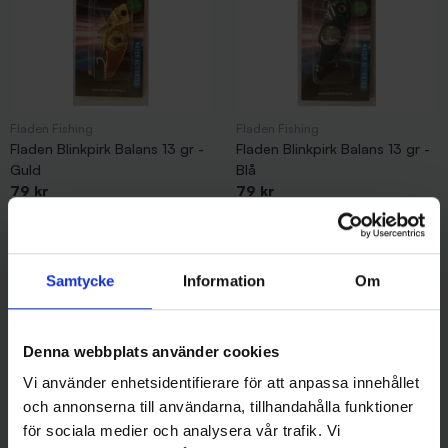
Fladen Fishing
Fladen Fishing
Fladen Blinkpirk Balans 13 gr -
Fladen Blinkpirk Balans 13 gr -
Guld
Blå
79 kr
79 kr
Samtycke
Information
Om
Andra gillade även
Denna webbplats använder cookies
Vi använder enhetsidentifierare för att anpassa innehållet
och annonserna till användarna, tillhandahålla funktioner
för sociala medier och analysera vår trafik. Vi