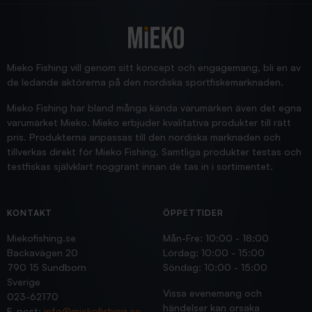
2025/12/16
Blänke
Supersnabb leverans!
Jensa
Mieko Fishing vill genom sitt koncept och engagemang, bli en av
de ledande aktörerna på den nordiska sportfiskemarknaden.
Mieko Fishing har bland många kända varumärken även det egna
varumärket Mieko. Mieko erbjuder kvalitativa produkter till rätt
pris. Produkterna anpassas till den nordiska marknaden och
tillverkas direkt för Mieko Fishing. Samtliga produkter testas och
testfiskas självklart noggrant innan de tas in i sortimentet.
KONTAKT
ÖPPETTIDER
Miekofishing.se
Mån-Fre: 10:00 - 18:00
Backavägen 20
Lördag: 10:00 - 15:00
790 15 Sundborn
Söndag: 10:00 - 15:00
Sverige
Vissa evenemang och
023-62170
händelser kan orsaka
E-post:
info@miekofishing.se