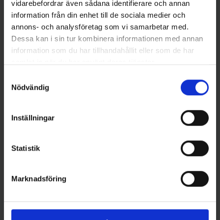
vidarebefordrar även sådana identifierare och annan
information från din enhet till de sociala medier och
annons- och analysföretag som vi samarbetar med.
Dessa kan i sin tur kombinera informationen med annan
information som du har tillhandahållit eller som de har
Fladen Fishing
Sølvkroken
samlat in när du har använt deras tjänster.
Fladen Blinkpirk Balans 13 gr -
Sölvkroken Jensen Mini-Pirken
Samtyckesval
Silver
7g - C/R
Nödvändig
79 kr
69 kr
Inställningar
Statistik
16 andra produkter i samma kategori:
Marknadsföring