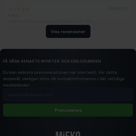
2026/03/02
Fiske
Snabbaste leveransen jag någonsin har fått....
Erling Holmström
Visa recensioner
2026/02/19
Ollonskott 6mm
Hittade exakt vad jag behövde. Snabb och bra...
FÅ VÅRA SENASTE NYHETER OCH ERBJUDANDEN
Ann-Louise
Du kan avbryta prenumerationen när som helst. För detta
ändamål, vänligen hitta vår kontaktinformation i det rättsliga
meddelandet.
2026/02/19
Din e-postadress
pimpelspön
Allt bara bra och snabb leverans
Rolf
Prenumerera
2025/12/16
Blänke