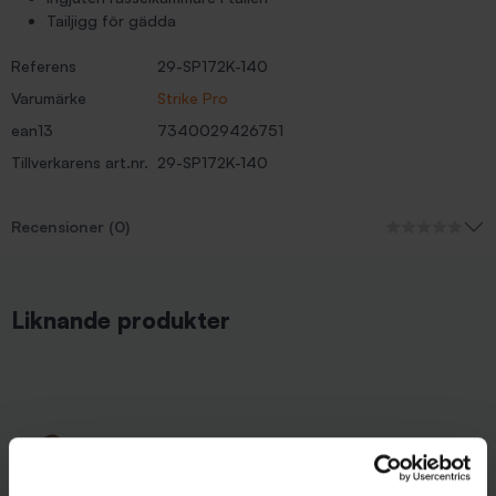
Tailjigg för gädda
Referens
29-SP172K-140
Varumärke
Strike Pro
ean13
7340029426751
Tillverkarens art.nr.
29-SP172K-140
Recensioner (0)
Liknande produkter