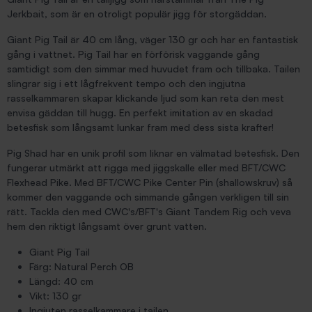
Jerkbait, som är en otroligt populär jigg för storgäddan.
Giant Pig Tail är 40 cm lång, väger 130 gr och har en fantastisk
gång i vattnet. Pig Tail har en förförisk vaggande gång
samtidigt som den simmar med huvudet fram och tillbaka. Tailen
slingrar sig i ett lågfrekvent tempo och den ingjutna
rasselkammaren skapar klickande ljud som kan reta den mest
envisa gäddan till hugg. En perfekt imitation av en skadad
betesfisk som långsamt lunkar fram med dess sista krafter!
Pig Shad har en unik profil som liknar en välmatad betesfisk. Den
fungerar utmärkt att rigga med jiggskalle eller med BFT/CWC
Flexhead Pike. Med BFT/CWC Pike Center Pin (shallowskruv) så
kommer den vaggande och simmande gången verkligen till sin
rätt. Tackla den med CWC's/BFT's Giant Tandem Rig och veva
hem den riktigt långsamt över grunt vatten.
Giant Pig Tail
Färg: Natural Perch OB
Längd: 40 cm
Vikt: 130 gr
Ingjuten rasselkammare i tailen