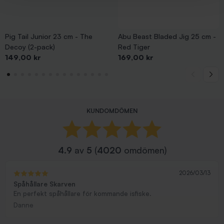
Pig Tail Junior 23 cm - The
Abu Beast Bladed Jig 25 cm -
Decoy (2-pack)
Red Tiger
Pris
Pris
149,00 kr
169,00 kr
KUNDOMDÖMEN
4.9
av
5
(
4020
omdömen)
2026/03/13
Spåhållare Skarven
En perfekt spåhållare för kommande isfiske.
Danne