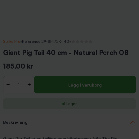
Strike Pro
•
Reference 29-SP172K-140
•
Inga recensioner
Giant Pig Tail 40 cm - Natural Perch OB
185,00 kr
Inkl. moms
Antal
-
+
Lägg i varukorg
I Lager
Beskrivning
Giant Pig Tail är en tailjigg som härstammar från The Pig