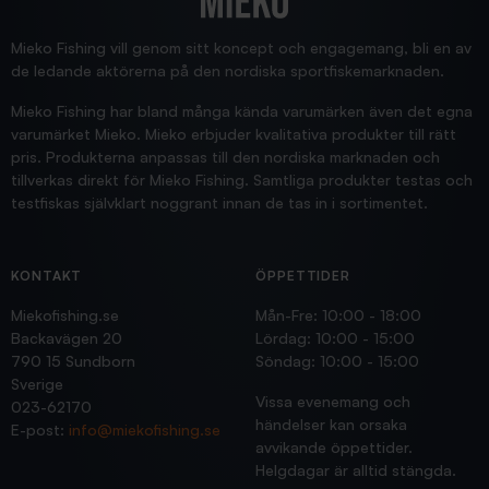
Supersnabb leverans!
Jensa
Mieko Fishing vill genom sitt koncept och engagemang, bli en av
de ledande aktörerna på den nordiska sportfiskemarknaden.
Mieko Fishing har bland många kända varumärken även det egna
varumärket Mieko. Mieko erbjuder kvalitativa produkter till rätt
pris. Produkterna anpassas till den nordiska marknaden och
tillverkas direkt för Mieko Fishing. Samtliga produkter testas och
testfiskas självklart noggrant innan de tas in i sortimentet.
KONTAKT
ÖPPETTIDER
Miekofishing.se
Mån-Fre: 10:00 - 18:00
Backavägen 20
Lördag: 10:00 - 15:00
790 15 Sundborn
Söndag: 10:00 - 15:00
Sverige
Vissa evenemang och
023-62170
händelser kan orsaka
E-post:
info@miekofishing.se
avvikande öppettider.
Helgdagar är alltid stängda.