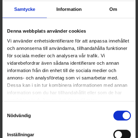
Samtycke
Information
Om
Strike Pro
Strike Pro
Denna webbplats använder cookies
Pig Tail Junior 23 cm -
Giant Pig Tail 40 cm - Green
Spotted Bullhead (2-pack)
Motoroil Pike UV
Vi använder enhetsidentifierare för att anpassa innehållet
149 kr
185 kr
och annonserna till användarna, tillhandahålla funktioner
för sociala medier och analysera vår trafik. Vi
vidarebefordrar även sådana identifierare och annan
information från din enhet till de sociala medier och
annons- och analysföretag som vi samarbetar med.
Dessa kan i sin tur kombinera informationen med annan
Andra gillade även
information som du har tillhandahållit eller som de har
samlat in när du har använt deras tjänster.
Samtyckesval
Nödvändig
Inställningar