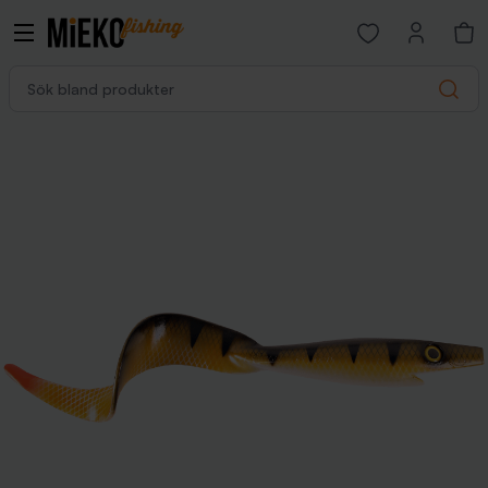
Open favorites p
Sök bland produkter
Search