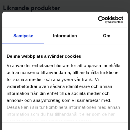
Liknande produkter
Samtycke
Information
Om
Denna webbplats använder cookies
Vi använder enhetsidentifierare för att anpassa innehållet
och annonserna till användarna, tillhandahålla funktioner
för sociala medier och analysera vår trafik. Vi
Westin
Westin
Westin Centipede 9,5cm 4g -
Westin Centipede 9,5cm 4g -
vidarebefordrar även sådana identifierare och annan
UV Millipede (4-pack)
Motoroil Moss (4-pack)
information från din enhet till de sociala medier och
89 kr
89 kr
annons- och analysföretag som vi samarbetar med.
Dessa kan i sin tur kombinera informationen med annan
information som du har tillhandahållit eller som de har
samlat in när du har använt deras tjänster.
Samtyckesval