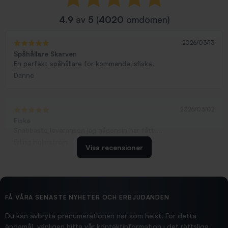
4.9
av
5
(
4020
omdömen)
2026/03/13
Spåhållare Skarven
En perfekt spåhållare för kommande isfiske.
Danne
2026/03/02
Fiske
Snabbaste leveransen jag någonsin har fått....
Erling Holmström
Visa recensioner
2026/02/19
Ollonskott 6mm
Hittade exakt vad jag behövde. Snabb och bra...
FÅ VÅRA SENASTE NYHETER OCH ERBJUDANDEN
Ann-Louise
Du kan avbryta prenumerationen när som helst. För detta
ändamål, vänligen hitta vår kontaktinformation i det rättsliga