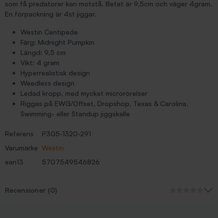
som få predatorer kan motstå. Betet är 9,5cm och väger 4gram.
En förpackning är 4st jiggar.
Westin Centipede
Färg: Midnight Pumpkin
Längd: 9,5 cm
Vikt: 4 gram
Hyperrealistisk design
Weedless design
Ledad kropp, med mycket microrörelser
Riggas på EWG/Offset, Dropshop, Texas & Carolina,
Swimming- eller Standup jiggskalle
Referens
P305-1320-291
Varumärke
Westin
ean13
5707549546826
Recensioner (0)