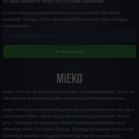
Hittade exakt vad jag behövde. Snabb och bra...
FÅ VÅRA SENASTE NYHETER OCH ERBJUDANDEN
Ann-Louise
Du kan avbryta prenumerationen när som helst. För detta
ändamål, vänligen hitta vår kontaktinformation i det rättsliga
meddelandet.
2026/02/19
Din e-postadress
pimpelspön
Allt bara bra och snabb leverans
Rolf
Prenumerera
2025/12/16
Blänke
Supersnabb leverans!
Jensa
Mieko Fishing vill genom sitt koncept och engagemang, bli en av
de ledande aktörerna på den nordiska sportfiskemarknaden.
Mieko Fishing har bland många kända varumärken även det egna
varumärket Mieko. Mieko erbjuder kvalitativa produkter till rätt
pris. Produkterna anpassas till den nordiska marknaden och
tillverkas direkt för Mieko Fishing. Samtliga produkter testas och
testfiskas självklart noggrant innan de tas in i sortimentet.