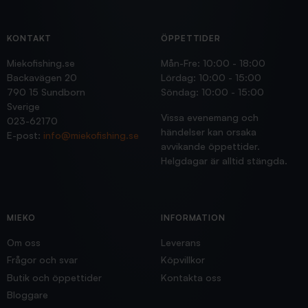
KONTAKT
ÖPPETTIDER
Miekofishing.se
Mån-Fre: 10:00 - 18:00
Backavägen 20
Lördag: 10:00 - 15:00
790 15 Sundborn
Söndag: 10:00 - 15:00
Sverige
Vissa evenemang och
023-62170
händelser kan orsaka
E-post:
info@miekofishing.se
avvikande öppettider.
Helgdagar är alltid stängda.
MIEKO
INFORMATION
Om oss
Leverans
Frågor och svar
Köpvillkor
Butik och öppettider
Kontakta oss
Bloggare