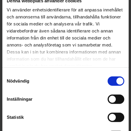
Denna webbplats använder cookies
Vi använder enhetsidentifierare för att anpassa innehållet
och annonserna till användarna, tillhandahålla funktioner
Andra gillade även
för sociala medier och analysera vår trafik. Vi
vidarebefordrar även sådana identifierare och annan
information från din enhet till de sociala medier och
annons- och analysföretag som vi samarbetar med.
Dessa kan i sin tur kombinera informationen med annan
information som du har tillhandahållit eller som de har
samlat in när du har använt deras tjänster.
Samtyckesval
Nödvändig
Stoxdal
Savage Gear
Inställningar
Fiskeglasögon med styrka
Savage Gear Sandeel V2 23,5
+2,0
cm 175g - Orange Glow
129 kr
199 kr
Statistik