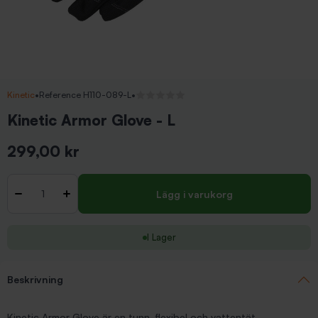
Kinetic
•
Reference H110-089-L
•
Inga recensioner
Kinetic Armor Glove - L
299,00 kr
Inkl. moms
Antal
-
+
Lägg i varukorg
I Lager
Beskrivning
Kinetic Armor Glove är en tunn, flexibel och vattentät