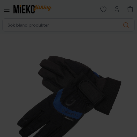
Open favorites p
Sök bland produkter
Search