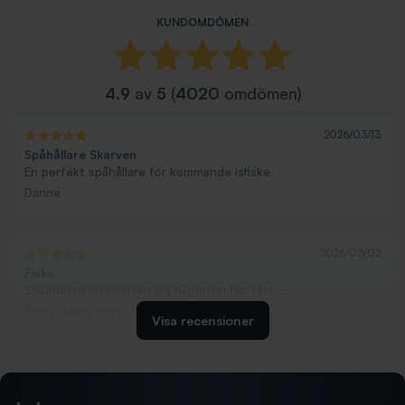
KUNDOMDÖMEN
4.9
av
5
(
4020
omdömen)
2026/03/13
Spåhållare Skarven
En perfekt spåhållare för kommande isfiske.
Danne
2026/03/02
Fiske
Snabbaste leveransen jag någonsin har fått....
Erling Holmström
Visa recensioner
2026/02/19
Ollonskott 6mm