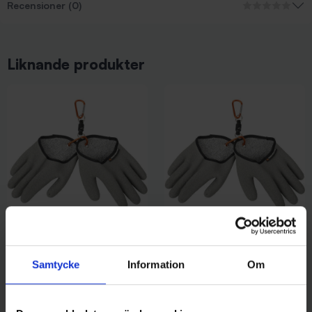
Recensioner (0)
Liknande produkter
Savage Gear
Savage Gear
Savage Gear Aqua Guard
Savage Gear Aqua Guard
Samtycke
Information
Om
Handskar - M
Handskar - L
349 kr
349 kr