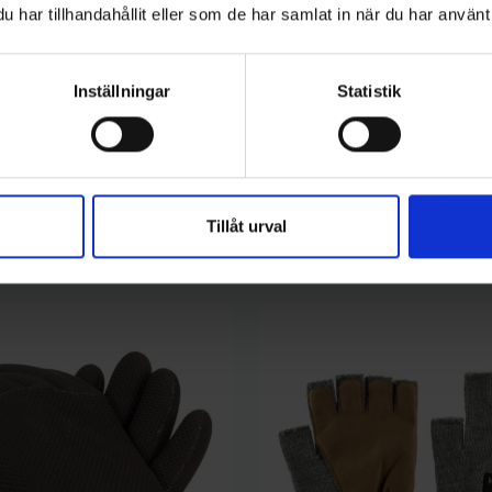
med styrka +2,5
ABU Reflex White Spinnare 12g 
har tillhandahållit eller som de har samlat in när du har använt 
69 kr
Inställningar
Statistik
Tillåt urval
kategori: