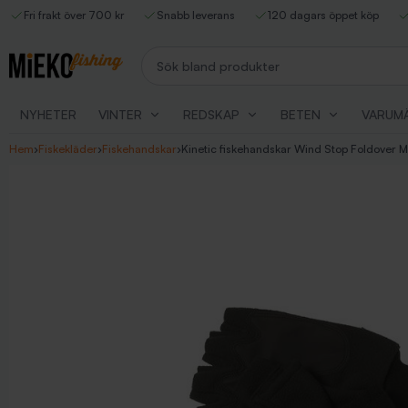
Fri frakt över 700 kr
Snabb leverans
120 dagars öppet köp
Sök bland produkter
NYHETER
VINTER
REDSKAP
BETEN
VARUM
Hem
›
Fiskekläder
›
Fiskehandskar
›
Kinetic fiskehandskar Wind Stop Foldover Mi