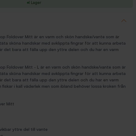
I Lager
top Foldover Mitt är en varm och skön handske/vante som är
täta sköna handskar med avklippta fingrar för att kunna arbeta
 är det bara att fälla upp den yttre delen och du har en varm
top Foldover Mitt - L är en varm och skön handske/vante som är
täta sköna handskar med avklippta fingrar för att kunna arbeta
 är det bara att fälla upp den yttre delen och du har en varm
om fiskar i kall väderlek men som ibland behöver lossa kroken från
er Mitt
ikbar yttre del till vante
me