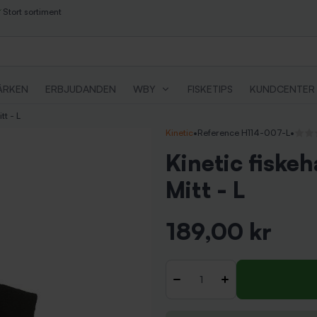
Stort sortiment
ÄRKEN
ERBJUDANDEN
WBY
FISKETIPS
KUNDCENTER
tt - L
Kinetic
•
Reference H114-007-L
•
Inga 
Kinetic fiske
Mitt - L
189,00 kr
Inkl. moms
Antal
-
+