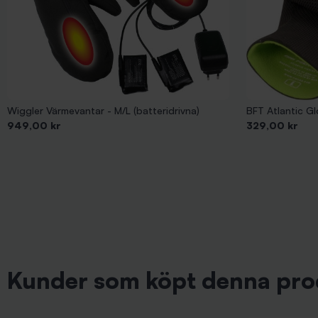
Wiggler Värmevantar - M/L (batteridrivna)
BFT Atlantic Gl
Pris
Pris
949,00 kr
329,00 kr
Kunder som köpt denna pro