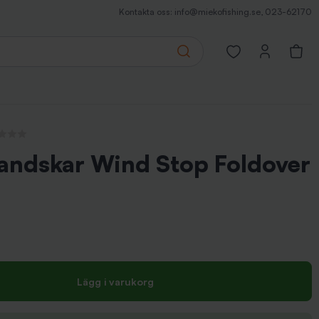
Kontakta oss:
info@miekofishing.se
,
023-62170
Search
Open favorites pa
recensioner
handskar Wind Stop Foldover
Lägg i varukorg