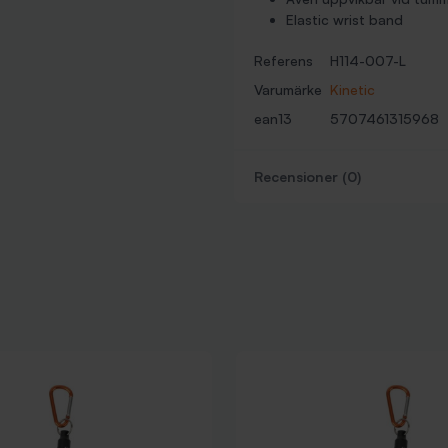
Elastic wrist band
Referens
H114-007-L
Varumärke
Kinetic
ean13
5707461315968
Recensioner (0)