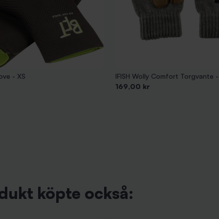
ove - XS
IFISH Wolly Comfort Torgvante 
Pris
169,00 kr
dukt köpte också: