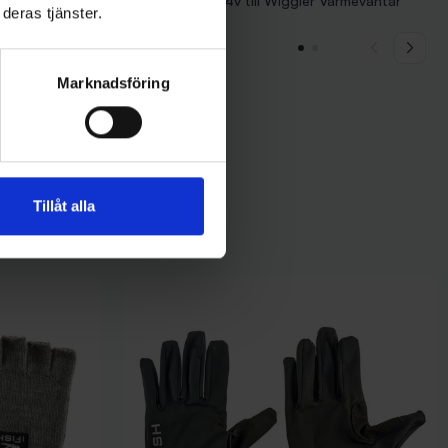
- Orange
Extra batteri 7,4v till Wiggler Värmevantar
deras tjänster.
209 kr
Marknadsföring
Tillåt alla