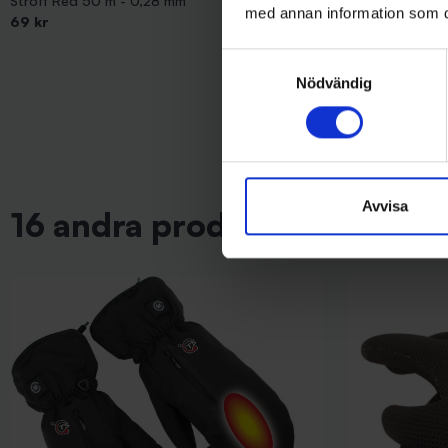
Stroft Red 50 m - 0,28 mm
Fiskeglasögon 
med annan information som du 
69 kr
129 kr
Samtyckesval
Nödvändig
Avvisa
16 andra produkter i samma 