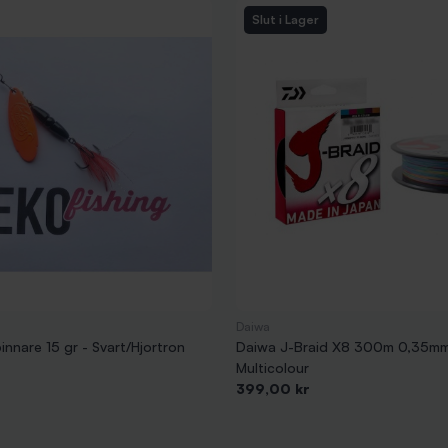
Slut i Lager
Daiwa
nnare 15 gr - Svart/Hjortron
Daiwa J-Braid X8 300m 0,35mm
Multicolour
Pris
399,00 kr