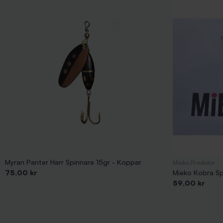
Myran Panter Harr Spinnare 15gr - Koppar
Mieko Predator
Pris
75,00 kr
Mieko Kobra Spi
Pris
59,00 kr