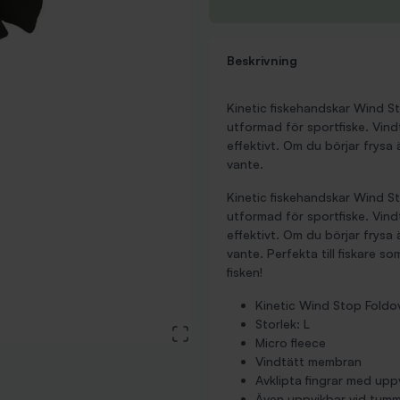
Beskrivning
Kinetic fiskehandskar Wind S
utformad för sportfiske. Vind
effektivt. Om du börjar frysa
vante.
Kinetic fiskehandskar Wind S
utformad för sportfiske. Vind
effektivt. Om du börjar frysa
vante. Perfekta till fiskare s
fisken!
Kinetic Wind Stop Foldov
Storlek: L
View large image
Micro fleece
Vindtätt membran
Avklipta fingrar med uppv
Även uppvikbar vid tum