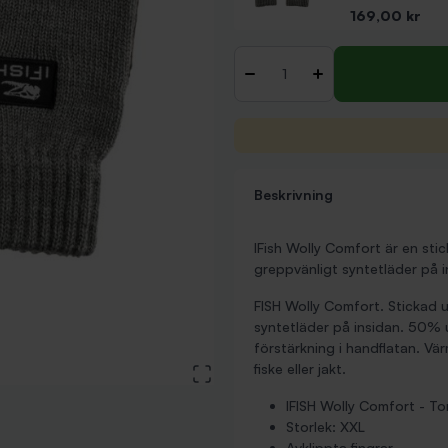
Pris
169,00 kr
Antal
-
+
Beskrivning
IFish Wolly Comfort är en sti
greppvänligt syntetläder på i
FISH Wolly Comfort. Stickad 
syntetläder på insidan. 50% 
förstärkning i handflatan. Vär
fiske eller jakt.
View large image
IFISH Wolly Comfort - T
Storlek: XXL
Avklippta fingrar