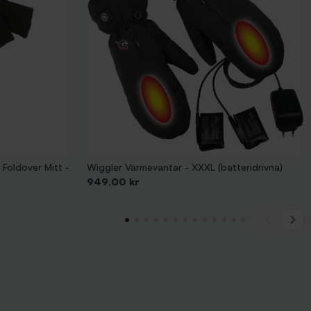
 Foldover Mitt -
Wiggler Värmevantar - XXXL (batteridrivna)
Pris
949,00 kr