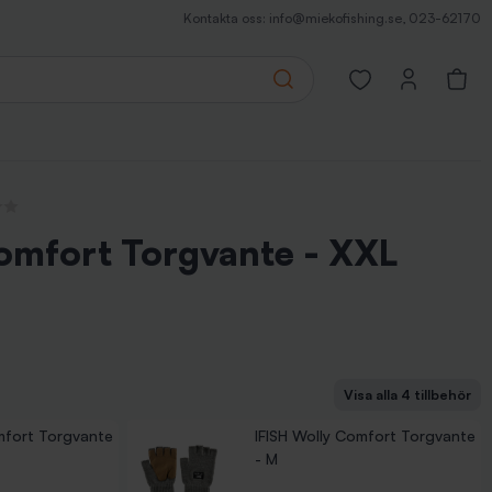
Kontakta oss:
info@miekofishing.se
,
023-62170
Search
Open favorites pa
nsioner
omfort Torgvante - XXL
Visa alla 4 tillbehör
fort Torgvante - L
fort Torgvante - XL
mfort Torgvante
IFISH Wolly Comfort Torgvante
- M