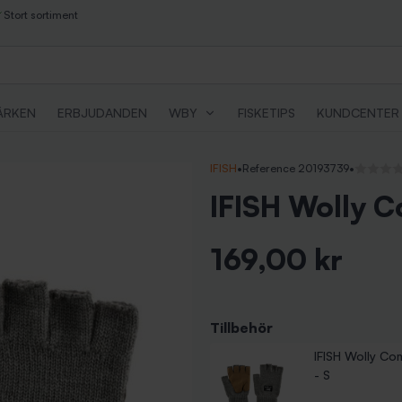
Stort sortiment
ÄRKEN
ERBJUDANDEN
WBY
FISKETIPS
KUNDCENTER
IFISH
•
Reference 20193739
•
Inga rece
IFISH Wolly C
169,00 kr
Inkl. moms
Tillbehör
IFISH Wolly Com
IFISH Wolly Com
IFISH Wolly Co
Pris
Pris
169,00 kr
169,00 kr
- S