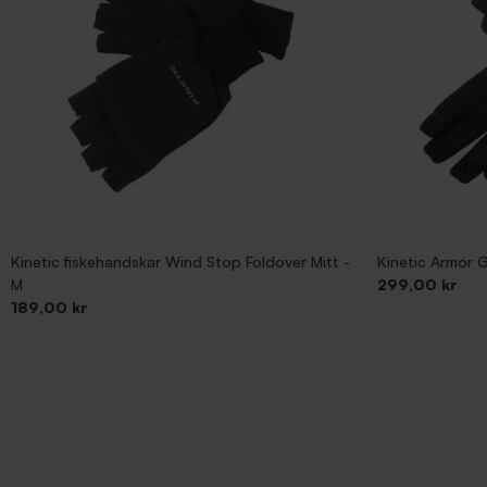
Kinetic fiskehandskar Wind Stop Foldover Mitt -
Kinetic Armor G
Pris
M
299,00 kr
Pris
189,00 kr