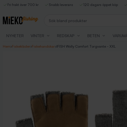
Fri frakt över 700 kr
Snabb leverans
120 dagars öppet köp
Sök bland produkter
NYHETER
VINTER
REDSKAP
BETEN
VARUM
Hem
›
Fiskekläder
›
Fiskehandskar
›
IFISH Wolly Comfort Torgvante - XXL