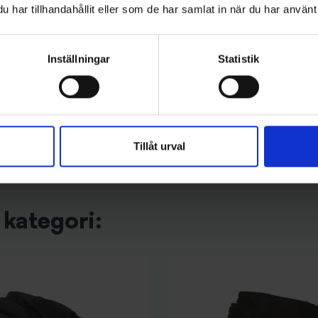
har tillhandahållit eller som de har samlat in när du har använt 
Wiggler
med styrka +2,5
Wiggler Isbroddar - M (36-41)
Inställningar
Statistik
99 kr
Tillåt urval
kategori: