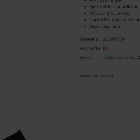
Syntetläder i handflatan
50% ull & 50% akryl
Fingerfärdigheten går ej
Skön passform
Referens
20193739
Varumärke
IFISH
ean13
7320733739002
Recensioner (0)