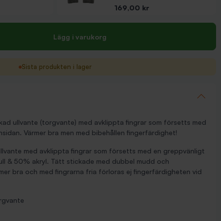
Pris
169,00 kr
Lägg i varukorg
Sista produkten i lager
ckad ullvante (torgvante) med avklippta fingrar som försetts med
nsidan. Värmer bra men med bibehållen fingerfärdighet!
ullvante med avklippta fingrar som försetts med en greppvänligt
ull & 50% akryl. Tätt stickade med dubbel mudd och
mer bra och med fingrarna fria förloras ej fingerfärdigheten vid
orgvante