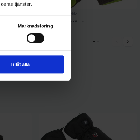
deras tjänster.
BFT - Big Fish Tackle
BFT Atlantic Glove - L
Marknadsföring
329 kr
Tillåt alla