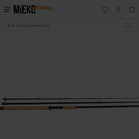
Open favorites p
Sök bland produkter
Search