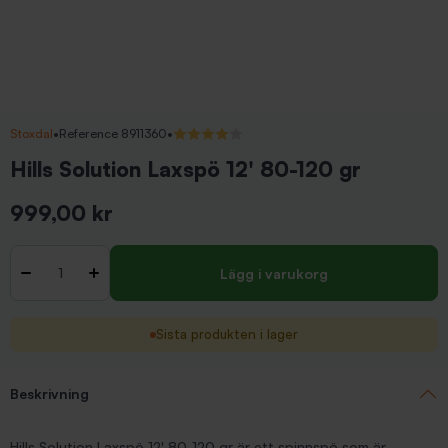
Stoxdal
•
Reference 8911360
•
4/5 (2 recensioner)
Hills Solution Laxspö 12' 80-120 gr
999,00 kr
Inkl. moms
Antal
-
+
Lägg i varukorg
Sista produkten i lager
Beskrivning
Hills Solution Laxspö 12' 80-120 gr är ett spinnspö som är