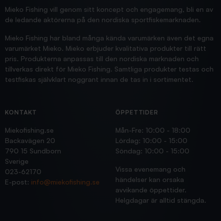
Jensa
Mieko Fishing vill genom sitt koncept och engagemang, bli en av
de ledande aktörerna på den nordiska sportfiskemarknaden.
Mieko Fishing har bland många kända varumärken även det egna
varumärket Mieko. Mieko erbjuder kvalitativa produkter till rätt
pris. Produkterna anpassas till den nordiska marknaden och
tillverkas direkt för Mieko Fishing. Samtliga produkter testas och
testfiskas självklart noggrant innan de tas in i sortimentet.
KONTAKT
ÖPPETTIDER
Miekofishing.se
Mån-Fre: 10:00 - 18:00
Backavägen 20
Lördag: 10:00 - 15:00
790 15 Sundborn
Söndag: 10:00 - 15:00
Sverige
Vissa evenemang och
023-62170
händelser kan orsaka
E-post:
info@miekofishing.se
avvikande öppettider.
Helgdagar är alltid stängda.