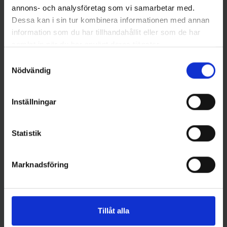
annons- och analysföretag som vi samarbetar med.
Dessa kan i sin tur kombinera informationen med annan
Abu Garcia
Westin
Ambassadeur 7000 C
Westin W3 Powerspin-T 2nd
information som du har tillhandahållit eller som de har
1 999 kr
11' XH 20-80g
samlat in när du har använt deras tjänster.
1 499 kr
Samtyckesval
Nödvändig
Inställningar
1 andra produkter i samma kategori:
Statistik
Marknadsföring
Tillåt alla