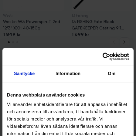
Westin
13 Fishing
Westin W3 Powerspin-T 2nd
13 FISHING Fate Black
12'3" XXH 40-150g
GATEKEEPER Casting 9'1
1 849 kr
XXXH 100-300g
1 699 kr
Andra gillade även
Samtycke
Information
Om
Denna webbplats använder cookies
Vi använder enhetsidentifierare för att anpassa innehållet
och annonserna till användarna, tillhandahålla funktioner
för sociala medier och analysera vår trafik. Vi
vidarebefordrar även sådana identifierare och annan
information från din enhet till de sociala medier och