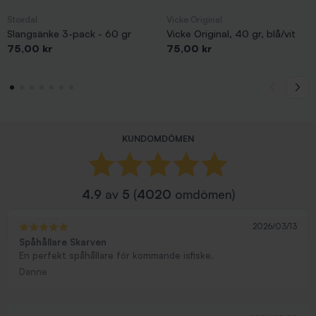
Stoxdal
Vicke Original
Slangsänke 3-pack - 60 gr
Vicke Original, 40 gr, blå/vit
Pris
Pris
75,00 kr
75,00 kr
KUNDOMDÖMEN
4.9
av
5
(
4020
omdömen)
2026/03/13
Spåhållare Skarven
En perfekt spåhållare för kommande isfiske.
Danne