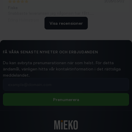
2026/03/02
Fiske
Snabbaste leveransen jag någonsin har fått....
Erling Holmström
Visa recensioner
2026/02/19
Ollonskott 6mm
Hittade exakt vad jag behövde. Snabb och bra...
FÅ VÅRA SENASTE NYHETER OCH ERBJUDANDEN
Ann-Louise
Du kan avbryta prenumerationen när som helst. För detta
ändamål, vänligen hitta vår kontaktinformation i det rättsliga
meddelandet.
2026/02/19
Din e-postadress
pimpelspön
Allt bara bra och snabb leverans
Rolf
Prenumerera
2025/12/16
Blänke
Supersnabb leverans!