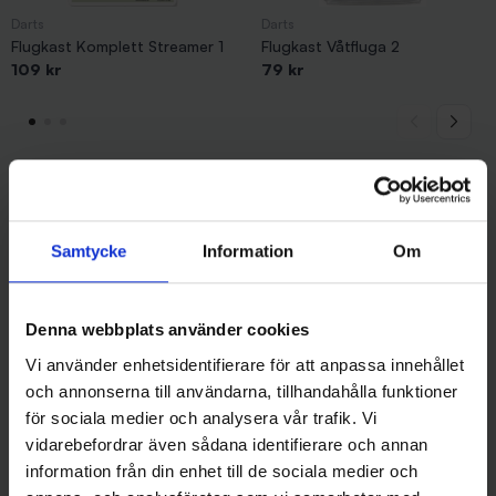
Darts
Darts
Flugkast Komplett Streamer 1
Flugkast Våtfluga 2
109 kr
79 kr
Andra gillade även
Samtycke
Information
Om
Denna webbplats använder cookies
Vi använder enhetsidentifierare för att anpassa innehållet
och annonserna till användarna, tillhandahålla funktioner
för sociala medier och analysera vår trafik. Vi
vidarebefordrar även sådana identifierare och annan
information från din enhet till de sociala medier och