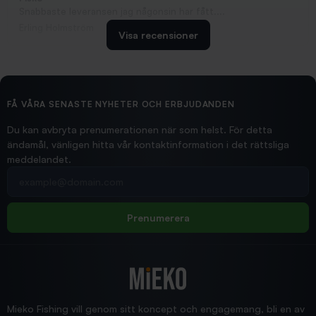
Snabbaste leveransen jag någonsin har fått....
Erling Holmström
Visa recensioner
2026/02/19
Ollonskott 6mm
Hittade exakt vad jag behövde. Snabb och bra...
FÅ VÅRA SENASTE NYHETER OCH ERBJUDANDEN
Ann-Louise
Du kan avbryta prenumerationen när som helst. För detta
ändamål, vänligen hitta vår kontaktinformation i det rättsliga
meddelandet.
2026/02/19
Din e-postadress
pimpelspön
Allt bara bra och snabb leverans
Rolf
Prenumerera
2025/12/16
Blänke
Supersnabb leverans!
Jensa
Mieko Fishing vill genom sitt koncept och engagemang, bli en av