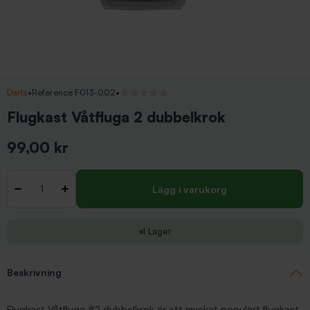
Darts
•
Reference F013-002
•
Inga recensioner
Flugkast Våtfluga 2 dubbelkrok
99,00 kr
Inkl. moms
Antal
-
+
Lägg i varukorg
I Lager
Beskrivning
Flugkast Våtfluga #2 dubbelkrok är ett mycket populärt flugkast