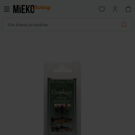
Open favorites p
Sök bland produkter
Search