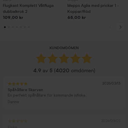
Flugkast Komplett Våtfluga
Mepps Aglia med prickar 1 -
dubbelkrok 2
Koppar/Röd
Pris
Pris
109,00 kr
65,00 kr
KUNDOMDÖMEN
4.9
av
5
(
4020
omdömen)
2026/03/13
Spåhållare Skarven
En perfekt spåhållare för kommande isfiske.
Danne
2026/03/02
Fiske