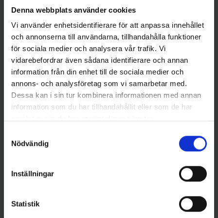
Denna webbplats använder cookies
Vi använder enhetsidentifierare för att anpassa innehållet
och annonserna till användarna, tillhandahålla funktioner
för sociala medier och analysera vår trafik. Vi
Andra gillade även
vidarebefordrar även sådana identifierare och annan
information från din enhet till de sociala medier och
annons- och analysföretag som vi samarbetar med.
Dessa kan i sin tur kombinera informationen med annan
information som du har tillhandahållit eller som de har
samlat in när du har använt deras tjänster.
Samtyckesval
Nödvändig
Inställningar
Kinetic
Mieko Predator
Kinetic Twister Sister 300g -
Mieko Pilk 400 gr -
Black/Red
Svart/Silver
109 kr
149 kr
Statistik