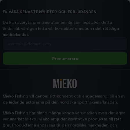
Ollonskott 6mm
Hittade exakt vad jag behövde. Snabb och bra...
FÅ VÅRA SENASTE NYHETER OCH ERBJUDANDEN
Ann-Louise
Du kan avbryta prenumerationen när som helst. För detta
ändamål, vänligen hitta vår kontaktinformation i det rättsliga
meddelandet.
2026/02/19
Din e-postadress
pimpelspön
Allt bara bra och snabb leverans
Rolf
Prenumerera
2025/12/16
Blänke
Supersnabb leverans!
Jensa
Mieko Fishing vill genom sitt koncept och engagemang, bli en av
de ledande aktörerna på den nordiska sportfiskemarknaden.
Mieko Fishing har bland många kända varumärken även det egna
varumärket Mieko. Mieko erbjuder kvalitativa produkter till rätt
pris. Produkterna anpassas till den nordiska marknaden och