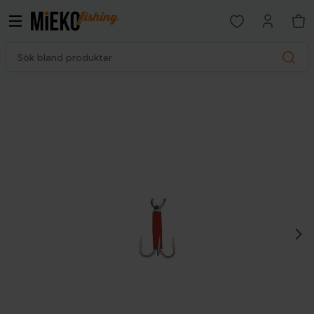
Open favorites p
Sök bland produkter
Search