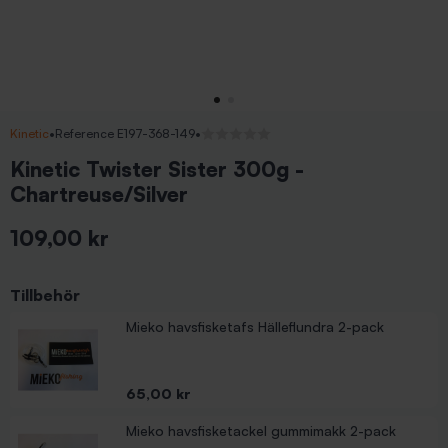
Kinetic
•
Reference E197-368-149
•
Inga recensioner
Kinetic Twister Sister 300g -
Chartreuse/Silver
109,00 kr
Inkl. moms
Tillbehör
Mieko havsfisketafs Hälleflundra 2-pack
Pris
65,00 kr
Mieko havsfisketackel gummimakk 2-pack