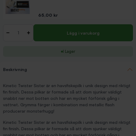
Pris
65,00 kr
Antal
-
+
Lägg i varukorg
I Lager
Beskrivning
Kinetic Twister Sister är en havsfiskepilk i unik design med riktigt
fin finish. Dessa pilkar är formade så att dom sjunker väldigt
snabbt ner mot botten och har en mycket förförisk gång i
vattnet. Grymma färger i kombination med metallic flash
producerar monsterhugg!
Kinetic Twister Sister är en havsfiskepilk i unik design med riktigt
fin finish. Dessa pilkar är formade så att dom sjunker väldigt
snabbt ner mot botten och har en mycket förförisk gång i