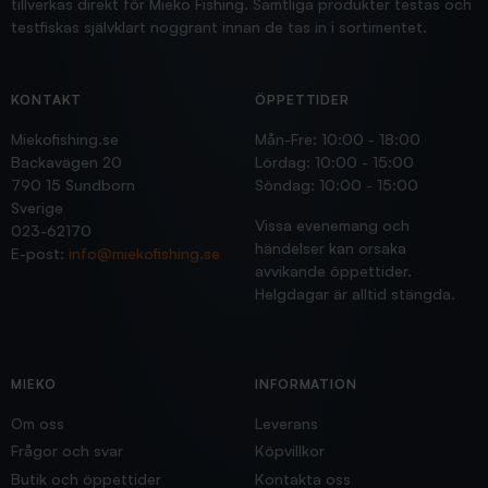
tillverkas direkt för Mieko Fishing. Samtliga produkter testas och
testfiskas självklart noggrant innan de tas in i sortimentet.
KONTAKT
ÖPPETTIDER
Miekofishing.se
Mån-Fre: 10:00 - 18:00
Backavägen 20
Lördag: 10:00 - 15:00
790 15 Sundborn
Söndag: 10:00 - 15:00
Sverige
Vissa evenemang och
023-62170
händelser kan orsaka
E-post:
info@miekofishing.se
avvikande öppettider.
Helgdagar är alltid stängda.
MIEKO
INFORMATION
Om oss
Leverans
Frågor och svar
Köpvillkor
Butik och öppettider
Kontakta oss