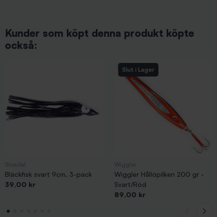
Kunder som köpt denna produkt köpte
också:
Slut i Lager
Stoxdal
Wiggler
Bläckfisk svart 9cm, 3-pack
Wiggler Hållöpilken 200 gr -
Pris
39,00 kr
Svart/Röd
Pris
89,00 kr