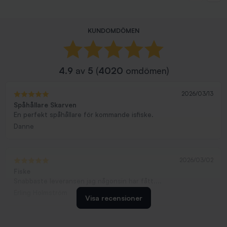
KUNDOMDÖMEN
4.9
av
5
(
4020
omdömen)
2026/03/13
Spåhållare Skarven
En perfekt spåhållare för kommande isfiske.
Danne
2026/03/02
Fiske
Snabbaste leveransen jag någonsin har fått....
Erling Holmström
Visa recensioner
2026/02/19