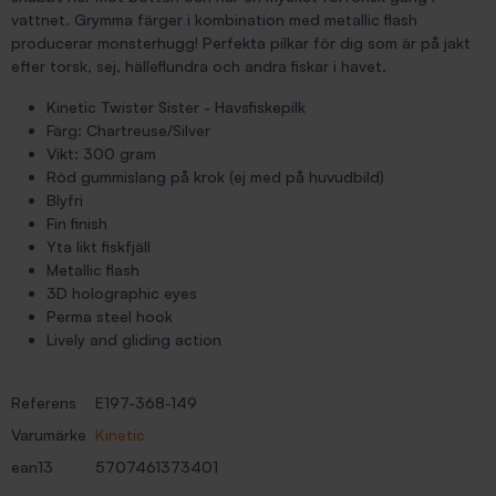
vattnet. Grymma färger i kombination med metallic flash
producerar monsterhugg! Perfekta pilkar för dig som är på jakt
efter torsk, sej, hälleflundra och andra fiskar i havet.
Kinetic Twister Sister - Havsfiskepilk
Färg: Chartreuse/Silver
Vikt: 300 gram
Röd gummislang på krok (ej med på huvudbild)
Blyfri
Fin finish
Yta likt fiskfjäll
Metallic flash
3D holographic eyes
Perma steel hook
Lively and gliding action
Referens
E197-368-149
Varumärke
Kinetic
ean13
5707461373401