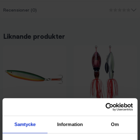
Recensioner (0)
Liknande produkter
Sølvkroken
Wiggler
Sölvkroken Stingsilda 400 gr -
Ursula 140g 17cm - Blood
Samtycke
Information
Om
O/Y/G
Silver
189 kr
109 kr