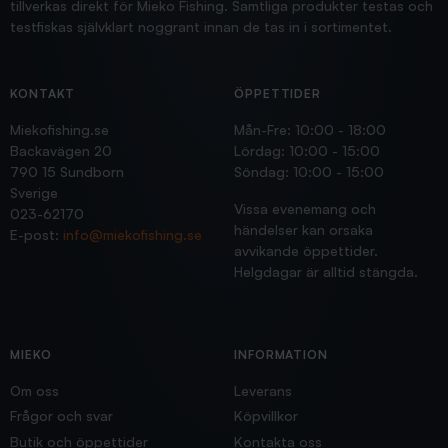
tillverkas direkt för Mieko Fishing. Samtliga produkter testas och
testfiskas självklart noggrant innan de tas in i sortimentet.
KONTAKT
ÖPPETTIDER
Miekofishing.se
Mån-Fre: 10:00 - 18:00
Backavägen 20
Lördag: 10:00 - 15:00
790 15 Sundborn
Söndag: 10:00 - 15:00
Sverige
Vissa evenemang och
023-62170
händelser kan orsaka
E-post:
info@miekofishing.se
avvikande öppettider.
Helgdagar är alltid stängda.
MIEKO
INFORMATION
Om oss
Leverans
Frågor och svar
Köpvillkor
Butik och öppettider
Kontakta oss