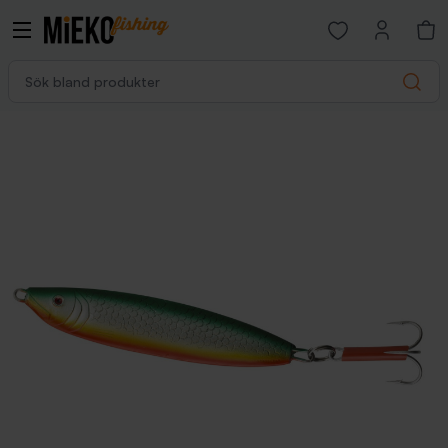
Open favorites p
Sök bland produkter
Search