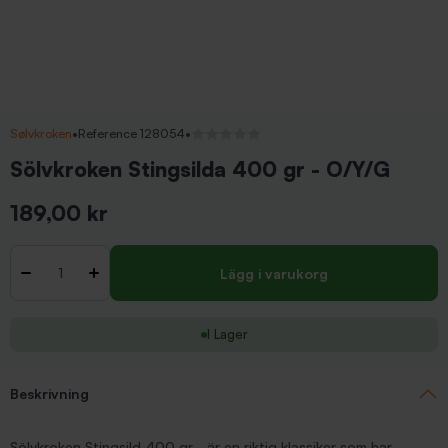
Sølvkroken
•
Reference 128054
•
Inga recensioner
Sölvkroken Stingsilda 400 gr - O/Y/G
189,00 kr
Inkl. moms
Antal
-
+
Lägg i varukorg
I Lager
Beskrivning
Sölvkroken Stingsild 400 gr - är en riktig klassiker som har