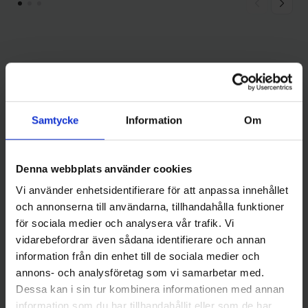
Andra gillade även
Samtycke
Information
Om
Denna webbplats använder cookies
Vi använder enhetsidentifierare för att anpassa innehållet
och annonserna till användarna, tillhandahålla funktioner
för sociala medier och analysera vår trafik. Vi
vidarebefordrar även sådana identifierare och annan
Sølvkroken
Kinetic
information från din enhet till de sociala medier och
Sölvkroken Stingsilda 400 gr -
Kinetic Twister Sister 300g -
annons- och analysföretag som vi samarbetar med.
Silver
Chartreuse/Silver
189 kr
109 kr
Dessa kan i sin tur kombinera informationen med annan
information som du har tillhandahållit eller som de har