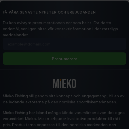
2026/02/19
Ollonskott 6mm
Hittade exakt vad jag behövde. Snabb och bra...
FÅ VÅRA SENASTE NYHETER OCH ERBJUDANDEN
Ann-Louise
Du kan avbryta prenumerationen när som helst. För detta
ändamål, vänligen hitta vår kontaktinformation i det rättsliga
meddelandet.
2026/02/19
Din e-postadress
pimpelspön
Allt bara bra och snabb leverans
Rolf
Prenumerera
2025/12/16
Blänke
Supersnabb leverans!
Jensa
Mieko Fishing vill genom sitt koncept och engagemang, bli en av
de ledande aktörerna på den nordiska sportfiskemarknaden.
Mieko Fishing har bland många kända varumärken även det egna
varumärket Mieko. Mieko erbjuder kvalitativa produkter till rätt
pris. Produkterna anpassas till den nordiska marknaden och