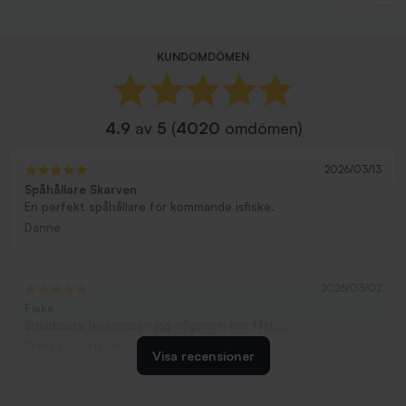
KUNDOMDÖMEN
4.9
av
5
(
4020
omdömen)
2026/03/13
Spåhållare Skarven
En perfekt spåhållare för kommande isfiske.
Danne
2026/03/02
Fiske
Snabbaste leveransen jag någonsin har fått....
Erling Holmström
Visa recensioner