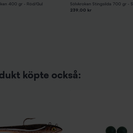
ilken 400 gr - Röd/Gul
Sölvkroken Stingsilda 700 gr - S
Pris
239,00 kr
dukt köpte också: