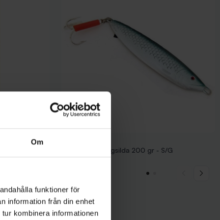
Sølvkroken
Om
/0
Sölvkroken Stingsilda 200 gr - S/G
149 kr
andahålla funktioner för
n information från din enhet
 tur kombinera informationen