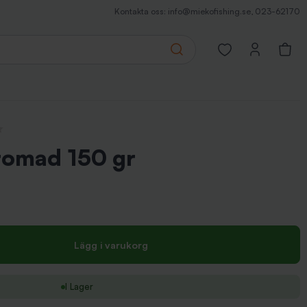
Kontakta oss:
info@miekofishing.se
,
023-62170
Search
Open favorites pa
ioner
romad 150 gr
Lägg i varukorg
I Lager