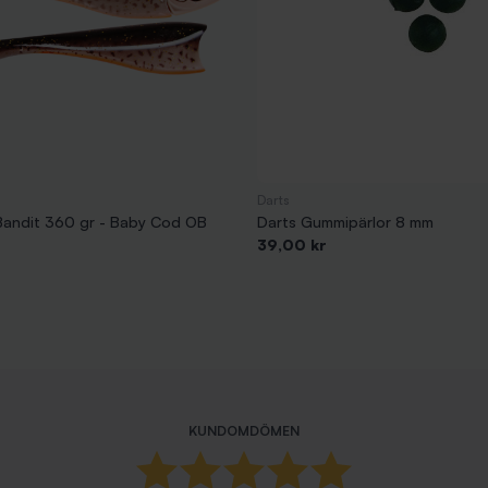
Darts
i Bandit 360 gr - Baby Cod OB
Darts Gummipärlor 8 mm
Pris
39,00 kr
KUNDOMDÖMEN