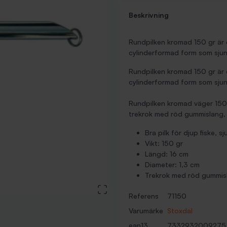
Beskrivning
Rundpilken kromad 150 gr är e
cylinderformad form som sjunke
Rundpilken kromad 150 gr är e
cylinderformad form som sjunke
Rundpilken kromad väger 150
trekrok med röd gummislang,
Bra pilk för djup fiske, sj
Vikt: 150 gr
Längd: 16 cm
Diameter: 1,3 cm
Trekrok med röd gummis
View large image
Referens
71150
Varumärke
Stoxdal
ean13
7332932009275