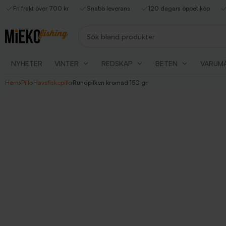
Fri frakt över 700 kr
Snabb leverans
120 dagars öppet köp
Sök bland produkter
NYHETER
VINTER
REDSKAP
BETEN
VARUM
Hem
›
Pilk
›
Havsfiskepilk
›
Rundpilken kromad 150 gr