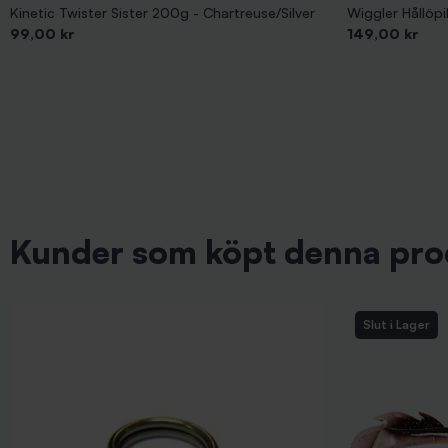
Kinetic Twister Sister 200g - Chartreuse/Silver
Wiggler Hållöp
Pris
Pris
99,00 kr
149,00 kr
Kunder som köpt denna pro
Slut i Lager