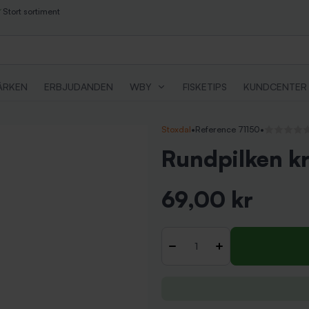
Stort sortiment
ÄRKEN
ERBJUDANDEN
WBY
FISKETIPS
KUNDCENTER
Stoxdal
•
Reference 71150
•
Inga recens
Rundpilken k
69,00 kr
Inkl. moms
Antal
-
+