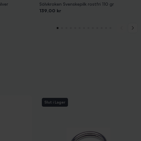
ilver
Sölvkroken Svenskepilk rostfri 110 gr
Pris
139,00 kr
Slut i Lager