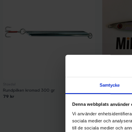
Stoxdal
Mieko Predator
Samtycke
Rundpilken kromad 300 gr
Mieko Pilk 400 
79 kr
149 kr
Denna webbplats använder 
Vi använder enhetsidentifierar
sociala medier och analysera 
till de sociala medier och a