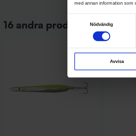
med annan information som du 
Samtyckesval
16 andra produkter i samma 
Nödvändig
Avvisa