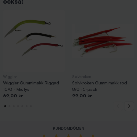
också:
Wiggler
Sølvkroken
Wiggler Gummimakk Riggad
Sölvkroken Gummimakk röd
10/0 - Mix lys
8/0 i 5-pack
Pris
Pris
69,00 kr
99,00 kr
KUNDOMDÖMEN