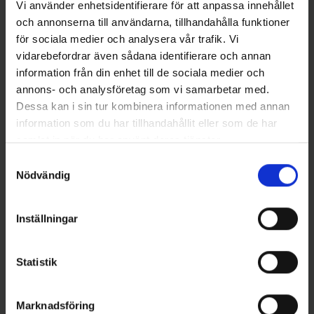
Vi använder enhetsidentifierare för att anpassa innehållet
Andra gillade även
och annonserna till användarna, tillhandahålla funktioner
för sociala medier och analysera vår trafik. Vi
vidarebefordrar även sådana identifierare och annan
information från din enhet till de sociala medier och
annons- och analysföretag som vi samarbetar med.
Dessa kan i sin tur kombinera informationen med annan
information som du har tillhandahållit eller som de har
samlat in när du har använt deras tjänster.
Samtyckesval
Nödvändig
Wiggler
Stoxdal
Wiggler Deep Seeker Glow
Bläckfisk röd/svart 9cm, 3-
(Gulrosa) 500g 10/0
pack
Inställningar
139 kr
39 kr
Statistik
Marknadsföring