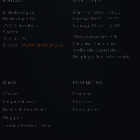
KONTAKT
ÖPPETTIDER
Miekofishing.se
Mån-Fre: 10:00 - 18:00
Backavägen 20
Lördag: 10:00 - 15:00
790 15 Sundborn
Söndag: 10:00 - 15:00
Sverige
Vissa evenemang och
023-62170
händelser kan orsaka
E-post:
info@miekofishing.se
avvikande öppettider.
Helgdagar är alltid stängda.
MIEKO
INFORMATION
Om oss
Leverans
Frågor och svar
Köpvillkor
Butik och öppettider
Kontakta oss
Bloggare
Jobba på Mieko Fishing