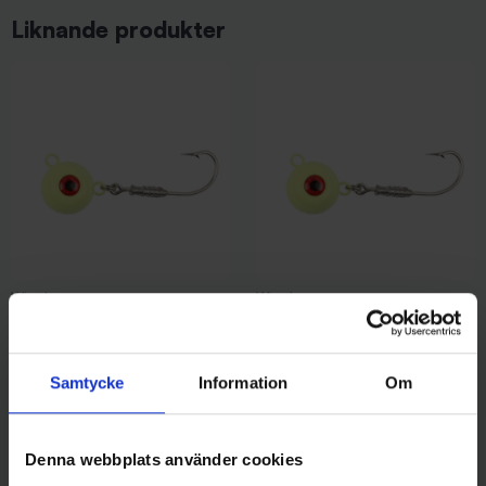
Liknande produkter
Wiggler
Wiggler
Wiggler Deep Seeker Glow
Wiggler Deep Seeker Glow
(Lys) 500g 10/0
(Lys) 300g 8/0
139 kr
99 kr
Samtycke
Information
Om
Denna webbplats använder cookies