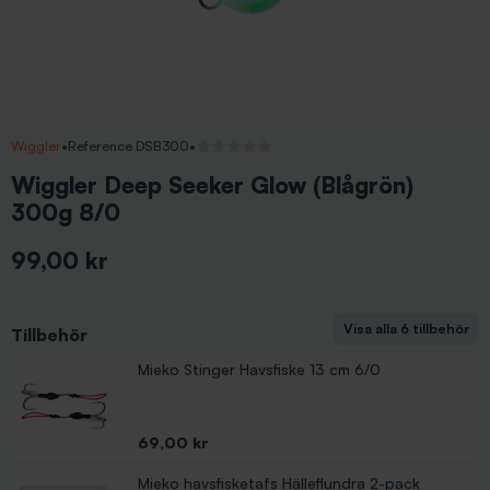
Wiggler
•
Reference DSB300
•
Inga recensioner
Wiggler Deep Seeker Glow (Blågrön)
300g 8/0
99,00 kr
Inkl. moms
Visa alla 6 tillbehör
Tillbehör
Mieko Stinger Havsfiske 11,5 cm med spikes (2-pac
Mieko Stinger Havsfiske 19 cm med spikes (2-pack
Mieko Stinger Havsfiske 23 cm med spikes (2-pack
Wiggler Kveiteduppen 300 gr Hälleflundraflöte
Mieko Stinger Havsfiske 13 cm 6/0
Pris
Pris
Pris
Pris
79,00 kr
79,00 kr
79,00 kr
199,00 kr
Pris
69,00 kr
Mieko havsfisketafs Hälleflundra 2-pack