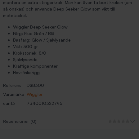
montera en extra stingerkrok. Man kan även ta bort kroken (om
så önskas) och använda Deep Seeker Glow som vikt till
metetackel.
Wiggler Deep Seeker Glow
Färg: Fluo Grön / Blå
Basfärg: Glow / Självlysande
Vikt: 300 gr
Krokstorlek: 8/0
Självlysande
Kraftiga komponenter
Havsfiskerigg
Referens
DSB300
Varumärke
Wiggler
ean13
7340010322796
Recensioner (0)