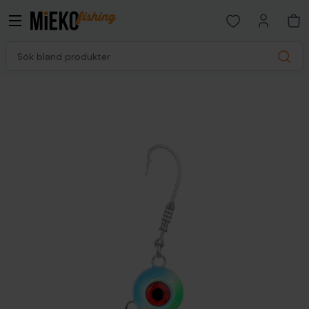
Open favorites p
Sök bland produkter
Search