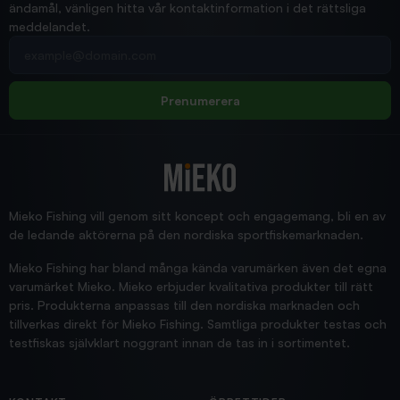
ändamål, vänligen hitta vår kontaktinformation i det rättsliga
meddelandet.
2026/02/19
Din e-postadress
pimpelspön
Allt bara bra och snabb leverans
Rolf
Prenumerera
2025/12/16
Blänke
Supersnabb leverans!
Jensa
Mieko Fishing vill genom sitt koncept och engagemang, bli en av
de ledande aktörerna på den nordiska sportfiskemarknaden.
Mieko Fishing har bland många kända varumärken även det egna
varumärket Mieko. Mieko erbjuder kvalitativa produkter till rätt
pris. Produkterna anpassas till den nordiska marknaden och
tillverkas direkt för Mieko Fishing. Samtliga produkter testas och
testfiskas självklart noggrant innan de tas in i sortimentet.