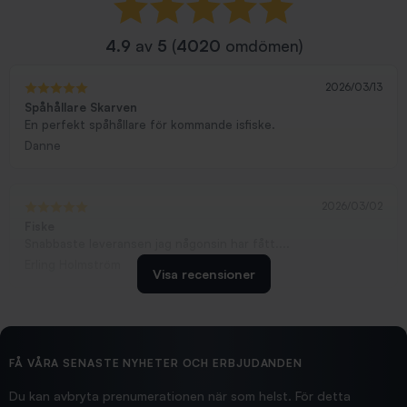
4.9
av
5
(
4020
omdömen)
2026/03/13
Spåhållare Skarven
En perfekt spåhållare för kommande isfiske.
Danne
2026/03/02
Fiske
Snabbaste leveransen jag någonsin har fått....
Erling Holmström
Visa recensioner
2026/02/19
Ollonskott 6mm
Hittade exakt vad jag behövde. Snabb och bra...
FÅ VÅRA SENASTE NYHETER OCH ERBJUDANDEN
Ann-Louise
Du kan avbryta prenumerationen när som helst. För detta