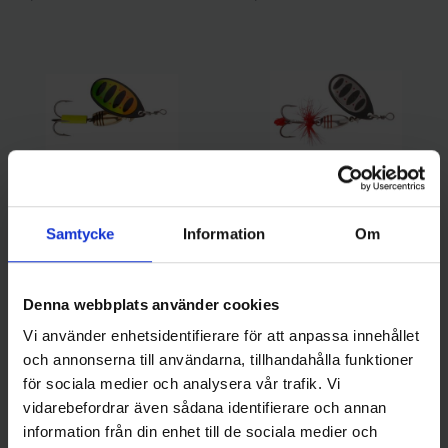
Samtycke
Information
Om
Savage Gear
Savage Gear
Savage Gear Rotex Spinner 8
Savage Gear Rotex Spinner 8
g, Firetiger
g, Dirty Silver
Pris
Pris
59,00 kr
59,00 kr
Denna webbplats använder cookies
Vi använder enhetsidentifierare för att anpassa innehållet
Slut i Lager
och annonserna till användarna, tillhandahålla funktioner
för sociala medier och analysera vår trafik. Vi
vidarebefordrar även sådana identifierare och annan
information från din enhet till de sociala medier och