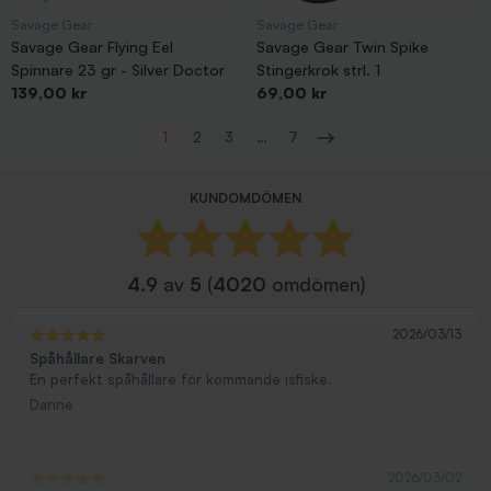
Savage Gear
Savage Gear
Savage Gear Flying Eel
Savage Gear Twin Spike
Spinnare 23 gr - Silver Doctor
Stingerkrok strl. 1
Pris
Pris
139,00 kr
69,00 kr
Visar 1-48 av 293 objekt
1
2
3
…
7
Nästa
KUNDOMDÖMEN
4.9
av
5
(
4020
omdömen)
2026/03/13
Spåhållare Skarven
En perfekt spåhållare för kommande isfiske.
Danne
2026/03/02