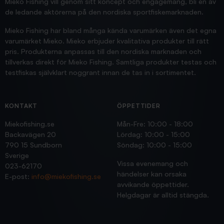
Mieko Fishing vill genom sitt koncept och engagemang, bli en av
de ledande aktörerna på den nordiska sportfiskemarknaden.
Mieko Fishing har bland många kända varumärken även det egna
varumärket Mieko. Mieko erbjuder kvalitativa produkter till rätt
pris. Produkterna anpassas till den nordiska marknaden och
tillverkas direkt för Mieko Fishing. Samtliga produkter testas och
testfiskas självklart noggrant innan de tas in i sortimentet.
KONTAKT
ÖPPETTIDER
Miekofishing.se
Mån-Fre: 10:00 - 18:00
Backavägen 20
Lördag: 10:00 - 15:00
790 15 Sundborn
Söndag: 10:00 - 15:00
Sverige
Vissa evenemang och
023-62170
händelser kan orsaka
E-post:
info@miekofishing.se
avvikande öppettider.
Helgdagar är alltid stängda.