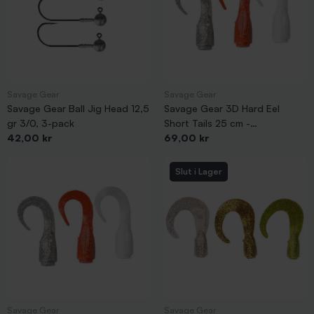
Savage Gear
Savage Gear
Savage Gear Ball Jig Head 12,5
Savage Gear 3D Hard Eel
gr 3/0, 3-pack
Short Tails 25 cm -
Pris
Pris
42,00 kr
Orange/Silver/White
69,00 kr
Slut i Lager
Savage Gear
Savage Gear