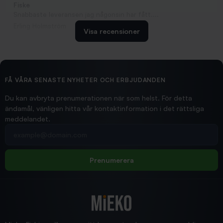
Fiske
Snabbaste leveransen jag någonsin har fått....
Erling Holmström
Visa recensioner
2026/02/19
Ollonskott 6mm
Hittade exakt vad jag behövde. Snabb och bra...
FÅ VÅRA SENASTE NYHETER OCH ERBJUDANDEN
Ann-Louise
Du kan avbryta prenumerationen när som helst. För detta
ändamål, vänligen hitta vår kontaktinformation i det rättsliga
meddelandet.
2026/02/19
Din e-postadress
pimpelspön
Allt bara bra och snabb leverans
Rolf
Prenumerera
2025/12/16
Blänke
Supersnabb leverans!
Jensa