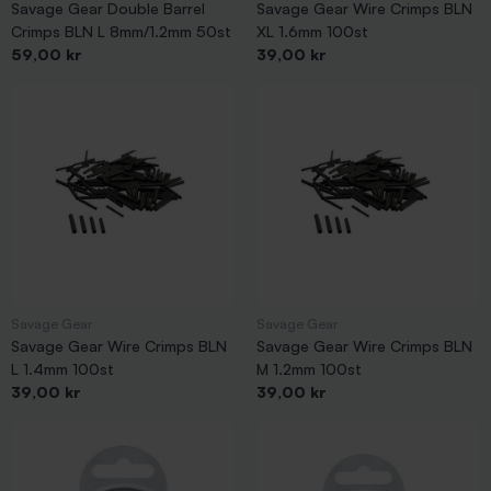
Savage Gear Double Barrel
Savage Gear Wire Crimps BLN
Savage Gear 4Play finns i både hård och mjuk modell och
Crimps BLN L 8mm/1.2mm 50st
XL 1.6mm 100st
många olika storlekar. De har ett slingrande rörelsemönster i
Pris
Pris
59,00 kr
39,00 kr
vattnet som attraherar många typer av rovfisk. Har du inte
testat 4Play bör du göra det.
Det finns även Savage Gear kläder, fiskeväskor, verktygslådor
m.m.
Savage Gear
Savage Gear
Savage Gear Wire Crimps BLN
Savage Gear Wire Crimps BLN
L 1.4mm 100st
M 1.2mm 100st
Pris
Pris
39,00 kr
39,00 kr