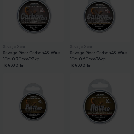
Savage Gear
Savage Gear
Savage Gear Carbon49 Wire
Savage Gear Carbon49 Wire
10m 0.70mm/23kg
10m 0.60mm/16kg
Pris
Pris
169,00 kr
169,00 kr