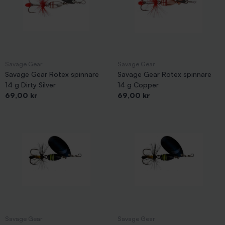
Savage Gear
Savage Gear
Savage Gear Rotex spinnare
Savage Gear Rotex spinnare
14 g Dirty Silver
14 g Copper
Pris
Pris
69,00 kr
69,00 kr
Savage Gear
Savage Gear