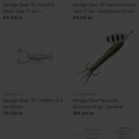
Savage Gear 3D Hard Eel
Savage Gear 3D Hard Eel Long
Short Tails 17 cm -
Tails 17 cm - Gold/Silver/Chart
Pris
Pris
Orange/Silver/White
59,00 kr
59,00 kr
Savage Gear
Savage Gear
Savage Gear 3D Crayfish 12,5
Savage Gear Flying Eel
cm Ghost
Spinnare 23 gr - Sandeel
Pris
Pris
79,00 kr
139,00 kr