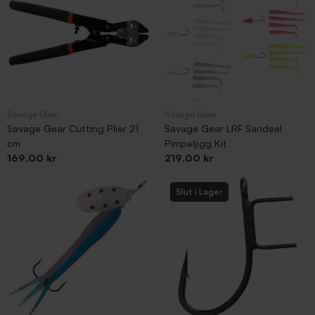
Savage Gear
Savage Gear
Savage Gear Cutting Plier 21
Savage Gear LRF Sandeel
cm
Pimpeljigg Kit
Pris
Pris
169,00 kr
219,00 kr
Slut i Lager