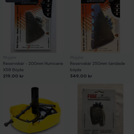
Wiggler
Wiggler
Reservskär - 200mm Hurricane
Reservskär 250mm tandade
X58 Böjda
böjda
Pris
Pris
219,00 kr
349,00 kr