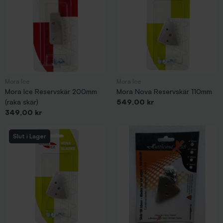
Mora Ice
Mora Ice
Mora Ice Reservskär 200mm
Mora Nova Reservskär 110mm
Pris
(raka skär)
549,00 kr
Pris
349,00 kr
Slut i Lager