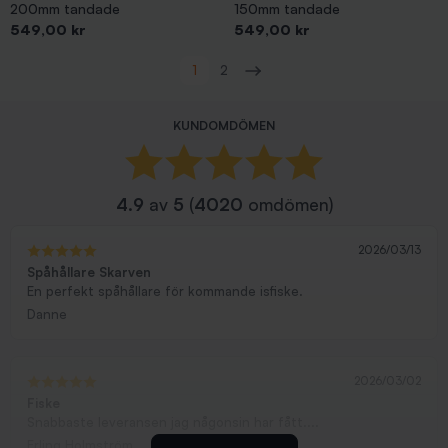
200mm tandade
150mm tandade
Pris
Pris
549,00 kr
549,00 kr
Visar 1-48 av 60 objekt
1
2
Nästa
KUNDOMDÖMEN
4.9
av
5
(
4020
omdömen)
2026/03/13
Spåhållare Skarven
En perfekt spåhållare för kommande isfiske.
Danne
2026/03/02
Fiske
Snabbaste leveransen jag någonsin har fått....
Erling Holmström