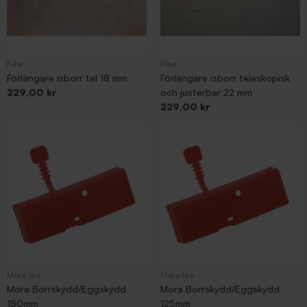
Fibe
Fibe
Förlängare isborr tel 18 mm
Förlängare isborr teleskopisk
Pris
229,00 kr
och justerbar 22 mm
Pris
229,00 kr
Mora Ice
Mora Ice
Mora Borrskydd/Eggskydd
Mora Borrskydd/Eggskydd
150mm
125mm