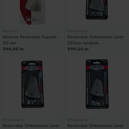
Mora Ice
Strikemaster
Mora Ice Reservskär Kupade -
Reservskär Strikemaster Lazer
110 mm
250mm tandade
Pris
Pris
399,00 kr
599,00 kr
Strikemaster
Strikemaster
Reservskär Strikemaster Lazer
Reservskär Strikemaster Lazer