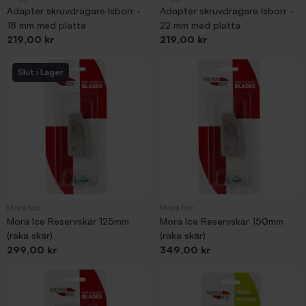
Adapter skruvdragare Isborr -
Adapter skruvdragare Isborr -
18 mm med platta
22 mm med platta
Pris
Pris
219,00 kr
219,00 kr
Slut i Lager
Mora Ice
Mora Ice
Mora Ice Reservskär 125mm
Mora Ice Reservskär 150mm
(raka skär)
(raka skär)
Pris
Pris
299,00 kr
349,00 kr