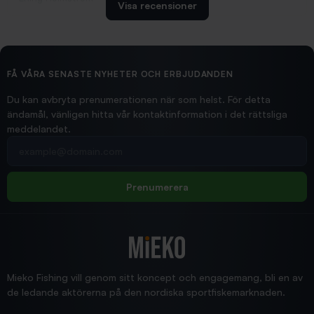
Visa recensioner
2026/02/19
Ollonskott 6mm
Hittade exakt vad jag behövde. Snabb och bra...
FÅ VÅRA SENASTE NYHETER OCH ERBJUDANDEN
Ann-Louise
Du kan avbryta prenumerationen när som helst. För detta
ändamål, vänligen hitta vår kontaktinformation i det rättsliga
meddelandet.
2026/02/19
Din e-postadress
pimpelspön
Allt bara bra och snabb leverans
Rolf
Prenumerera
2025/12/16
Blänke
Supersnabb leverans!
Jensa
Mieko Fishing vill genom sitt koncept och engagemang, bli en av
de ledande aktörerna på den nordiska sportfiskemarknaden.