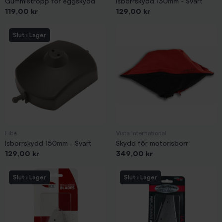
Gummistropp för eggskydd
Isborrskydd 130mm - Svart
Pris
Pris
119,00 kr
129,00 kr
Slut i Lager
Fibe
Vista International
Isborrskydd 150mm - Svart
Skydd för motorisborr
Pris
Pris
129,00 kr
349,00 kr
Slut i Lager
Slut i Lager