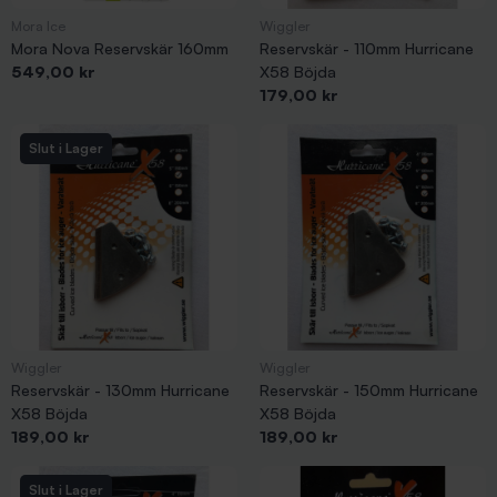
Mora Ice
Wiggler
Mora Nova Reservskär 160mm
Reservskär - 110mm Hurricane
Pris
549,00 kr
X58 Böjda
Pris
179,00 kr
Slut i Lager
Wiggler
Wiggler
Reservskär - 130mm Hurricane
Reservskär - 150mm Hurricane
X58 Böjda
X58 Böjda
Pris
Pris
189,00 kr
189,00 kr
Slut i Lager