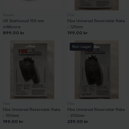
Rapala
Fibe
UR Skärhuvud 155 mm
Fibe Universal Reservskär Raka
stålkrona
- 125mm
Pris
Pris
899,00 kr
199,00 kr
Slut i Lager
Fibe
Fibe
Fibe Universal Reservskär Raka
Fibe Universal Reservskär Raka
- 150mm
- 200mm
Pris
Pris
199,00 kr
239,00 kr