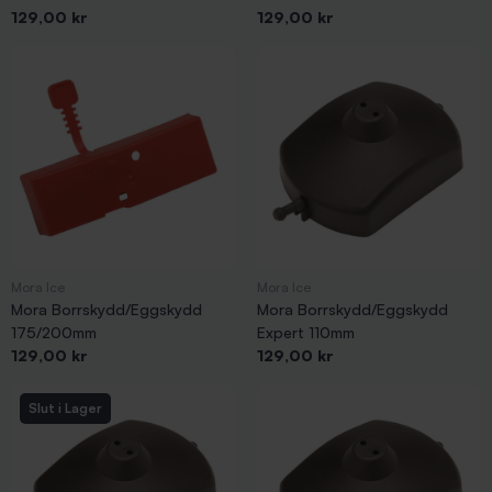
Pris
Pris
129,00 kr
129,00 kr
Mora Ice
Mora Ice
Mora Borrskydd/Eggskydd
Mora Borrskydd/Eggskydd
175/200mm
Expert 110mm
Pris
Pris
129,00 kr
129,00 kr
Slut i Lager