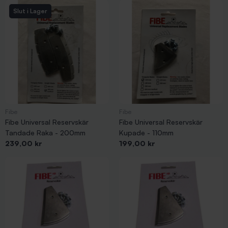
Slut i Lager
Fibe
Fibe
Fibe Universal Reservskär
Fibe Universal Reservskär
Tandade Raka - 200mm
Kupade - 110mm
Pris
Pris
239,00 kr
199,00 kr