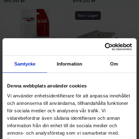
Pris
Pris
199,00 kr
599,00 kr
Slut i Lager
Samtycke
Information
Om
Mora Ice
IFISH
Mora Ice Reservskär Kupade -
IFISH Reservskär (Finnmark)
Denna webbplats använder cookies
150mm
Kupade - 150 mm
Vi använder enhetsidentifierare för att anpassa innehållet
Pris
Pris
429,00 kr
199,00 kr
och annonserna till användarna, tillhandahålla funktioner
för sociala medier och analysera vår trafik. Vi
vidarebefordrar även sådana identifierare och annan
information från din enhet till de sociala medier och
annons- och analysföretag som vi samarbetar med.