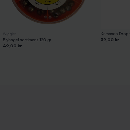
Kamasan Dropsh
Wiggler
Pris
Blyhagel sortiment 120 gr
39,00 kr
Pris
49,00 kr