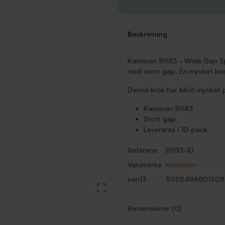
Beskrivning
Kamasan B983 - Wide Gap Spec
med stort gap. En mycket bra 
Denna krok har blivit mycket 
Kamasan B983
Stort gap
Levereras i 10-pack.
Referens
B983-10
Varumärke
Kamasan
ean13
5055496801308
View large image
Recensioner (0)