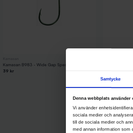
Kamasan
Kamasan
Kamasan B983 - Wide Gap Specialist, strl. 12
Kamasan B983 -
39 kr
39 kr
Samtycke
Denna webbplats använder 
Vi använder enhetsidentifierar
sociala medier och analysera 
till de sociala medier och a
med annan information som du 