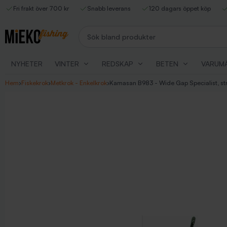
Fri frakt över 700 kr
Snabb leverans
120 dagars öppet köp
Sök bland produkter
NYHETER
VINTER
REDSKAP
BETEN
VARUM
Hem
›
Fiskekrok
›
Metkrok - Enkelkrok
›
Kamasan B983 - Wide Gap Specialist, str