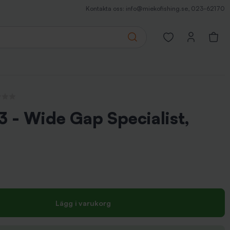
Kontakta oss:
info@miekofishing.se
,
023-62170
Search
Open favorites pa
ecensioner
 - Wide Gap Specialist,
Lägg i varukorg