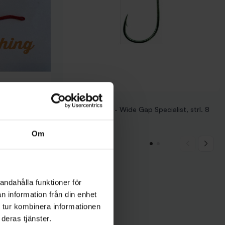
Kamasan
ed spikes (2-
Kamasan B983 - Wide Gap Specialist, strl. 8
39 kr
Om
andahålla funktioner för
n information från din enhet
 tur kombinera informationen
deras tjänster.