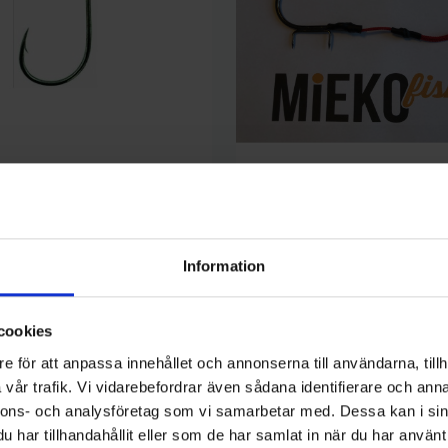
Mieko Predator
 Wide Gap Specialist, strl. 6
Mieko Stinger Havsfiske 15 cm m
pack)
79 kr
Information
cookies
e för att anpassa innehållet och annonserna till användarna, tillh
vår trafik. Vi vidarebefordrar även sådana identifierare och anna
nnons- och analysföretag som vi samarbetar med. Dessa kan i sin
har tillhandahållit eller som de har samlat in när du har använt 