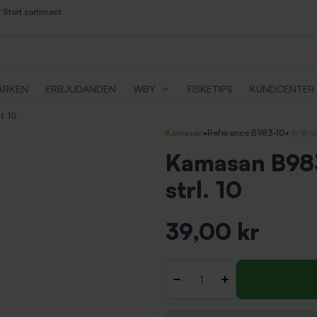
Stort sortiment
ÄRKEN
ERBJUDANDEN
WBY
FISKETIPS
KUNDCENTER
l. 10
Kamasan
•
Reference B983-10
•
Inga r
Kamasan B983
strl. 10
39,00 kr
Inkl. moms
Antal
-
+