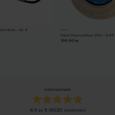
ot Krok - stl. 4
Darts
Darts Fluorocarbon 20m - 0,4
Pris
109,00 kr
KUNDOMDÖMEN
4.9
av
5
(
4020
omdömen)