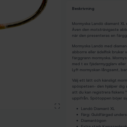
Beskrivning
Mormyska Landö diamant XL 
Även den motsträvigaste abbo
när den
presenteras en färg
Mormyska Landö med diamant
abborre eller ädelfisk brukar 
färggrann mormyska. Mormysk
med t ex fjädermygglarv elle
Lyft mormyskan långsamt, bar
Välj ett lätt och känsligt mo
spöspetsen- den hjälper dig a
att du kan registrera fiskens 
uppifrån. Spötoppen böjer sig
View large image
Landö Diamant XL
Färg: Guldfärgad undersi
Diamantögon
Extra stark Kamazankrok