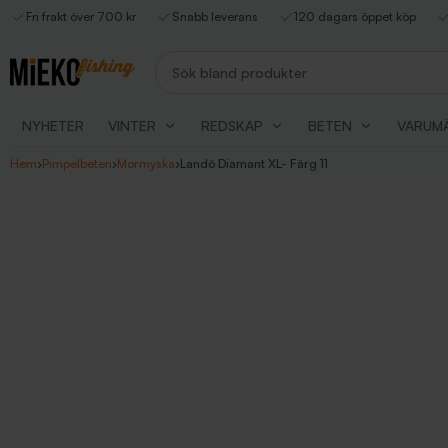
Fri frakt över 700 kr
Snabb leverans
120 dagars öppet köp
Sök bland produkter
NYHETER
VINTER
REDSKAP
BETEN
VARUM
Hem
›
Pimpelbeten
›
Mormyska
›
Landö Diamant XL- Färg 11