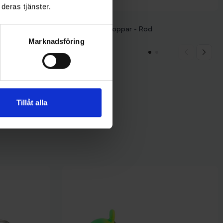
deras tjänster.
Wiggler
Landöblinken Koppar - Röd
49 kr
Marknadsföring
Tillåt alla