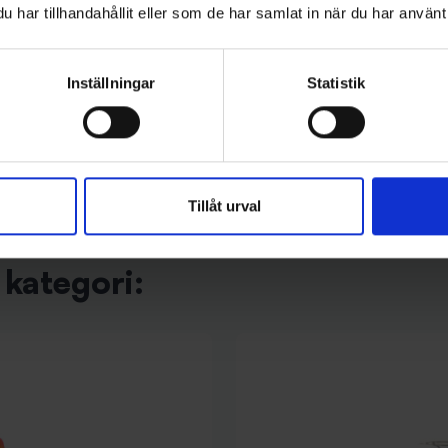
har tillhandahållit eller som de har samlat in när du har använt 
Jemtlands Fiskeverkstad
sen Mini-Pirken 7g - C/R
Landö Diamant XL- Färg 2
55 kr
Inställningar
Statistik
Tillåt urval
kategori: