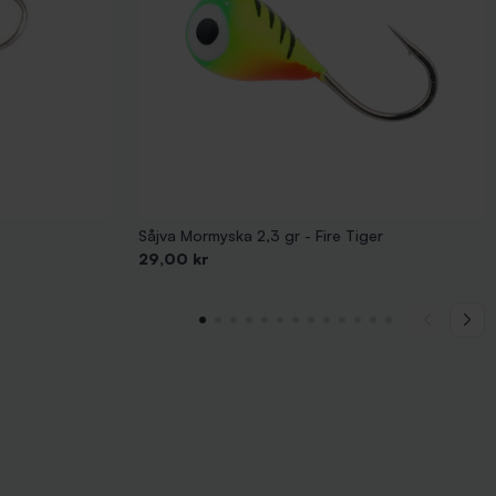
Såjva Mormyska 2,3 gr - Fire Tiger
Pris
29,00 kr