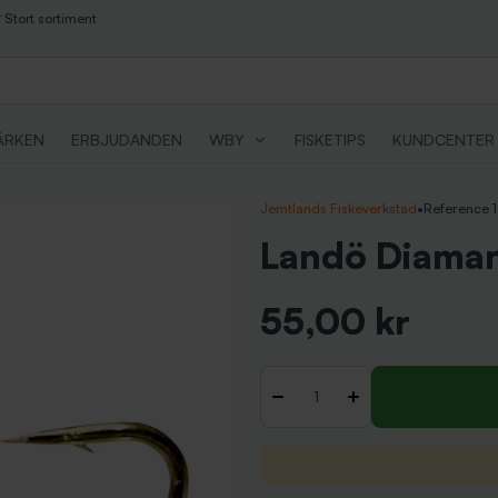
Stort sortiment
ÄRKEN
ERBJUDANDEN
WBY
FISKETIPS
KUNDCENTER
Jemtlands Fiskeverkstad
•
Reference 
Landö Diamant
55,00 kr
Inkl. moms
Antal
-
+