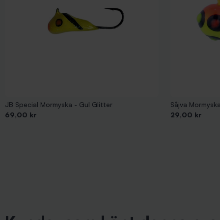
JB Special Mormyska - Gul Glitter
Såjva Mormyska
Pris
Pris
69,00 kr
29,00 kr