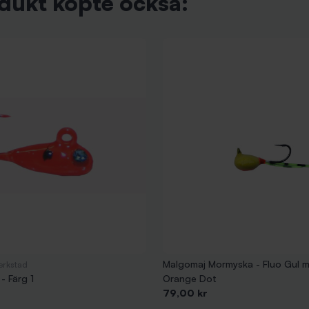
dukt köpte också:
Malgomaj Mormyska - Fluo Gul m
erkstad
- Färg 1
Orange Dot
Pris
79,00 kr