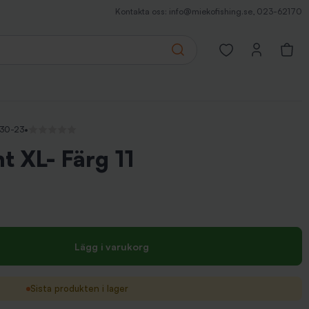
Kontakta oss:
info@miekofishing.se
,
023-62170
Search
Open favorites pa
130-23
•
Inga recensioner
 XL- Färg 11
Lägg i varukorg
Sista produkten i lager