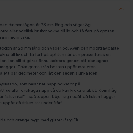
med diamantögon är 28 mm lång och väger 3g.
rre eller ädelfisk brukar vakna
till liv och få fart på aptiten
grann mormyska.
ögon är 25 mm lång och väger 3g. Även den motsträvigaste
vakna till liv och få fart på aptiten när den presenteras en
an kan alltid göras ännu läckrare genom att den agnas
r maggot. Fiska gärna från botten uppåt mot ytan.
a ett par decimeter och låt den sedan sjunka igen.
rmyskaspö, som helst har nappindikator på
tt se alla försiktiga napp så du kan kroka snabbt. Kom ihåg
"anfallsvinkel" - spötoppen böjer sig nedåt då fisken hugger
 uppåt då fisken tar underifrån!
da och orange rygg med glitter (färg 11)