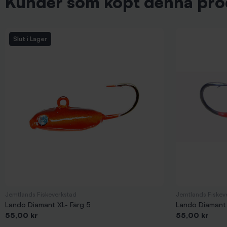
Kunder som köpt denna pro
Slut i Lager
Jemtlands Fiskeverkstad
Jemtlands Fiskev
Landö Diamant XL- Färg 5
Landö Diamant 
Pris
Pris
55,00 kr
55,00 kr