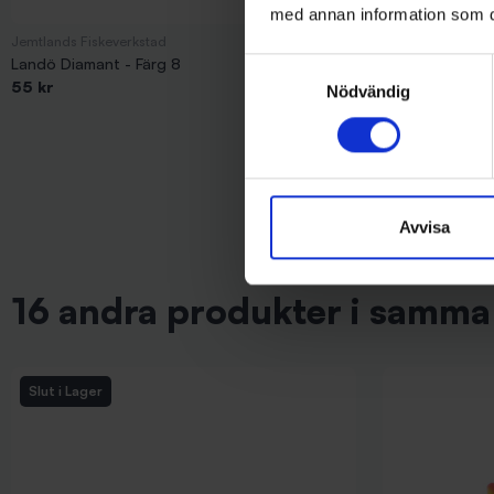
med annan information som du 
Jemtlands Fiskeverkstad
Sølvkroken
Landö Diamant - Färg 8
Sölvkroken Jen
Samtyckesval
55 kr
69 kr
Nödvändig
Avvisa
16 andra produkter i samma 
Slut i Lager