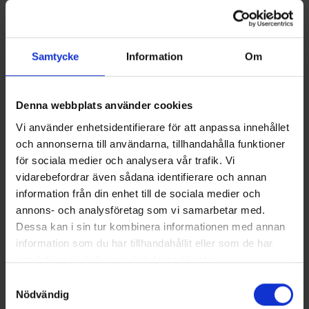
Samtycke
Information
Om
Denna webbplats använder cookies
Jemtlands Fiskeverkstad
Jemtlands Fiskeverkstad
Vi använder enhetsidentifierare för att anpassa innehållet
Landö Diamant - Färg 2
Landö Diamant XL- Färg 2
Pris
Pris
och annonserna till användarna, tillhandahålla funktioner
55,00 kr
55,00 kr
för sociala medier och analysera vår trafik. Vi
vidarebefordrar även sådana identifierare och annan
information från din enhet till de sociala medier och
annons- och analysföretag som vi samarbetar med.
Dessa kan i sin tur kombinera informationen med annan
information som du har tillhandahållit eller som de har
samlat in när du har använt deras tjänster.
Samtyckesval
Nödvändig