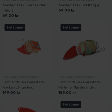
Twisted Tail - Svart Glitter
Twisted Tail - Gul (färg 4)
Pris
(färg 2)
69,00 kr
Pris
69,00 kr
Slut i Lager
Slut i Lager
Jemtlands Fiskeverkstad
Jemtlands Fiskeverkstad
Jemtlands Fiskeverkstad -
Jemtlands Fiskeverkstad -
Rockan Långedrag
Pärlemor Självlysande
Pris
Pris
149,00 kr
Långedrag
189,00 kr
Slut i Lager