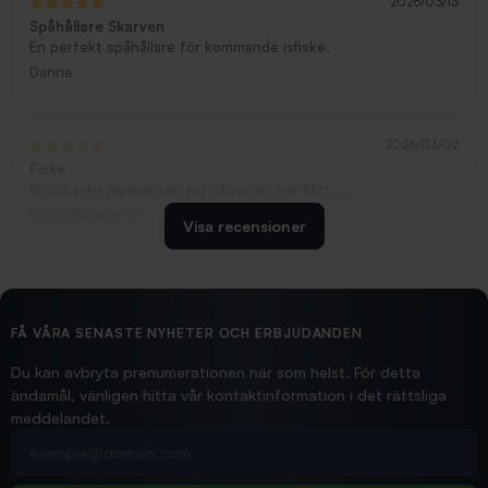
2026/03/13
Spåhållare Skarven
En perfekt spåhållare för kommande isfiske.
Danne
2026/03/02
Fiske
Snabbaste leveransen jag någonsin har fått....
Erling Holmström
Visa recensioner
2026/02/19
Ollonskott 6mm
Hittade exakt vad jag behövde. Snabb och bra...
FÅ VÅRA SENASTE NYHETER OCH ERBJUDANDEN
Ann-Louise
Du kan avbryta prenumerationen när som helst. För detta
ändamål, vänligen hitta vår kontaktinformation i det rättsliga
meddelandet.
2026/02/19
Din e-postadress
pimpelspön
Allt bara bra och snabb leverans