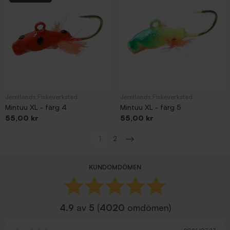
Jemtlands Fiskeverkstad
Jemtlands Fiskeverkstad
Mintuu XL - färg 4
Mintuu XL - färg 5
Pris
Pris
55,00 kr
55,00 kr
Visar 1-48 av 84 objekt
1
2
Nästa
KUNDOMDÖMEN
4.9
av
5
(
4020
omdömen)