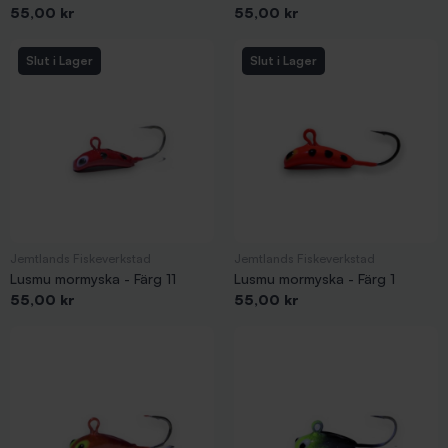
Pris
Pris
55,00 kr
55,00 kr
Slut i Lager
Slut i Lager
Jemtlands Fiskeverkstad
Jemtlands Fiskeverkstad
Lusmu mormyska - Färg 11
Lusmu mormyska - Färg 1
Pris
Pris
55,00 kr
55,00 kr