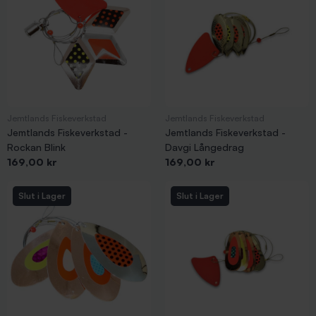
Jemtlands Fiskeverkstad
Jemtlands Fiskeverkstad
Jemtlands Fiskeverkstad -
Jemtlands Fiskeverkstad -
Rockan Blink
Davgi Långedrag
Pris
Pris
169,00 kr
169,00 kr
Slut i Lager
Slut i Lager