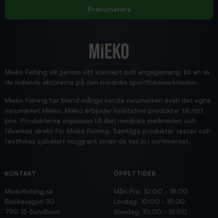
Rolf
Prenumerera
2025/12/16
Blänke
Supersnabb leverans!
Jensa
Mieko Fishing vill genom sitt koncept och engagemang, bli en av
de ledande aktörerna på den nordiska sportfiskemarknaden.
Mieko Fishing har bland många kända varumärken även det egna
varumärket Mieko. Mieko erbjuder kvalitativa produkter till rätt
pris. Produkterna anpassas till den nordiska marknaden och
tillverkas direkt för Mieko Fishing. Samtliga produkter testas och
testfiskas självklart noggrant innan de tas in i sortimentet.
KONTAKT
ÖPPETTIDER
Miekofishing.se
Mån-Fre: 10:00 - 18:00
Backavägen 20
Lördag: 10:00 - 15:00
790 15 Sundborn
Söndag: 10:00 - 15:00