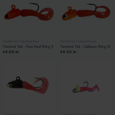
Mormyska Mintuu
Rockan Plexi
Jemtlands Fiskeverkstad
Jemtlands Fiskeverkstad
Twisted Tail - Fluo Red (Färg 1)
Twisted Tail - Calippo (Färg 3)
Pris
Pris
69,00 kr
69,00 kr
Jemtlands Fiskeverkstad
Jemtlands Fiskeverkstad