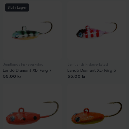
Slut i Lager
Jemtlands Fiskeverkstad
Jemtlands Fiskeverkstad
Landö Diamant XL- Färg 7
Landö Diamant XL- Färg 3
Pris
Pris
55,00 kr
55,00 kr