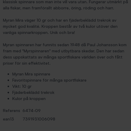
klassisk spinnare som man inte vill vara utan. Fungerar utmärkt på
alla fiskar, men framförallt abborre, öring, röding och harr.
Myran Mira väger 10 gr och har en fjäderbeklädd trekrok av
mycket god kvalité. Kroppen består av två kulor utöver den
vanliga spinnarkroppen. Unik och bra!
Myran spinnaren har funnits sedan 1948 då Paul Johansson kom
fram med "Myrspinnaren" med utbytbara skedar. Den har sedan
dess uppskattats av många sportfiskare världen över och fått
priser för sin effektivitet.
Myran Mira spinnare
Favoritspinnare för många sportfiskare
Vikt: 10 gr
Fjäderbeklädd trekrok
Kulor på kroppen
Referens
6474-09
ean13
7391931006098