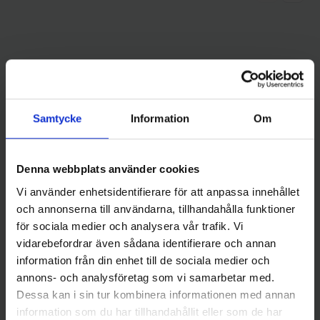
Andra gillade även
Samtycke
Information
Om
Denna webbplats använder cookies
Vi använder enhetsidentifierare för att anpassa innehållet
och annonserna till användarna, tillhandahålla funktioner
för sociala medier och analysera vår trafik. Vi
vidarebefordrar även sådana identifierare och annan
Myran Mira Spinnare 4gr -
Myran Wipp 15 gr - Koppar
information från din enhet till de sociala medier och
Svart
Or/Sv
annons- och analysföretag som vi samarbetar med.
65 kr
75 kr
Dessa kan i sin tur kombinera informationen med annan
information som du har tillhandahållit eller som de har