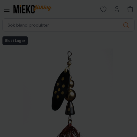
Open favorites p
Sök bland produkter
Search
Slut i Lager