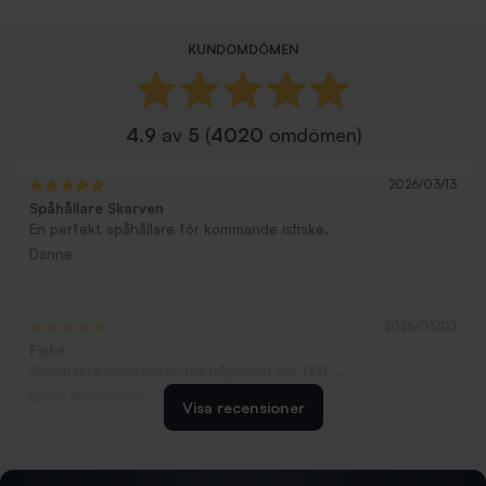
KUNDOMDÖMEN
4.9
av
5
(
4020
omdömen)
2026/03/13
Spåhållare Skarven
En perfekt spåhållare för kommande isfiske.
Danne
2026/03/02
Fiske
Snabbaste leveransen jag någonsin har fått....
Erling Holmström
Visa recensioner
2026/02/19