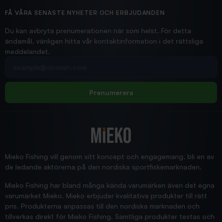
Ollonskott 6mm
Hittade exakt vad jag behövde. Snabb och bra...
FÅ VÅRA SENASTE NYHETER OCH ERBJUDANDEN
Ann-Louise
Du kan avbryta prenumerationen när som helst. För detta
ändamål, vänligen hitta vår kontaktinformation i det rättsliga
meddelandet.
2026/02/19
Din e-postadress
pimpelspön
Allt bara bra och snabb leverans
Rolf
Prenumerera
2025/12/16
Blänke
Supersnabb leverans!
Jensa
Mieko Fishing vill genom sitt koncept och engagemang, bli en av
de ledande aktörerna på den nordiska sportfiskemarknaden.
Mieko Fishing har bland många kända varumärken även det egna
varumärket Mieko. Mieko erbjuder kvalitativa produkter till rätt
pris. Produkterna anpassas till den nordiska marknaden och
tillverkas direkt för Mieko Fishing. Samtliga produkter testas och