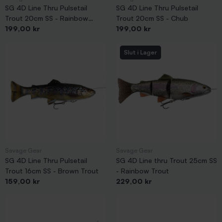
SG 4D Line Thru Pulsetail
SG 4D Line Thru Pulsetail
Trout 20cm SS - Rainbow
Trout 20cm SS - Chub
Pris
Pris
Trout
199,00 kr
199,00 kr
Slut i Lager
Savage Gear
Savage Gear
SG 4D Line Thru Pulsetail
SG 4D Line thru Trout 25cm SS
Trout 16cm SS - Brown Trout
- Rainbow Trout
Pris
Pris
159,00 kr
229,00 kr