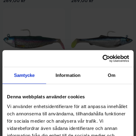
Pris
Pris
269,00 kr
269,00 kr
Samtycke
Information
Om
Savage Gear
Savage Gear
SG Cutbait Herring Kit 20 cm -
SG 4D Herring Big Shad PHP
Real Herring
25 cm 300 g - Reel Herring
Pris
Pris
239,00 kr
299,00 kr
Denna webbplats använder cookies
Vi använder enhetsidentifierare för att anpassa innehållet
och annonserna till användarna, tillhandahålla funktioner
för sociala medier och analysera vår trafik. Vi
vidarebefordrar även sådana identifierare och annan
information från din enhet till de sociala medier och