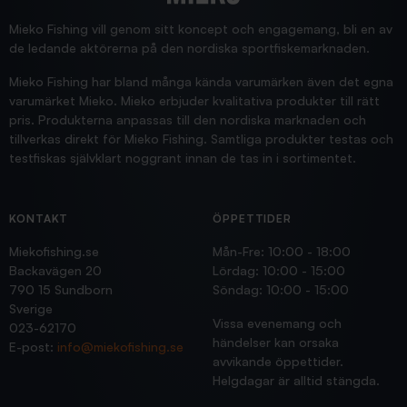
Supersnabb leverans!
Jensa
Mieko Fishing vill genom sitt koncept och engagemang, bli en av
de ledande aktörerna på den nordiska sportfiskemarknaden.
Mieko Fishing har bland många kända varumärken även det egna
varumärket Mieko. Mieko erbjuder kvalitativa produkter till rätt
pris. Produkterna anpassas till den nordiska marknaden och
tillverkas direkt för Mieko Fishing. Samtliga produkter testas och
testfiskas självklart noggrant innan de tas in i sortimentet.
KONTAKT
ÖPPETTIDER
Miekofishing.se
Mån-Fre: 10:00 - 18:00
Backavägen 20
Lördag: 10:00 - 15:00
790 15 Sundborn
Söndag: 10:00 - 15:00
Sverige
Vissa evenemang och
023-62170
händelser kan orsaka
E-post:
info@miekofishing.se
avvikande öppettider.
Helgdagar är alltid stängda.