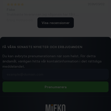
2026/03/02
Fiske
Snabbaste leveransen jag någonsin har fått....
Erling Holmström
Visa recensioner
2026/02/19
Ollonskott 6mm
Hittade exakt vad jag behövde. Snabb och bra...
FÅ VÅRA SENASTE NYHETER OCH ERBJUDANDEN
Ann-Louise
Du kan avbryta prenumerationen när som helst. För detta
ändamål, vänligen hitta vår kontaktinformation i det rättsliga
meddelandet.
2026/02/19
Din e-postadress
pimpelspön
Allt bara bra och snabb leverans
Rolf
Prenumerera
2025/12/16
Blänke