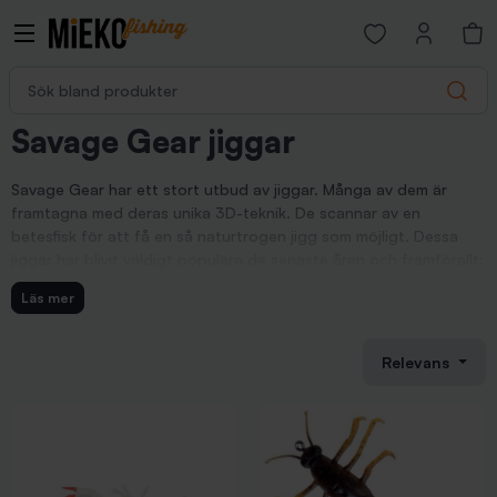
Open favorites p
Sök bland produkter
Search
Savage Gear jiggar
Savage Gear har ett stort utbud av jiggar. Många av dem är
framtagna med deras unika 3D-teknik. De scannar av en
betesfisk för att få en så naturtrogen jigg som möjligt. Dessa
jiggar har blivit väldigt populära de senaste åren och framförallt;
-De levererar fisk.
Läs mer
Här hittar ni vårt sortiment av jiggar från Savage Gear.
Savage Gear 3D Bleak Real Tail
Relevans
Jiggen 3D Bleak Real Tail är extremt realistisk. Den är en 3D
scanning av en löja och passar både vid vertikal och
dropshotfiske. Dessa jiggar från sätter en helt ny trend för
jiggar. De kan tillverkas extremt realistiska för att likna en
betesfisk.