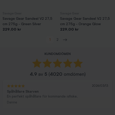
Savage Gear
Savage Gear
Savage Gear Sandeel V2 27,5
Savage Gear Sandeel V2 27,5
cm 275g - Green Silver
cm 275g - Orange Glow
Pris
Pris
229,00 kr
229,00 kr
Visar 1-48 av 66 objekt
1
2
Nästa
KUNDOMDÖMEN
4.9
av
5
(
4020
omdömen)
2026/03/13
Spåhållare Skarven
En perfekt spåhållare för kommande isfiske.
Danne