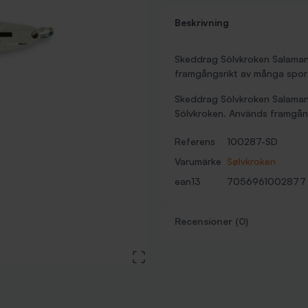
Beskrivning
Skeddrag Sölvkroken Salamand
framgångsrikt av många sportfi
Skeddrag Sölvkroken Salamande
Sölvkroken. Används framgångs
Referens
100287-SD
Varumärke
Sølvkroken
ean13
7056961002877
Recensioner (0)
View large image