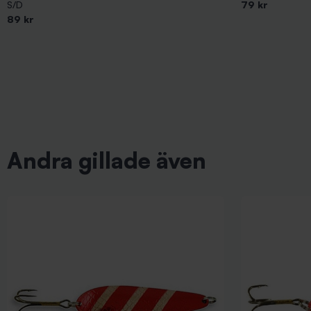
S/D
79 kr
89 kr
Andra gillade även