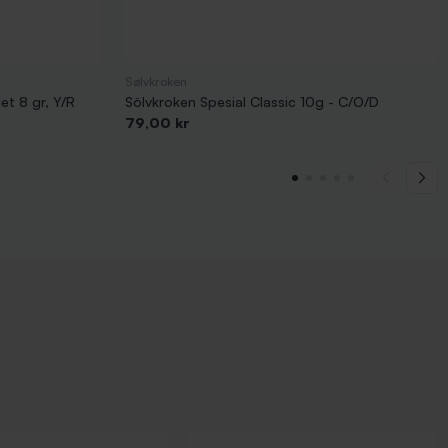
Sølvkroken
t 8 gr, Y/R
Sölvkroken Spesial Classic 10g - C/O/D
Pris
79,00 kr