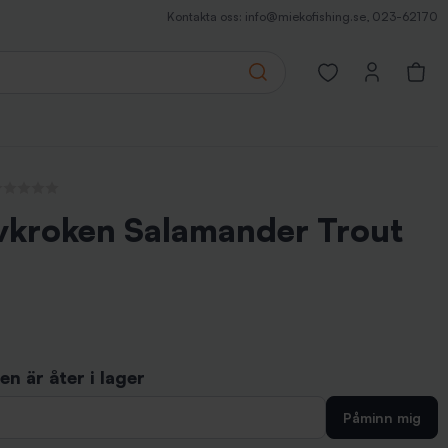
Kontakta oss:
info@miekofishing.se
,
023-62170
Search
Open favorites pa
ga recensioner
vkroken Salamander Trout
n är åter i lager
Påminn mig