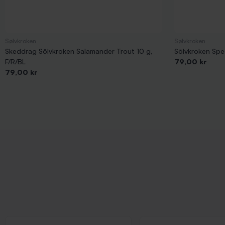
Sølvkroken
Sølvkroken
Skeddrag Sölvkroken Salamander Trout 10 g,
Sölvkroken Spes
Pris
F/R/BL
79,00 kr
Pris
79,00 kr