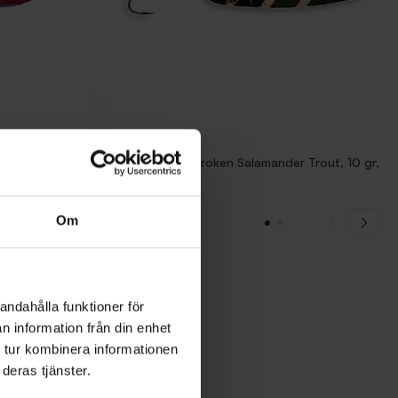
Sølvkroken
Skeddrag Sölvkroken Salamander Trout, 10 gr,
BL/C
79 kr
Om
andahålla funktioner för
n information från din enhet
 tur kombinera informationen
deras tjänster.