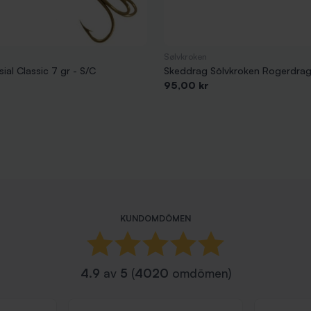
Sølvkroken
ial Classic 7 gr - S/C
Skeddrag Sölvkroken Rogerdrage
Pris
95,00 kr
KUNDOMDÖMEN
4.9
av
5
(
4020
omdömen)