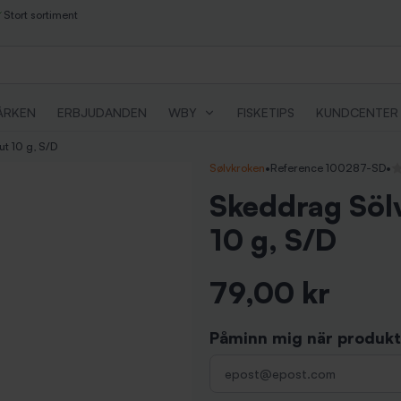
Stort sortiment
ÄRKEN
ERBJUDANDEN
WBY
FISKETIPS
KUNDCENTER
t 10 g, S/D
Sølvkroken
•
Reference 100287-SD
•
In
Skeddrag Söl
10 g, S/D
79,00 kr
Inkl. moms
Påminn mig när produkte