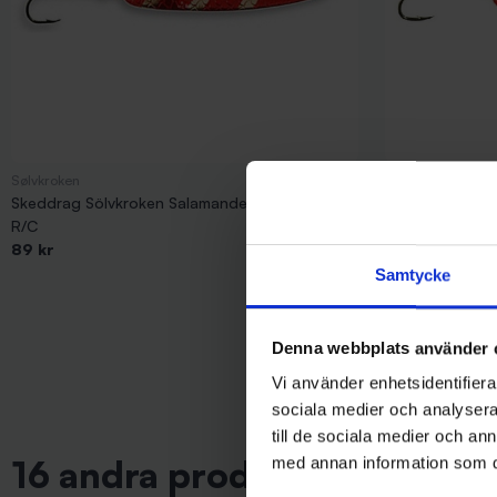
Sølvkroken
Sølvkroken
Skeddrag Sölvkroken Salamander Allround 16 g,
Skeddrag Sölvk
R/C
F/R/BL
89 kr
79 kr
Samtycke
Denna webbplats använder 
Vi använder enhetsidentifierar
sociala medier och analysera 
till de sociala medier och a
16 andra produkter i samma 
med annan information som du 