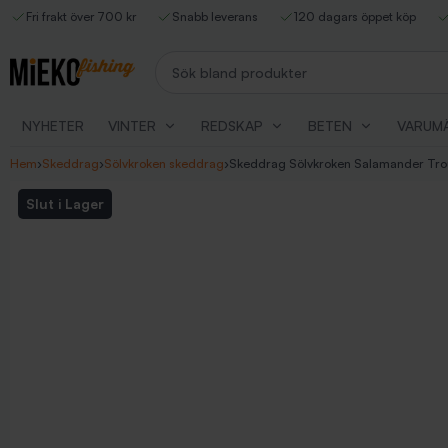
Fri frakt över 700 kr
Snabb leverans
120 dagars öppet köp
Sök bland produkter
NYHETER
VINTER
REDSKAP
BETEN
VARUM
Hem
›
Skeddrag
›
Sölvkroken skeddrag
›
Skeddrag Sölvkroken Salamander Trou
Slut i Lager